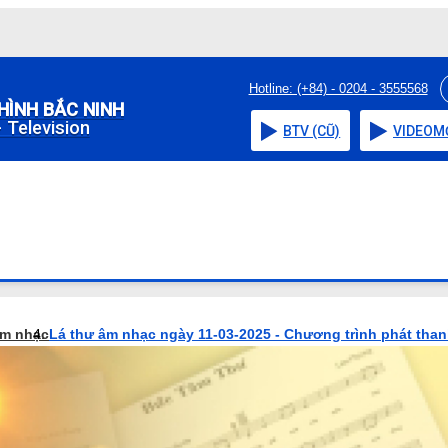
Hotline: (+84) - 0204 - 3555568
HÌNH BẮC NINH
 Television
BTV (CŨ)
VIDEO
M
âm nhạc
Lá thư âm nhạc ngày 11-03-2025 - Chương trình phát tha