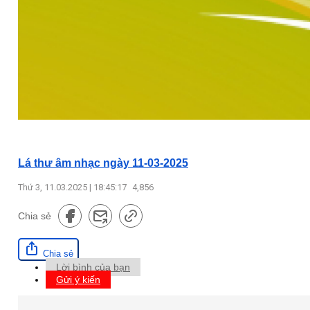
Lá thư âm nhạc ngày 11-03-2025
Thứ 3, 11.03.2025 | 18:45:17
4,856
Chia sẻ
Chia sẻ
Lời bình của bạn
Gửi ý kiến