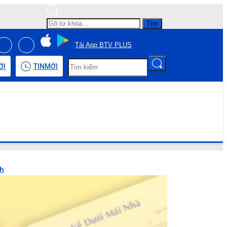
Tìm
Tải App BTV PLUS
ỚI
TIN
MỚI
nh