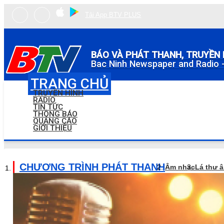
Tải App BTV PLUS
BÁO VÀ PHÁT THANH, TRUYỀN 
Bac Ninh Newspaper and Radio -
TRANG CHỦ
TRUYỀN HÌNH
RADIO
TIN TỨC
THÔNG BÁO
QUẢNG CÁO
GIỚI THIỆU
CHƯƠNG TRÌNH PHÁT THANH
Âm nhạc
Lá thư 