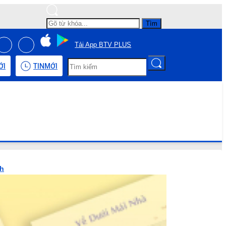
Tìm
Tải App BTV PLUS
ỚI
TIN
MỚI
nh