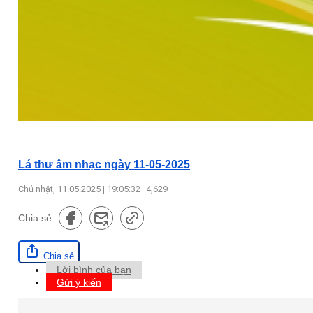
Lá thư âm nhạc ngày 11-05-2025
Chủ nhật, 11.05.2025 | 19:05:32
4,629
Chia sẻ
Chia sẻ
Lời bình của bạn
Gửi ý kiến