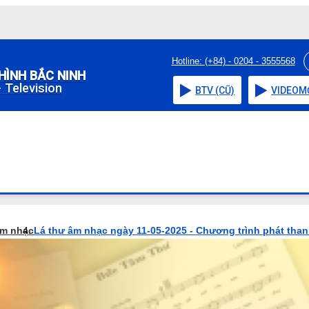
Hotline: (+84) - 0204 - 3555568
HÌNH BẮC NINH
 Television
BTV (CŨ)
VIDEO
M
âm nhạc
Lá thư âm nhạc ngày 11-05-2025 - Chương trình phát tha