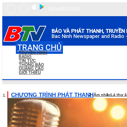
Tải App BTV PLUS
BÁO VÀ PHÁT THANH, TRUYỀN 
Bac Ninh Newspaper and Radio -
TRANG CHỦ
TRUYỀN HÌNH
RADIO
TIN TỨC
THÔNG BÁO
QUẢNG CÁO
GIỚI THIỆU
CHƯƠNG TRÌNH PHÁT THANH
Âm nhạc
Lá thư 