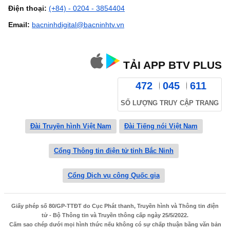
Điện thoại:
(+84) - 0204 - 3854404
Email:
bacninhdigital@bacninhtv.vn
TẢI APP BTV PLUS
472
045
611
SỐ LƯỢNG TRUY CẬP TRANG
Đài Truyền hình Việt Nam
Đài Tiếng nói Việt Nam
Cổng Thông tin điện tử tỉnh Bắc Ninh
Cổng Dịch vụ công Quốc gia
Giấy phép số 80/GP-TTĐT do Cục Phát thanh, Truyền hình và Thông tin điện
tử - Bộ Thông tin và Truyền thông cấp ngày 25/5/2022.
Cấm sao chép dưới mọi hình thức nếu không có sự chấp thuận bằng văn bản