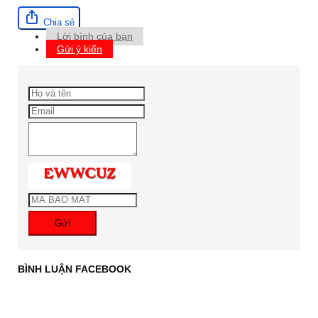
Chia sẻ
Lời bình của bạn
Gửi ý kiến
Gửi
BÌNH LUẬN FACEBOOK