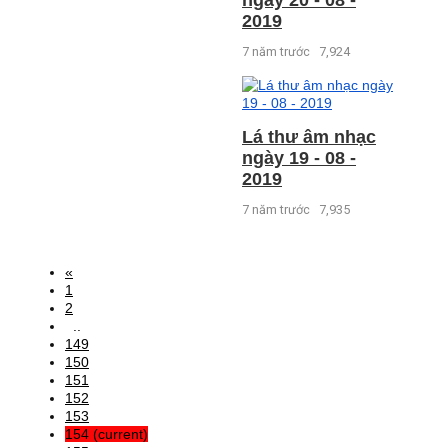
2019
7 năm trước
7,924
Lá thư âm nhạc
ngày 19 - 08 -
2019
7 năm trước
7,935
«
1
2
..
149
150
151
152
153
154
(current)