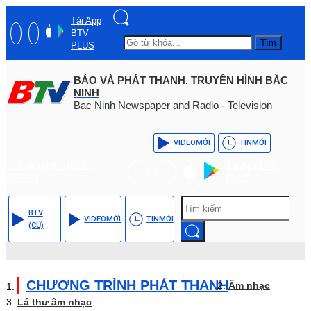
Tải App
BTV
Tìm
PLUS
BÁO VÀ PHÁT THANH, TRUYỀN HÌNH BẮC
NINH
Bac Ninh Newspaper and Radio - Television
VIDEO
MỚI
TIN
MỚI
Hotline: (+84) - 0204 -
Tải App BTV
3555568
PLUS
BTV
VIDEO
MỚI
TIN
MỚI
(CŨ)
CHƯƠNG TRÌNH PHÁT THANH
Âm nhạc
Lá thư âm nhạc