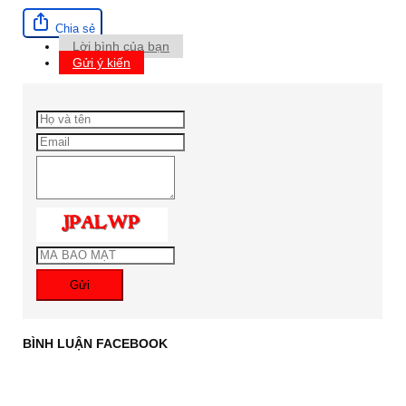
Chia sẻ
Lời bình của bạn
Gửi ý kiến
Gửi
BÌNH LUẬN FACEBOOK