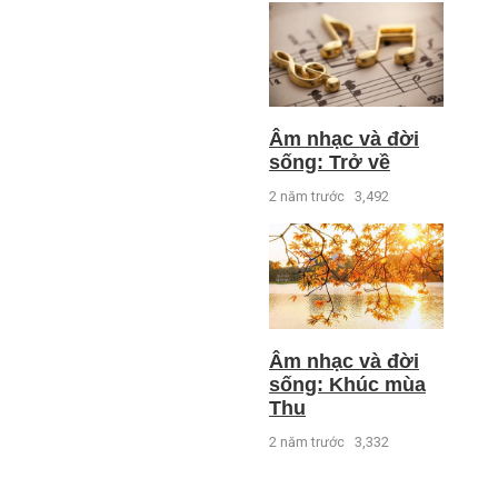
Âm nhạc và đời
sống: Trở về
2 năm trước
3,492
Âm nhạc và đời
sống: Khúc mùa
Thu
2 năm trước
3,332