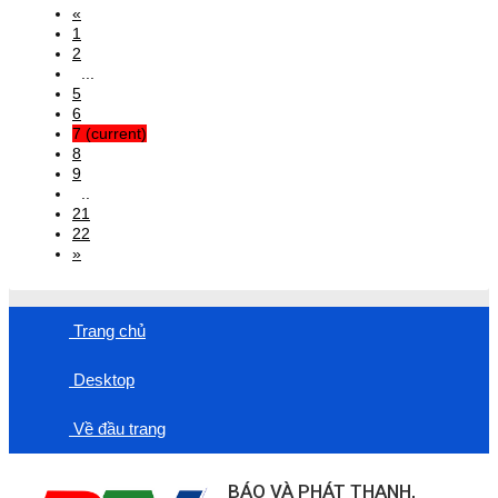
«
1
2
...
5
6
7
(current)
8
9
..
21
22
»
Trang chủ
Desktop
Về đầu trang
BÁO VÀ PHÁT THANH,