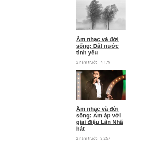
Âm nhạc và đời
sống: Đất nước
tình yêu
2 năm trước
4,179
Âm nhạc và đời
sống: Ấm áp với
giai điệu Lân Nhã
hát
2 năm trước
3,257