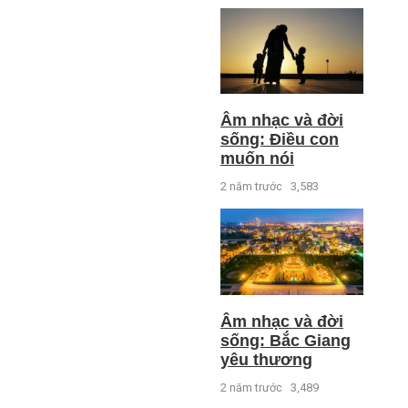
Âm nhạc và đời
sống: Điều con
muốn nói
2 năm trước
3,583
Âm nhạc và đời
sống: Bắc Giang
yêu thương
2 năm trước
3,489