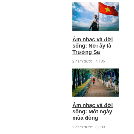
Âm nhạc và đời
sống: Nơi ấy là
Trường Sa
2 năm trước
4,185
Âm nhạc và đời
sống: Một ngày
mùa đông
2 năm trước
3,389