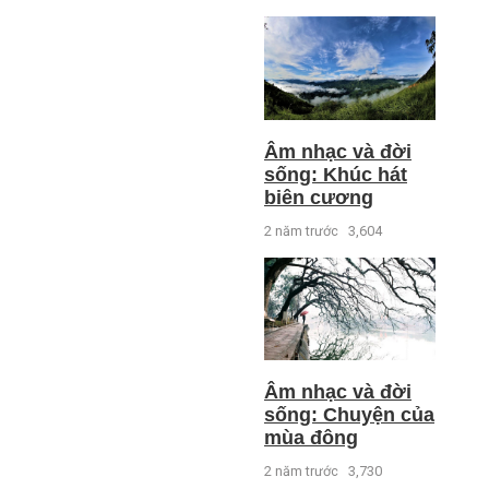
Âm nhạc và đời
sống: Khúc hát
biên cương
2 năm trước
3,604
Âm nhạc và đời
sống: Chuyện của
mùa đông
2 năm trước
3,730