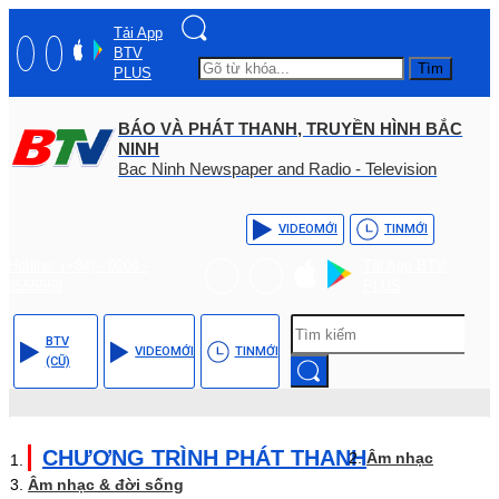
Tải App
BTV
Tìm
PLUS
BÁO VÀ PHÁT THANH, TRUYỀN HÌNH BẮC
NINH
Bac Ninh Newspaper and Radio - Television
VIDEO
MỚI
TIN
MỚI
Hotline: (+84) - 0204 -
Tải App BTV
3555568
PLUS
BTV
VIDEO
MỚI
TIN
MỚI
(CŨ)
CHƯƠNG TRÌNH PHÁT THANH
Âm nhạc
Âm nhạc & đời sống