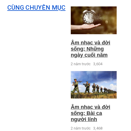
CÙNG CHUYÊN MỤC
Âm nhạc và đời
sống: Những
ngày cuối năm
2 năm trước
3,604
Âm nhạc và đời
sống: Bài ca
người lính
2 năm trước
3,468