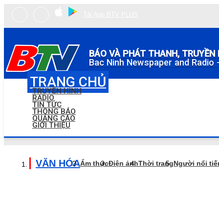
Tải App BTV PLUS
BÁO VÀ PHÁT THANH, TRUYỀN 
Bac Ninh Newspaper and Radio -
TRANG CHỦ
TRUYỀN HÌNH
RADIO
TIN TỨC
THÔNG BÁO
QUẢNG CÁO
GIỚI THIỆU
VĂN HÓA
Ẩm thực
Điện ảnh
Thời trang
Người nổi ti