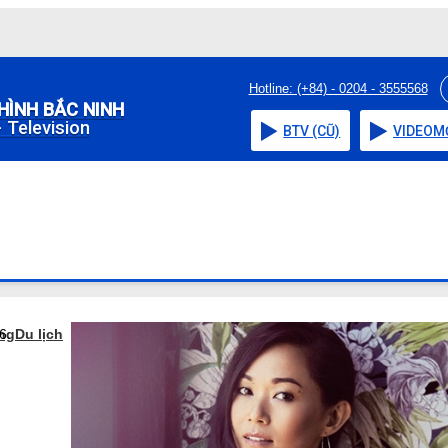
Hotline: (+84) - 0204 - 3555568
HÌNH BẮC NINH
 Television
BTV (CŨ)
VIDEO
M
ếng
Du lịch