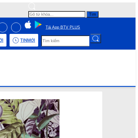
Tìm
Tải App BTV PLUS
ỚI
TIN
MỚI