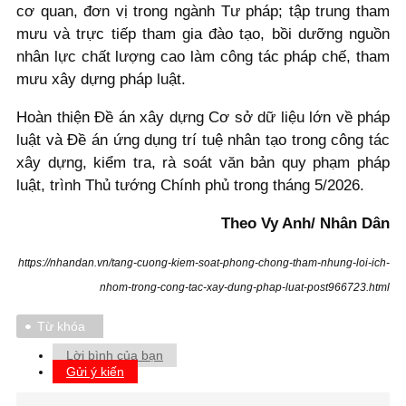
cơ quan, đơn vị trong ngành Tư pháp; tập trung tham
mưu và trực tiếp tham gia đào tạo, bồi dưỡng nguồn
nhân lực chất lượng cao làm công tác pháp chế, tham
mưu xây dựng pháp luật.
Hoàn thiện Đề án xây dựng Cơ sở dữ liệu lớn về pháp
luật và Đề án ứng dụng trí tuệ nhân tạo trong công tác
xây dựng, kiểm tra, rà soát văn bản quy phạm pháp
luật, trình Thủ tướng Chính phủ trong tháng 5/2026.
Theo Vy Anh/ Nhân Dân
https://nhandan.vn/tang-cuong-kiem-soat-phong-chong-tham-nhung-loi-ich-
nhom-trong-cong-tac-xay-dung-phap-luat-post966723.html
Từ khóa
Lời bình của bạn
Gửi ý kiến