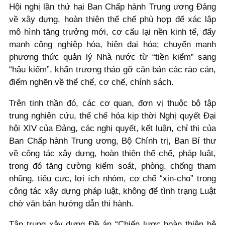
Hội nghị lần thứ hai Ban Chấp hành Trung ương Đảng
về xây dựng, hoàn thiện thể chế phù hợp để xác lập
mô hình tăng trưởng mới, cơ cấu lại nền kinh tế, đẩy
mạnh công nghiệp hóa, hiện đại hóa; chuyển mạnh
phương thức quản lý Nhà nước từ “tiền kiểm” sang
“hậu kiểm”, khẩn trương tháo gỡ căn bản các rào cản,
điểm nghẽn về thể chế, cơ chế, chính sách.
Trên tinh thần đó, các cơ quan, đơn vị thuộc bộ tập
trung nghiên cứu, thể chế hóa kịp thời Nghị quyết Đại
hội XIV của Đảng, các nghị quyết, kết luận, chỉ thị của
Ban Chấp hành Trung ương, Bộ Chính trị, Ban Bí thư
về công tác xây dựng, hoàn thiện thể chế, pháp luật,
trong đó tăng cường kiểm soát, phòng, chống tham
nhũng, tiêu cực, lợi ích nhóm, cơ chế “xin-cho” trong
công tác xây dựng pháp luật, không để tình trạng Luật
chờ văn bản hướng dẫn thi hành.
Tập trung xây dựng Đề án “Chiến lược hoàn thiện hệ