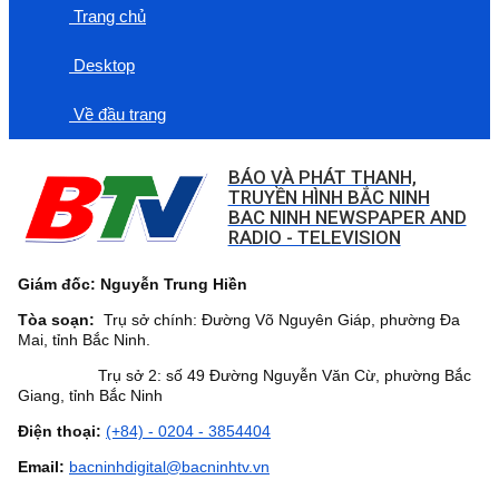
Trang chủ
Desktop
Về đầu trang
BÁO VÀ PHÁT THANH,
TRUYỀN HÌNH BẮC NINH
BAC NINH NEWSPAPER AND
RADIO - TELEVISION
Giám đốc: Nguyễn Trung Hiền
Tòa soạn:
Trụ sở chính: Đường Võ Nguyên Giáp, phường Đa
Mai, tỉnh Bắc Ninh.
Trụ sở 2: số 49 Đường Nguyễn Văn Cừ, phường Bắc
Giang, tỉnh Bắc Ninh
Điện thoại:
(+84) - 0204 - 3854404
Email:
bacninhdigital@bacninhtv.vn