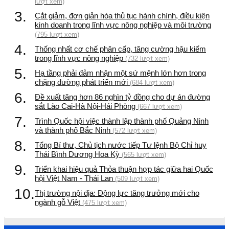
lượt xem)
3.
Cắt giảm, đơn giản hóa thủ tục hành chính, điều kiện
kinh doanh trong lĩnh vực nông nghiệp và môi trường
(795 lượt xem)
4.
Thống nhất cơ chế phân cấp, tăng cường hậu kiểm
trong lĩnh vực nông nghiệp
(732 lượt xem)
5.
Hạ tầng phải đảm nhận một sứ mệnh lớn hơn trong
chặng đường phát triển mới
(684 lượt xem)
6.
Đề xuất tăng hơn 86 nghìn tỷ đồng cho dự án đường
sắt Lào Cai-Hà Nội-Hải Phòng
(667 lượt xem)
7.
Trình Quốc hội việc thành lập thành phố Quảng Ninh
và thành phố Bắc Ninh
(572 lượt xem)
8.
Tổng Bí thư, Chủ tịch nước tiếp Tư lệnh Bộ Chỉ huy
Thái Bình Dương Hoa Kỳ
(565 lượt xem)
9.
Triển khai hiệu quả Thỏa thuận hợp tác giữa hai Quốc
hội Việt Nam - Thái Lan
(509 lượt xem)
10.
Thị trường nội địa: Động lực tăng trưởng mới cho
ngành gỗ Việt
(475 lượt xem)