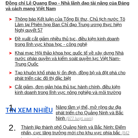
Đồng chí Lê Quang Đạo - Nhà lãnh đạo tài năng của Đảng
và cách mạng Việt Nam
Thông báo Kết luận của Tổng Bí thư, Chủ tịch nước Tô
Lâm tại Phiên họp Ban Chỉ đạo Trung ương thực hiện
Nghị quyết 57
Đề xuất cắt giảm nhiều thủ tục, điều kiện kinh doanh
trong lĩnh vực khoa học - công nghệ
Khai mạc Hội thảo khoa học quốc tế về xây dựng Nhà
nước pháp quyền và kiểm soát quyền lực Việt Nam-
Trung Quốc
Tạo khuôn khổ pháp lý ổn định, đồng bộ và đột phá cho
phát triển các đô thị đặc biệt
Cắt giảm, đơn giản hóa thủ tục hành chính, điều kiện
kinh doanh trong lĩnh vực nông nghiệp và môi trường
1.
Nâng tầm vị thế, mở rộng dư địa
TIN XEM NHIỀU
phát triển cho Quảng Ninh và Bắc
Ninh
(977 lượt xem)
2.
Thành lập thành phố Quảng Ninh và Bắc Ninh: Điểm
nhấn, cực tăng trưởng mới cho khu vực phía bắc
(842