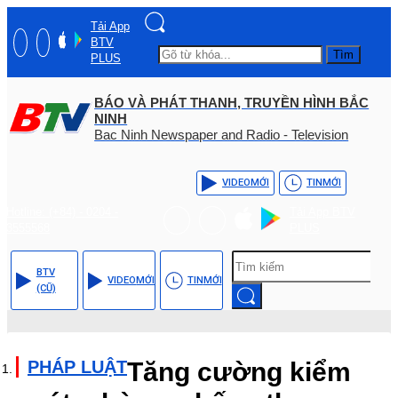
Tải App
BTV
Tìm
PLUS
BÁO VÀ PHÁT THANH, TRUYỀN HÌNH BẮC
NINH
Bac Ninh Newspaper and Radio - Television
VIDEO
MỚI
TIN
MỚI
Hotline: (+84) - 0204 -
Tải App BTV
3555568
PLUS
BTV
VIDEO
MỚI
TIN
MỚI
(CŨ)
PHÁP LUẬT
Tăng cường kiểm