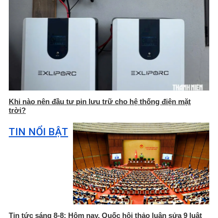
Khi nào nên đầu tư pin lưu trữ cho hệ thống điện mặt
trời?
TIN NỔI BẬT
Tin tức sáng 8-8: Hôm nay, Quốc hội thảo luận sửa 9 luật