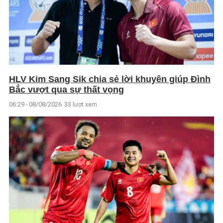
HLV Kim Sang Sik chia sẻ lời khuyên giúp Đình
Bắc vượt qua sự thất vọng
06:29 - 08/08/2026
33 lượt xem