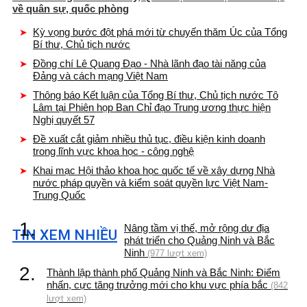
về quân sự, quốc phòng
Kỳ vọng bước đột phá mới từ chuyến thăm Úc của Tổng
Bí thư, Chủ tịch nước
Đồng chí Lê Quang Đạo - Nhà lãnh đạo tài năng của
Đảng và cách mạng Việt Nam
Thông báo Kết luận của Tổng Bí thư, Chủ tịch nước Tô
Lâm tại Phiên họp Ban Chỉ đạo Trung ương thực hiện
Nghị quyết 57
Đề xuất cắt giảm nhiều thủ tục, điều kiện kinh doanh
trong lĩnh vực khoa học - công nghệ
Khai mạc Hội thảo khoa học quốc tế về xây dựng Nhà
nước pháp quyền và kiểm soát quyền lực Việt Nam-
Trung Quốc
1.
Nâng tầm vị thế, mở rộng dư địa
TIN XEM NHIỀU
phát triển cho Quảng Ninh và Bắc
Ninh
(977 lượt xem)
2.
Thành lập thành phố Quảng Ninh và Bắc Ninh: Điểm
nhấn, cực tăng trưởng mới cho khu vực phía bắc
(842
lượt xem)