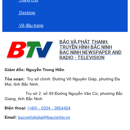
Desktop
Về đầu trang
BÁO VÀ PHÁT THANH,
TRUYỀN HÌNH BẮC NINH
BAC NINH NEWSPAPER AND
RADIO - TELEVISION
Giám đốc: Nguyễn Trung Hiền
Tòa soạn:
Trụ sở chính: Đường Võ Nguyên Giáp, phường Đa
Mai, tỉnh Bắc Ninh.
Trụ sở 2: số 49 Đường Nguyễn Văn Cừ, phường Bắc
Giang, tỉnh Bắc Ninh
Điện thoại:
(+84) - 0204 - 3854404
Email:
bacninhdigital@bacninhtv.vn