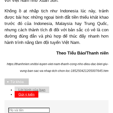
với Việt Nam như Xuân Son.
Không ồ ạt nhập tịch như Indonesia lúc này, tránh
được bài học những ngoại binh đắt tiền thiếu khát khao
trước đó của Indonesia, Malaysia hay Trung Quốc,
nhưng cách thành tích đi đôi với bản sắc có vẻ là con
đường đúng đắn và phù hợp để thúc đẩy nhanh hơn
hành trình nâng tầm đội tuyển Việt Nam.
Theo Tiểu Bảo/Thanh niên
https://thanhnien.vn/doi-tuyen-viet-nam-thanh-cong-nho-dieu-dac-biet-giu-
vung-ban-sac-va-nhap-tich-chon-loc-185250421205007645.htm
Từ khóa
Lời bình của bạn
Gửi ý kiến