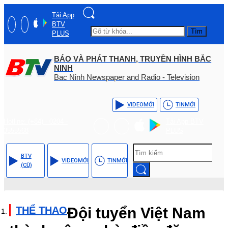
Tải App
BTV
Tìm
PLUS
BÁO VÀ PHÁT THANH, TRUYỀN HÌNH BẮC
NINH
Bac Ninh Newspaper and Radio - Television
VIDEO
MỚI
TIN
MỚI
Hotline: (+84) - 0204 -
Tải App BTV
3555568
PLUS
BTV
VIDEO
MỚI
TIN
MỚI
(CŨ)
THỂ THAO
Đội tuyển Việt Nam