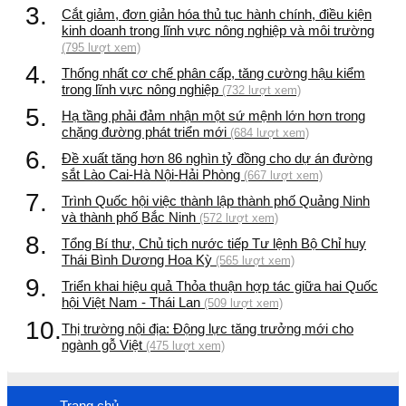
3.
Cắt giảm, đơn giản hóa thủ tục hành chính, điều kiện
kinh doanh trong lĩnh vực nông nghiệp và môi trường
(795 lượt xem)
4.
Thống nhất cơ chế phân cấp, tăng cường hậu kiểm
trong lĩnh vực nông nghiệp
(732 lượt xem)
5.
Hạ tầng phải đảm nhận một sứ mệnh lớn hơn trong
chặng đường phát triển mới
(684 lượt xem)
6.
Đề xuất tăng hơn 86 nghìn tỷ đồng cho dự án đường
sắt Lào Cai-Hà Nội-Hải Phòng
(667 lượt xem)
7.
Trình Quốc hội việc thành lập thành phố Quảng Ninh
và thành phố Bắc Ninh
(572 lượt xem)
8.
Tổng Bí thư, Chủ tịch nước tiếp Tư lệnh Bộ Chỉ huy
Thái Bình Dương Hoa Kỳ
(565 lượt xem)
9.
Triển khai hiệu quả Thỏa thuận hợp tác giữa hai Quốc
hội Việt Nam - Thái Lan
(509 lượt xem)
10.
Thị trường nội địa: Động lực tăng trưởng mới cho
ngành gỗ Việt
(475 lượt xem)
Trang chủ