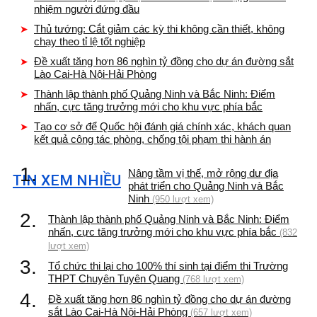
nhiệm người đứng đầu
Thủ tướng: Cắt giảm các kỳ thi không cần thiết, không
chạy theo tỉ lệ tốt nghiệp
Đề xuất tăng hơn 86 nghìn tỷ đồng cho dự án đường sắt
Lào Cai-Hà Nội-Hải Phòng
Thành lập thành phố Quảng Ninh và Bắc Ninh: Điểm
nhấn, cực tăng trưởng mới cho khu vực phía bắc
Tạo cơ sở để Quốc hội đánh giá chính xác, khách quan
kết quả công tác phòng, chống tội phạm thi hành án
1.
Nâng tầm vị thế, mở rộng dư địa
TIN XEM NHIỀU
phát triển cho Quảng Ninh và Bắc
Ninh
(950 lượt xem)
2.
Thành lập thành phố Quảng Ninh và Bắc Ninh: Điểm
nhấn, cực tăng trưởng mới cho khu vực phía bắc
(832
lượt xem)
3.
Tổ chức thi lại cho 100% thí sinh tại điểm thi Trường
THPT Chuyên Tuyên Quang
(768 lượt xem)
4.
Đề xuất tăng hơn 86 nghìn tỷ đồng cho dự án đường
sắt Lào Cai-Hà Nội-Hải Phòng
(657 lượt xem)