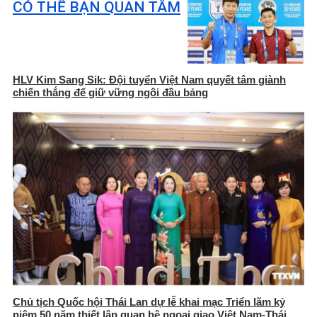
CÓ THỂ BẠN QUAN TÂM
HLV Kim Sang Sik: Đội tuyển Việt Nam quyết tâm giành
chiến thắng để giữ vững ngôi đầu bảng
Chủ tịch Quốc hội Thái Lan dự lễ khai mạc Triển lãm kỷ
niệm 50 năm thiết lập quan hệ ngoại giao Việt Nam-Thái