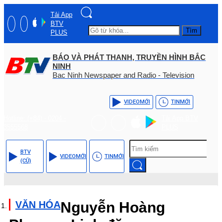
Tải App
BTV
Tìm
PLUS
BÁO VÀ PHÁT THANH, TRUYỀN HÌNH BẮC
NINH
Bac Ninh Newspaper and Radio - Television
VIDEO
MỚI
TIN
MỚI
Hotline: (+84) - 0204 -
Tải App BTV
3555568
PLUS
BTV
VIDEO
MỚI
TIN
MỚI
(CŨ)
VĂN HÓA
Nguyễn Hoàng