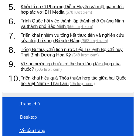
5.
Khởi tố ca sĩ Phương Diễm Huyền và một giám đốc
hợp tác với BH Media
(578 lượt xem)
6.
Trình Quốc hội việc thành lập thành phố Quảng Ninh
và thành phố Bắc Ninh
(566 lượt xem)
7.
Triển khai nhiệm vụ tổng kết thực tiễn và nghiên cứu
sửa đổi, bổ sung Điều lệ Đảng
(563 lượt xem)
8.
Tổng Bí thư, Chủ tịch nước tiếp Tư lệnh Bộ Chỉ huy
Thái Bình Dương Hoa Kỳ
(548 lượt xem)
9.
Vì sao nước ép bưởi có thể làm tăng tác dụng của
thuốc?
(505 lượt xem)
10.
Triển khai hiệu quả Thỏa thuận hợp tác giữa hai Quốc
hội Việt Nam - Thái Lan
(495 lượt xem)
Trang chủ
Desktop
Về đầu trang