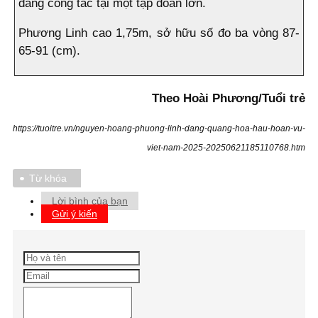
đang công tác tại một tập đoàn lớn.
Phương Linh cao 1,75m, sở hữu số đo ba vòng 87-
65-91 (cm).
Theo Hoài Phương/Tuổi trẻ
https://tuoitre.vn/nguyen-hoang-phuong-linh-dang-quang-hoa-hau-hoan-vu-
viet-nam-2025-20250621185110768.htm
Từ khóa
Lời bình của bạn
Gửi ý kiến