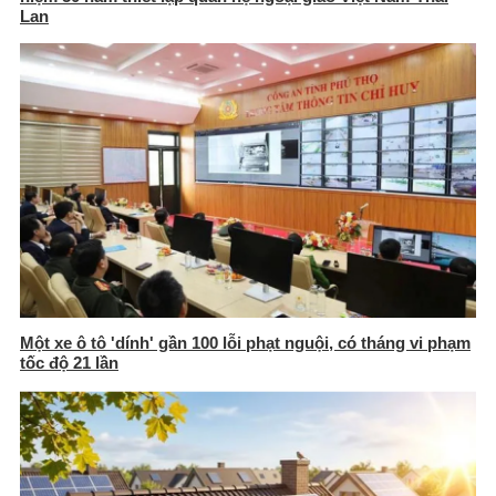
Lan
Một xe ô tô 'dính' gần 100 lỗi phạt nguội, có tháng vi phạm
tốc độ 21 lần