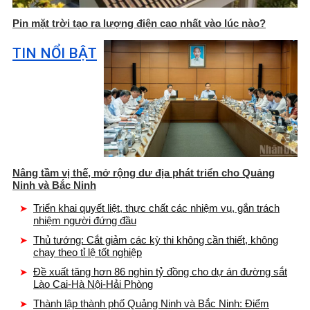
Pin mặt trời tạo ra lượng điện cao nhất vào lúc nào?
TIN NỔI BẬT
Nâng tầm vị thế, mở rộng dư địa phát triển cho Quảng
Ninh và Bắc Ninh
Triển khai quyết liệt, thực chất các nhiệm vụ, gắn trách
nhiệm người đứng đầu
Thủ tướng: Cắt giảm các kỳ thi không cần thiết, không
chạy theo tỉ lệ tốt nghiệp
Đề xuất tăng hơn 86 nghìn tỷ đồng cho dự án đường sắt
Lào Cai-Hà Nội-Hải Phòng
Thành lập thành phố Quảng Ninh và Bắc Ninh: Điểm