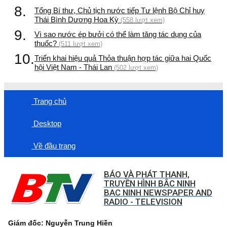
8.
Tổng Bí thư, Chủ tịch nước tiếp Tư lệnh Bộ Chỉ huy
Thái Bình Dương Hoa Kỳ
(558 lượt xem)
9.
Vì sao nước ép bưởi có thể làm tăng tác dụng của
thuốc?
(511 lượt xem)
10.
Triển khai hiệu quả Thỏa thuận hợp tác giữa hai Quốc
hội Việt Nam - Thái Lan
(502 lượt xem)
Trang chủ
Desktop
Về đầu trang
BÁO VÀ PHÁT THANH,
TRUYỀN HÌNH BẮC NINH
BAC NINH NEWSPAPER AND
RADIO - TELEVISION
Giám đốc: Nguyễn Trung Hiền