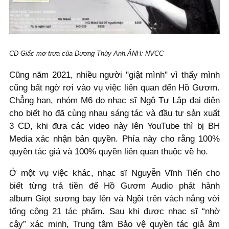
CD Giấc mơ trưa của Dương Thùy Anh.ẢNH: NVCC
Cũng năm 2021, nhiều người "giật mình" vì thấy mình
cũng bất ngờ rơi vào vụ việc liên quan đến Hồ Gươm.
Chẳng hạn, nhóm M6 do nhạc sĩ Ngô Tự Lập đại diện
cho biết họ đã cùng nhau sáng tác và đầu tư sản xuất
3 CD, khi đưa các video này lên YouTube thì bị BH
Media xác nhận bản quyền. Phía này cho rằng 100%
quyền tác giả và 100% quyền liên quan thuộc về họ.
Ở một vụ việc khác, nhạc sĩ Nguyễn Vĩnh Tiến cho
biết từng trả tiền để Hồ Gươm Audio phát hành
album Giọt sương bay lên và Ngồi trên vách nắng với
tổng cộng 21 tác phẩm. Sau khi được nhạc sĩ “nhờ
cậy” xác minh, Trung tâm Bảo vệ quyền tác giả âm