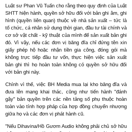
Luật sư Phan Vũ Tuấn cho rằng theo quy định của Luật
SHTT hiện hành, quyền sở hữu đối với bản ghi âm, ghi
hình (quyền liên quan) thuộc về nhà sản xuất – tức là
tổ chức, cá nhân sử dụng thời gian, đầu tư tài chính và
cơ sở vật chất - kỹ thuật của mình để sản xuất bản ghi
đó. Vì vậy, nếu các đơn vị băng đĩa chỉ đứng tên xin
giấy phép hộ hoặc nhận tiền gia công, đóng gói mà
không trực tiếp đầu tư vốn, thực hiện việc sản xuất
bản ghi thì họ hoàn toàn không có quyền sở hữu đối
với bản ghi này.
Chính vì thế, việc BH Media mua lại kho băng đĩa và
đưa lên mạng khai thác, cũng như tiến hành "đánh
gậy" bản quyền trên các nền tảng số phụ thuộc hoàn
toàn vào tính hợp pháp của hợp đồng chuyển nhượng
giữa họ và các đơn vị phát hành cũ.
"Nếu Dihavina/Hồ Gươm Audio không phải chủ sở hữu