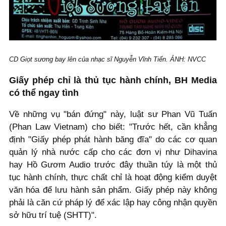
CD Giọt sương bay lên của nhạc sĩ Nguyễn Vĩnh Tiến. ẢNH: NVCC
Giấy phép chỉ là thủ tục hành chính, BH Media
có thể ngay tình
Về những vụ "bán đứng" này, luật sư Phan Vũ Tuấn
(Phan Law Vietnam) cho biết: "Trước hết, cần khẳng
định "Giấy phép phát hành băng đĩa" do các cơ quan
quản lý nhà nước cấp cho các đơn vị như Dihavina
hay Hồ Gươm Audio trước đây thuần túy là một thủ
tục hành chính, thực chất chỉ là hoạt động kiểm duyệt
văn hóa để lưu hành sản phẩm. Giấy phép này không
phải là căn cứ pháp lý để xác lập hay công nhận quyền
sở hữu trí tuệ (SHTT)".