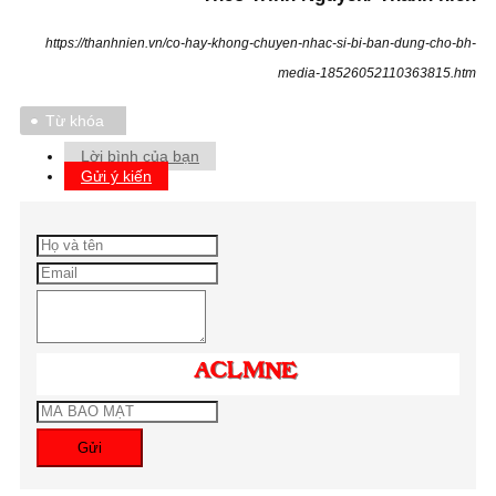
https://thanhnien.vn/co-hay-khong-chuyen-nhac-si-bi-ban-dung-cho-bh-
media-18526052110363815.htm
Từ khóa
Lời bình của bạn
Gửi ý kiến
Gửi