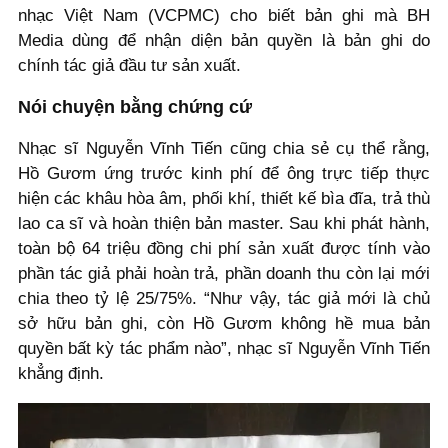
nhạc Việt Nam (VCPMC) cho biết bản ghi mà BH
Media dùng để nhận diện bản quyền là bản ghi do
chính tác giả đầu tư sản xuất.
Nói chuyện bằng chứng cứ
Nhạc sĩ Nguyễn Vĩnh Tiến cũng chia sẻ cụ thể rằng,
Hồ Gươm ứng trước kinh phí để ông trực tiếp thực
hiện các khâu hòa âm, phối khí, thiết kế bìa đĩa, trả thù
lao ca sĩ và hoàn thiện bản master. Sau khi phát hành,
toàn bộ 64 triệu đồng chi phí sản xuất được tính vào
phần tác giả phải hoàn trả, phần doanh thu còn lại mới
chia theo tỷ lệ 25/75%. “Như vậy, tác giả mới là chủ
sở hữu bản ghi, còn Hồ Gươm không hề mua bản
quyền bất kỳ tác phẩm nào”, nhạc sĩ Nguyễn Vĩnh Tiến
khẳng định.