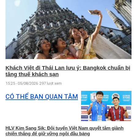
Khách Việt đi Thái Lan lưu ý: Bangkok chuẩn bị
tăng thuế khách sạn
15:25 - 05/08/2026
297 lượt xem
CÓ THỂ BẠN QUAN TÂM
HLV Kim Sang Sik: Đội tuyển Việt Nam quyết tâm giành
chiến thắng để giữ vững ngôi đầu bảng