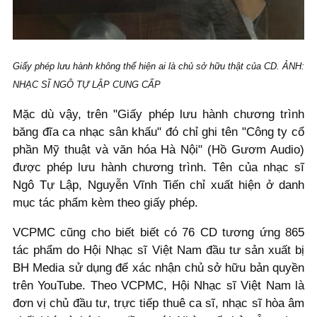
Giấy phép lưu hành không thể hiện ai là chủ sở hữu thật của CD. ẢNH:
NHẠC SĨ NGÔ TỰ LẬP CUNG CẤP
Mặc dù vậy, trên "Giấy phép lưu hành chương trình
băng đĩa ca nhạc sân khấu" đó chỉ ghi tên "Công ty cổ
phần Mỹ thuật và văn hóa Hà Nội" (Hồ Gươm Audio)
được phép lưu hành chương trình. Tên của nhạc sĩ
Ngô Tự Lập, Nguyễn Vĩnh Tiến chỉ xuất hiện ở danh
mục tác phẩm kèm theo giấy phép.
VCPMC cũng cho biết biết có 76 CD tương ứng 865
tác phẩm do Hội Nhạc sĩ Việt Nam đầu tư sản xuất bị
BH Media sử dụng để xác nhận chủ sở hữu bản quyền
trên YouTube. Theo VCPMC, Hội Nhạc sĩ Việt Nam là
đơn vị chủ đầu tư, trực tiếp thuê ca sĩ, nhạc sĩ hòa âm