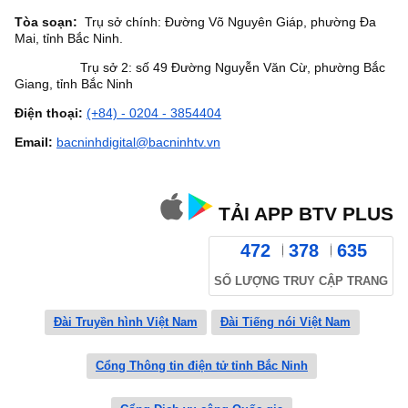
Tòa soạn:
Trụ sở chính: Đường Võ Nguyên Giáp, phường Đa
Mai, tỉnh Bắc Ninh.
Trụ sở 2: số 49 Đường Nguyễn Văn Cừ, phường Bắc
Giang, tỉnh Bắc Ninh
Điện thoại:
(+84) - 0204 - 3854404
Email:
bacninhdigital@bacninhtv.vn
TẢI APP BTV PLUS
472
378
635
SỐ LƯỢNG TRUY CẬP TRANG
Đài Truyền hình Việt Nam
Đài Tiếng nói Việt Nam
Cổng Thông tin điện tử tỉnh Bắc Ninh