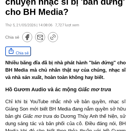
chuyện nhạc sĩ bị 'bán đứng'
cho BH Media?
Thứ 5, 21/05/2026 | 14:08:06
7,727
lượt xem
Chia sẻ
Chia sẻ
Nhiều băng đĩa đã bị nhà phát hành "bán đứng" cho
BH Media mà chủ nhân thật sự của chúng, nhạc sĩ
và nhà sản xuất, hoàn toàn không hay biết.
Hồ Gươm Audio và ác mộng
Giấc mơ trưa
Chỉ khi bị YouTube nhắc nhở về bản quyền, nhạc sĩ
Giáng Son mới biết BH Media đang nắm quyền sở hữu
bản ghi
Giấc mơ trưa
do Dương Thùy Anh thể hiện, sử
dụng sáng tác và bản phối của cô. Điều đáng nói, BH
Media khi đó cho biết theo thỏa thuận với Hồ Gươm