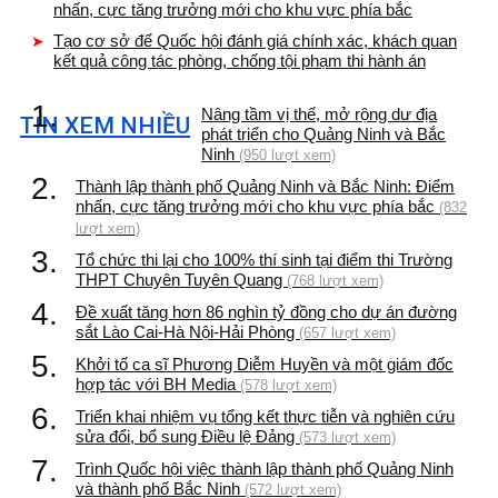
nhấn, cực tăng trưởng mới cho khu vực phía bắc
Tạo cơ sở để Quốc hội đánh giá chính xác, khách quan
kết quả công tác phòng, chống tội phạm thi hành án
1.
Nâng tầm vị thế, mở rộng dư địa
TIN XEM NHIỀU
phát triển cho Quảng Ninh và Bắc
Ninh
(950 lượt xem)
2.
Thành lập thành phố Quảng Ninh và Bắc Ninh: Điểm
nhấn, cực tăng trưởng mới cho khu vực phía bắc
(832
lượt xem)
3.
Tổ chức thi lại cho 100% thí sinh tại điểm thi Trường
THPT Chuyên Tuyên Quang
(768 lượt xem)
4.
Đề xuất tăng hơn 86 nghìn tỷ đồng cho dự án đường
sắt Lào Cai-Hà Nội-Hải Phòng
(657 lượt xem)
5.
Khởi tố ca sĩ Phương Diễm Huyền và một giám đốc
hợp tác với BH Media
(578 lượt xem)
6.
Triển khai nhiệm vụ tổng kết thực tiễn và nghiên cứu
sửa đổi, bổ sung Điều lệ Đảng
(573 lượt xem)
7.
Trình Quốc hội việc thành lập thành phố Quảng Ninh
và thành phố Bắc Ninh
(572 lượt xem)