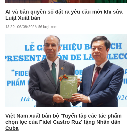
AI và bản quyền số đặt ra yêu cầu mới khi sửa
Luật Xuất bản
13:29 - 06/08/2026
56 lượt xem
Việt Nam xuất bản bộ 'Tuyển tập các tác phẩm
chọn lọc của Fidel Castro Ruz' tặng Nhân dân
Cuba