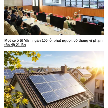
Một xe ô tô 'dính' gần 100 lỗi phạt nguội, có tháng vi phạm
tốc độ 21 lần