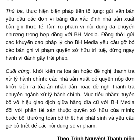
Thứ ba
, thực hiện biện pháp tiền tố tụng: gửi văn bản
yêu cầu các đơn vị băng đĩa xác định nhà sản xuất
bản ghi thực tế, làm rõ phạm vi nội dung đã chuyển
nhượng trong hợp đồng với BH Media. Đồng thời gửi
các khuyến cáo pháp lý cho BH Media yêu cầu gỡ bỏ
các bản ghi vi phạm quyền sở hữu trí tuệ, dừng ngay
hành vi đánh gậy trái phép.
Cuối cùng
, khởi kiện ra tòa án hoặc đề nghị thanh tra
xử lý hành chính: các nhà sản xuất có quyền nộp đơn
khởi kiện ra tòa án nhân dân hoặc đề nghị thanh tra
chuyên ngành xử lý hành chính. Mục tiêu nhằm: tuyên
bố vô hiệu giao dịch giữa hãng đĩa cũ với BH Media
đối với phần tài sản thuộc quyền sở hữu của mình;
buộc bồi thường toàn bộ thiệt hại phát sinh và yêu cầu
gỡ bỏ triệt để các nội dung số vi phạm.
Theo Trinh Nguyễn/ Thanh niên