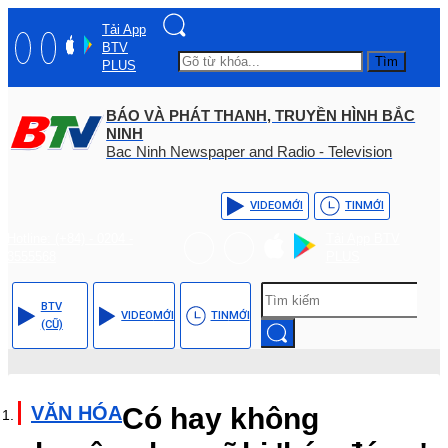
Tải App
BTV
Tìm
PLUS
BÁO VÀ PHÁT THANH, TRUYỀN HÌNH BẮC
NINH
Bac Ninh Newspaper and Radio - Television
VIDEO
MỚI
TIN
MỚI
Hotline: (+84) - 0204 -
Tải App BTV
3555568
PLUS
BTV
VIDEO
MỚI
TIN
MỚI
(CŨ)
VĂN HÓA
Có hay không