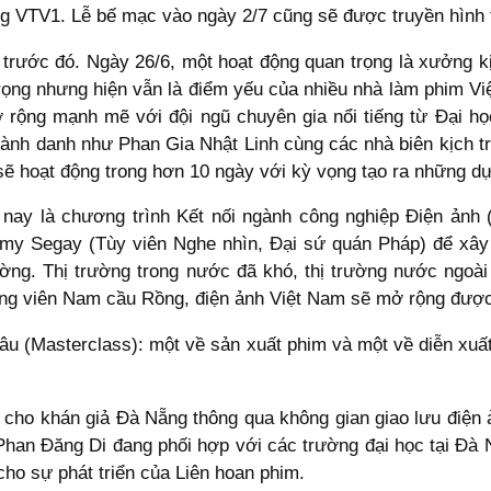
óng VTV1. Lễ bế mạc vào ngày 2/7 cũng sẽ được truyền hình t
 trước đó. Ngày 26/6, một hoạt động quan trọng là xưởng kị
trọng nhưng hiện vẫn là điểm yếu của nhiều nhà làm phim V
rộng mạnh mẽ với đội ngũ chuyên gia nổi tiếng từ Đại họ
ành danh như Phan Gia Nhật Linh cùng các nhà biên kịch trẻ
ẽ hoạt động trong hơn 10 ngày với kỳ vọng tạo ra những dự 
nay là chương trình Kết nối ngành công nghiệp Điện ảnh
emy Segay (Tùy viên Nghe nhìn, Đại sứ quán Pháp) để xâ
rường. Thị trường trong nước đã khó, thị trường nước ngoà
ông viên Nam cầu Rồng, điện ảnh Việt Nam sẽ mở rộng được 
sâu (Masterclass): một về sản xuất phim và một về diễn xuất
ị cho khán giả Đà Nẵng thông qua không gian giao lưu điện
Phan Đăng Di đang phối hợp với các trường đại học tại Đà N
cho sự phát triển của Liên hoan phim.