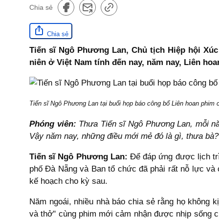
Chia sẻ
Chia sẻ
Tiến sĩ Ngô Phương Lan, Chủ tịch Hiệp hội Xúc 
niên ở Việt Nam tính đến nay, năm nay, Liên ho
Tiến sĩ Ngô Phương Lan tại buổi họp báo công bố Liên hoan phim
Phóng viên:
Thưa Tiến sĩ Ngô Phương Lan, mỗi nă
Vậy năm nay, những điều mới mẻ đó là gì, thưa bà?
Tiến sĩ Ngô Phương Lan:
Để đáp ứng được lịch trì
phố Đà Nẵng và Ban tổ chức đã phải rất nỗ lực và c
kế hoạch cho kỳ sau.
Năm ngoái, nhiều nhà báo chia sẻ rằng họ không kị
và thở" cùng phim mới cảm nhận được nhịp sống củ