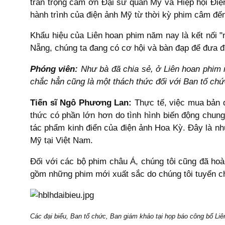
trân trọng cảm ơn Đại sứ quán Mỹ và Hiệp hội Điệ
hành trình của điện ảnh Mỹ từ thời kỳ phim câm đế
Khẩu hiệu của Liên hoan phim năm nay là kết nối 
Nẵng, chúng ta đang có cơ hội và bàn đạp để đưa đi
Phóng viên:
Như bà đã chia sẻ, ở Liên hoan phim n
chắc hẳn cũng là một thách thức đối với Ban tổ chứ
Tiến sĩ Ngô Phương Lan:
Thực tế, việc mua bản q
thức có phần lớn hơn do tình hình biến động chung
tác phẩm kinh điển của điện ảnh Hoa Kỳ. Đây là nh
Mỹ tại Việt Nam.
Đối với các bộ phim châu Á, chúng tôi cũng đã ho
gồm những phim mới xuất sắc do chúng tôi tuyển chọ
Các đại biểu, Ban tổ chức, Ban giám khảo tại họp báo công bố Liê