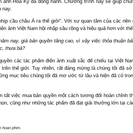
n ảnh Hoa Kỳ đã đồng hành. Chương trình này sẽ giúp chúng
n nay.
"nhịp cầu châu Á ra thế giới". Với sự quan tâm của các nề
ện ảnh Việt Nam hội nhập sâu rộng và hiệu quả hơn với thế 
ăm nay, giá bản quyền tăng cao, vì vậy việc thỏa thuận bả
c, thưa bà?
uyền các tác phẩm điện ảnh xuất sắc để chiếu tại Việt N
 trên thế giới. Tuy nhiên, rất đáng mừng là chúng tôi đã 
ững mục tiêu chúng tôi đã mơ ước từ lâu và hiện đã có tron
àn tất việc mua bản quyền một cách tương đối hoàn chỉnh t
n, cũng như những tác phẩm đã đạt giải thưởng lớn tại các l
n hoan phim.