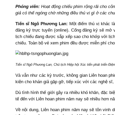
Phóng viên:
Hoạt động chiếu phim rộng rãi cho cô
giả có thể ngóng chờ những điều thú vị gì ở các chư
Tiến sĩ Ngô Phương Lan:
Một điểm thú vị khác l
đăng ký trực tuyến (online). Cổng đăng ký sẽ mở v
lịch chiếu đang được sắp xếp sao cho khớp với lịch
chiếu. Toàn bộ vé xem phim đều được miễn phí cho
Tiến sĩ Ngô Phương Lan, Chủ tịch Hiệp hội Xúc tiến phát triển Điệ
Và vẫn như các kỳ trước, không gian Liên hoan phi
kiện cho khán giả gặp gỡ, tiếp xúc với các nghệ sĩ, 
Dù tình hình thế giới gây ra nhiều khó khăn, đặc b
tế đến với Liên hoan phim năm nay sẽ nhiều hơn nă
Về nội dung, Liên hoan phim năm nay sẽ tôn vinh d