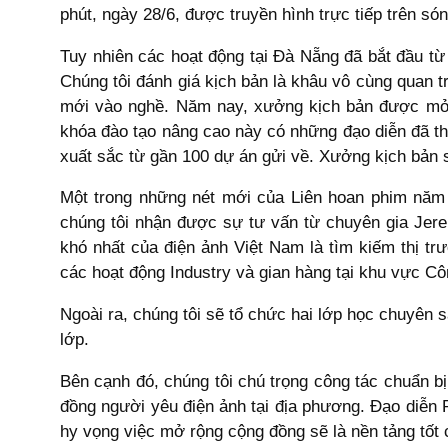
phút, ngày 28/6, được truyền hình trực tiếp trên s
Tuy nhiên các hoạt động tại Đà Nẵng đã bắt đầu từ
Chúng tôi đánh giá kịch bản là khâu vô cùng quan 
mới vào nghề. Năm nay, xưởng kịch bản được mở 
khóa đào tạo nâng cao này có những đạo diễn đã th
xuất sắc từ gần 100 dự án gửi về. Xưởng kịch bản s
Một trong những nét mới của Liên hoan phim năm 
chúng tôi nhận được sự tư vấn từ chuyên gia Jer
khó nhất của điện ảnh Việt Nam là tìm kiếm thị t
các hoạt động Industry và gian hàng tại khu vực C
Ngoài ra, chúng tôi sẽ tổ chức hai lớp học chuyên 
lớp.
Bên cạnh đó, chúng tôi chú trọng công tác chuẩn b
đồng người yêu điện ảnh tại địa phương. Đạo diễn 
hy vọng việc mở rộng cộng đồng sẽ là nền tảng tốt 