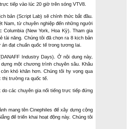
rực tiếp vào lúc 20 giờ trên sóng VTV8.
ch bản (Script Lab) sẽ chính thức bắt đầu.
iệt Nam, từ chuyên nghiệp đến những người
c Columbia (New York, Hoa Kỳ). Tham gia
 tài năng. Chúng tôi đã chọn ra 8 kịch bản
án đạt chuẩn quốc tế trong tương lai.
 (DANAFF Industry Days). Ở nội dung này,
y dựng một chương trình chuyên sâu. Khâu
i còn khó khăn hơn. Chúng tôi hy vọng qua
thị trường ra quốc tế.
 do các chuyên gia nổi tiếng trực tiếp đứng
 ảnh mang tên Cinephiles để xây dựng cộng
ẵng để triển khai hoạt động này. Chúng tôi