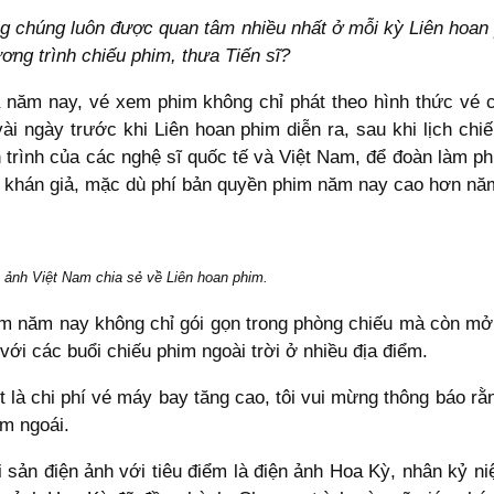
ng chúng luôn được quan tâm nhiều nhất ở mỗi kỳ Liên hoan
ơng trình chiếu phim, thưa Tiến sĩ?
à năm nay, vé xem phim không chỉ phát theo hình thức vé
ài ngày trước khi Liên hoan phim diễn ra, sau khi lịch chi
 trình của các nghệ sĩ quốc tế và Việt Nam, để đoàn làm phi
 khán giả, mặc dù phí bản quyền phim năm nay cao hơn năm
n ảnh Việt Nam chia sẻ về Liên hoan phim.
m năm nay không chỉ gói gọn trong phòng chiếu mà còn mở r
với các buổi chiếu phim ngoài trời ở nhiều địa điểm.
iệt là chi phí vé máy bay tăng cao, tôi vui mừng thông báo 
m ngoái.
i sản điện ảnh với tiêu điểm là điện ảnh Hoa Kỳ, nhân kỷ 