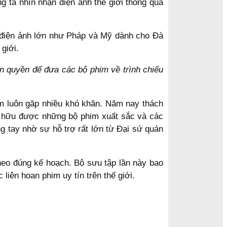
 ta nhìn nhận điện ảnh thế giới thông qua
n điện ảnh lớn như Pháp và Mỹ dành cho Đà
giới.
n quyền để đưa các bộ phim về trình chiếu
am luôn gặp nhiều khó khăn. Năm nay thách
sở hữu được những bộ phim xuất sắc và các
g tay nhờ sự hỗ trợ rất lớn từ Đại sứ quán
heo đúng kế hoạch. Bộ sưu tập lần này bao
iên hoan phim uy tín trên thế giới.