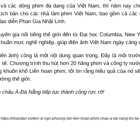
 và các dòng phim đa dạng của Việt Nam, thì năm nay chú
kịch bản cho các nhà làm phim Việt Nam, bao gồm cả các đ
ạo diễn Phan Gia Nhật Linh.
yên gia nổi tiếng thế giới đến từ Đại học Columbia, New 
chuẩn mực nghề nghiệp, giúp điện ảnh Việt Nam ngày càng 
iện ảnh) cũng là một nội dung quan trọng. Đây là môi trườ
c tế. Chương trình thu hút hơn 20 hãng phim và công ty nư
khuôn khổ Liên hoan phim, tôi tin rằng hiệu quả của nó sẽ
ường thế giới.
 châu Á-Đà Nẵng tiếp tục thành công rực rỡ!
https://nhandan.vn/tien-si-ngo-phuong-lan-lien-hoan-phim-chau-a-da-nang-tro-l