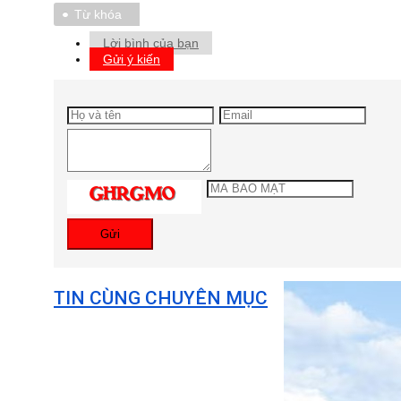
Từ khóa
Lời bình của bạn
Gửi ý kiến
Gửi
TIN CÙNG CHUYÊN MỤC