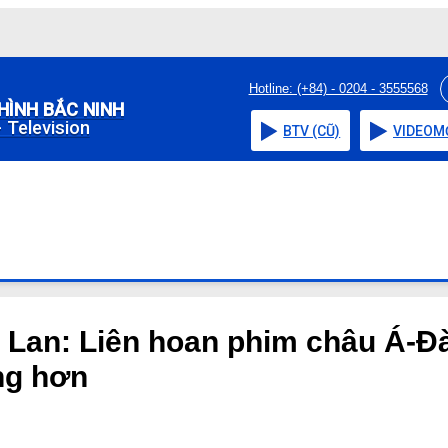
Hotline: (+84) - 0204 - 3555568
HÌNH BẮC NINH
 Television
BTV (CŨ)
VIDEO
M
Lan: Liên hoan phim châu Á-Đà 
ng hơn