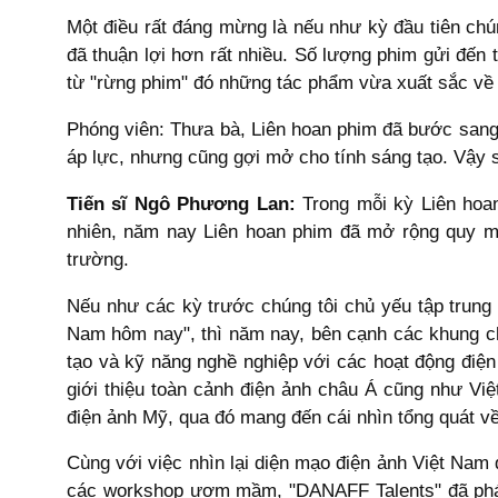
Một điều rất đáng mừng là nếu như kỳ đầu tiên chún
đã thuận lợi hơn rất nhiều. Số lượng phim gửi đến 
từ "rừng phim" đó những tác phẩm vừa xuất sắc về n
Phóng viên: Thưa bà, Liên hoan phim đã bước sang 
áp lực, nhưng cũng gợi mở cho tính sáng tạo. Vậy 
Tiến sĩ Ngô Phương Lan:
Trong mỗi kỳ Liên hoan
nhiên, năm nay Liên hoan phim đã mở rộng quy mô
trường.
Nếu như các kỳ trước chúng tôi chủ yếu tập trung
Nam hôm nay", thì năm nay, bên cạnh các khung chư
tạo và kỹ năng nghề nghiệp với các hoạt động điện
giới thiệu toàn cảnh điện ảnh châu Á cũng như Việt
điện ảnh Mỹ, qua đó mang đến cái nhìn tổng quát về
Cùng với việc nhìn lại diện mạo điện ảnh Việt Nam 
các workshop ươm mầm, "DANAFF Talents" đã phát