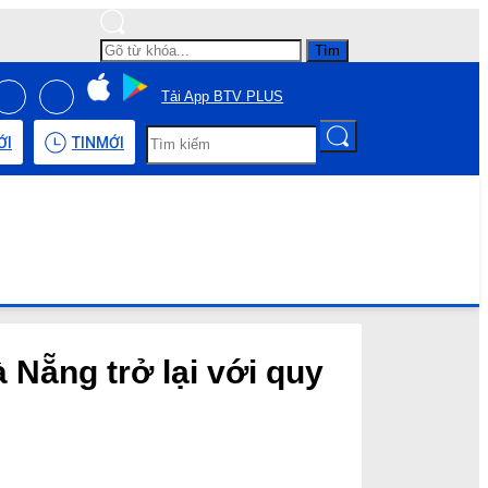
Tìm
Tải App BTV PLUS
ỚI
TIN
MỚI
Nẵng trở lại với quy