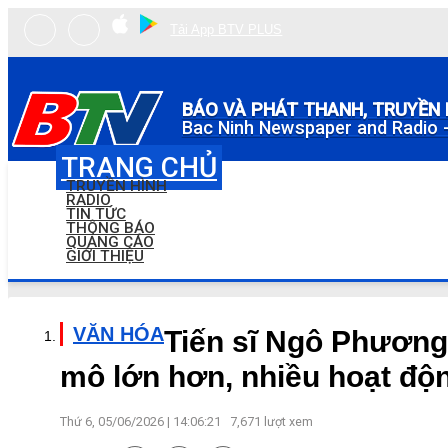
Tải App BTV PLUS
BÁO VÀ PHÁT THANH, TRUYỀN 
Bac Ninh Newspaper and Radio -
TRANG CHỦ
TRUYỀN HÌNH
RADIO
TIN TỨC
THÔNG BÁO
QUẢNG CÁO
GIỚI THIỆU
VĂN HÓA
Tiến sĩ Ngô Phương 
mô lớn hơn, nhiều hoạt độ
Thứ 6, 05/06/2026 | 14:06:21
7,671
lượt xem