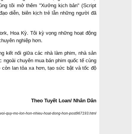
ng tôi mở thêm "Xưởng kịch bản" (Script
ạo diễn, biên kịch trẻ lẫn những người đã
York, Hoa Kỳ. Tôi kỳ vọng những hoạt động
chuyên nghiệp hơn.
ng kết nối giữa các nhà làm phim, nhà sản
ớc ngoài chuyên mua bán phim quốc tế cùng
 còn lan tỏa xa hơn, tạo sức bật và tốc độ
Theo Tuyết Loan/ Nhân Dân
ai-voi-quy-mo-lon-hon-nhieu-hoat-dong-hon-post967193.html