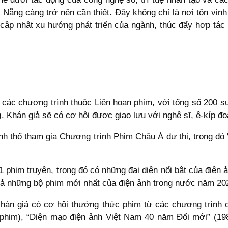
ẵng càng trở nên cần thiết. Đây không chỉ là nơi tôn vinh
 cập nhật xu hướng phát triển của ngành, thúc đẩy hợp tác 
ác chương trình thuộc Liên hoan phim, với tổng số 200 suấ
Khán giả sẽ có cơ hội được giao lưu với nghệ sĩ, ê-kíp đoà
h thổ tham gia Chương trình Phim Châu Á dự thi, trong đó 
phim truyện, trong đó có những đại diện nổi bật của điện 
 cả những bộ phim mới nhất của điện ảnh trong nước năm 2
hán giả có cơ hội thưởng thức phim từ các chương trình 
phim), “Diện mạo điện ảnh Việt Nam 40 năm Đổi mới” (1986