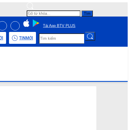
Tìm
Tải App BTV PLUS
ỚI
TIN
MỚI