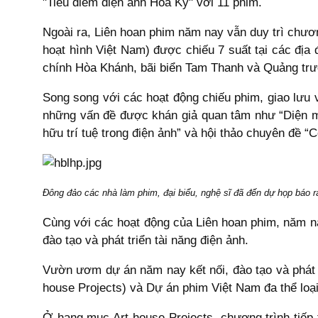
"Tiêu điểm điện ảnh Hoa Kỳ" với 11 phim.
Ngoài ra, Liên hoan phim năm nay vẫn duy trì chươ
hoạt hình Việt Nam) được chiếu 7 suất tại các đ
chính Hòa Khánh, bãi biển Tam Thanh và Quảng trư
Song song với các hoạt động chiếu phim, giao lưu v
những vấn đề được khán giả quan tâm như “Diện mạ
hữu trí tuệ trong điện ảnh” và hội thảo chuyên đề 
Đông đảo các nhà làm phim, đại biểu, nghệ sĩ đã đến dự họp báo r
Cùng với các hoạt động của Liên hoan phim, năm na
đào tạo và phát triển tài năng điện ảnh.
Vườn ươm dự án năm nay kết nối, đào tạo và phát 
house Projects) và Dự án phim Việt Nam đa thể loại
Ở hạng mục Art-house Projects, chương trình tiếp