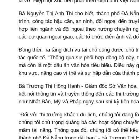
là với Hiệp hội Xúc tiến phát triển Điện ảnh Việt Na
Bà Nguyễn Thị Anh Thi cho biết, thành phố Đà Nẵng
trình, công tác hậu cần, an ninh, đối ngoại đến tru
hợp liên ngành và đối ngoại theo hướng chuyên ngh
các cơ quan ngoại giao, các tổ chức điện ảnh và đố
Đồng thời, hạ tầng dịch vụ tại chỗ cũng được chú t
tác quốc tế. "Thông qua sự phối hợp đồng bộ này,
mà còn là một dấu ấn văn hóa tiêu biểu. Điều này
khu vực, nâng cao vị thế và sự hấp dẫn của thành p
Bà Trương Thị Hồng Hạnh - Giám đốc Sở Văn hóa, 
kết nối thông tin và truyền thông đến các thị trườ
như Nhật Bản, Mỹ và Pháp ngay sau khi kỳ liên hoa
"Đối với thị trường khách du lịch, chúng tôi đang 
chúng tôi chú trọng quảng bá các hoạt động chuy
mầm tài năng. Thông qua đó, chúng tôi có thể kêu 
thành phố Đà Nẵng trong dài hạn" - bà Trương Thị