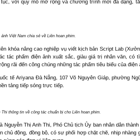
ên tục, với quy mô mở rộng và chương trình mới đa dạng, 
n ảnh Việt Nam chia sẻ về Liên hoan phim.
hiên khóa nâng cao nghiệp vụ viết kịch bản Script Lab (Xưở
c tác phẩm điện ảnh xuất sắc, giàu giá trị nhân văn, có t
u rộng rãi đến công chúng những tác phẩm tiêu biểu của điện
 quốc tế Ariyana Đà Nẵng, 107 Võ Nguyên Giáp, phường N
ền tảng tiếp sóng trực tiếp.
hi thông tin về công tác chuẩn bị cho Liên hoan phim.
bà Nguyễn Thị Anh Thi, Phó Chủ tịch Ủy ban nhân dân thành
hần chủ động, đồng bộ, có sự phối hợp chặt chẽ, nhịp nhàng 