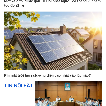
Một xe ô tô 'dính' gần 100 lỗi phạt nguội, có tháng vi phạm
tốc độ 21 lần
Pin mặt trời tạo ra lượng điện cao nhất vào lúc nào?
TIN NỔI BẬT