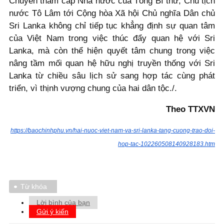
Chuyến thăm cấp Nhà nước của Tổng Bí thư, Chủ tịch
nước Tô Lâm tới Cộng hòa Xã hội Chủ nghĩa Dân chủ
Sri Lanka không chỉ tiếp tục khẳng định sự quan tâm
của Việt Nam trong việc thúc đẩy quan hệ với Sri
Lanka, mà còn thể hiện quyết tâm chung trong việc
nâng tầm mối quan hệ hữu nghị truyền thống với Sri
Lanka từ chiều sâu lịch sử sang hợp tác cùng phát
triển, vì thịnh vượng chung của hai dân tộc./.
Theo TTXVN
https://baochinhphu.vn/hai-nuoc-viet-nam-va-sri-lanka-tang-cuong-trao-doi-
hop-tac-102260508140928183.htm
Từ khóa
Lời bình của bạn
Gửi ý kiến