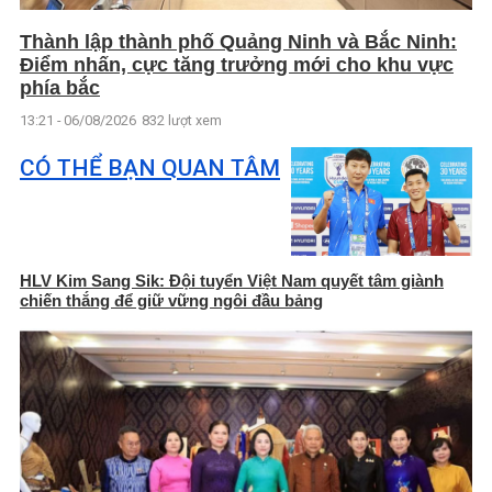
Thành lập thành phố Quảng Ninh và Bắc Ninh:
Điểm nhấn, cực tăng trưởng mới cho khu vực
phía bắc
13:21 - 06/08/2026
832 lượt xem
CÓ THỂ BẠN QUAN TÂM
HLV Kim Sang Sik: Đội tuyển Việt Nam quyết tâm giành
chiến thắng để giữ vững ngôi đầu bảng