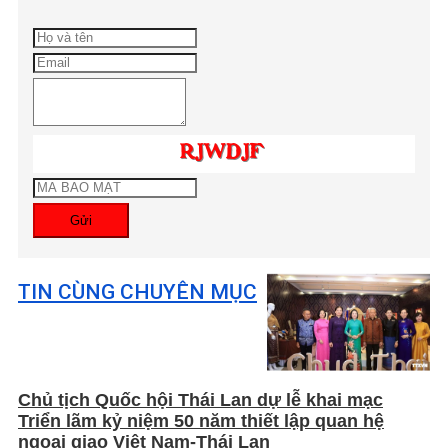
Gửi
TIN CÙNG CHUYÊN MỤC
Chủ tịch Quốc hội Thái Lan dự lễ khai mạc
Triển lãm kỷ niệm 50 năm thiết lập quan hệ
ngoại giao Việt Nam-Thái Lan