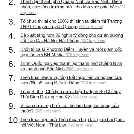
2.
Thành lập thành phố Quảng Ninh và Bắc Ninh: Điểm
nhấn, cực tăng trưởng mới cho khu vực phía bắc
(832
lượt xem)
3.
Tổ chức thi lại cho 100% thí sinh tại điểm thi Trường
THPT Chuyên Tuyên Quang
(768 lượt xem)
4.
Đề xuất tăng hơn 86 nghìn tỷ đồng cho dự án đường
sắt Lào Cai-Hà Nội-Hải Phòng
(657 lượt xem)
5.
Khởi tố ca sĩ Phương Diễm Huyền và một giám đốc
hợp tác với BH Media
(578 lượt xem)
6.
Trình Quốc hội việc thành lập thành phố Quảng Ninh
và thành phố Bắc Ninh
(566 lượt xem)
7.
Triển khai nhiệm vụ tổng kết thực tiễn và nghiên cứu
sửa đổi, bổ sung Điều lệ Đảng
(563 lượt xem)
8.
Tổng Bí thư, Chủ tịch nước tiếp Tư lệnh Bộ Chỉ huy
Thái Bình Dương Hoa Kỳ
(548 lượt xem)
9.
Vì sao nước ép bưởi có thể làm tăng tác dụng của
thuốc?
(505 lượt xem)
10.
Triển khai hiệu quả Thỏa thuận hợp tác giữa hai Quốc
hội Việt Nam - Thái Lan
(495 lượt xem)