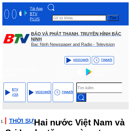
Tải App
BTV
Tìm
PLUS
BÁO VÀ PHÁT THANH, TRUYỀN HÌNH BẮC
NINH
Bac Ninh Newspaper and Radio - Television
VIDEO
MỚI
TIN
MỚI
Hotline: (+84) - 0204 -
Tải App BTV
3555568
PLUS
BTV
VIDEO
MỚI
TIN
MỚI
(CŨ)
THỜI SỰ
Hai nước Việt Nam và