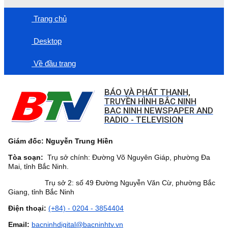
Trang chủ
Desktop
Về đầu trang
BÁO VÀ PHÁT THANH,
TRUYỀN HÌNH BẮC NINH
BAC NINH NEWSPAPER AND
RADIO - TELEVISION
Giám đốc: Nguyễn Trung Hiền
Tòa soạn:
Trụ sở chính: Đường Võ Nguyên Giáp, phường Đa
Mai, tỉnh Bắc Ninh.
Trụ sở 2: số 49 Đường Nguyễn Văn Cừ, phường Bắc
Giang, tỉnh Bắc Ninh
Điện thoại:
(+84) - 0204 - 3854404
Email:
bacninhdigital@bacninhtv.vn