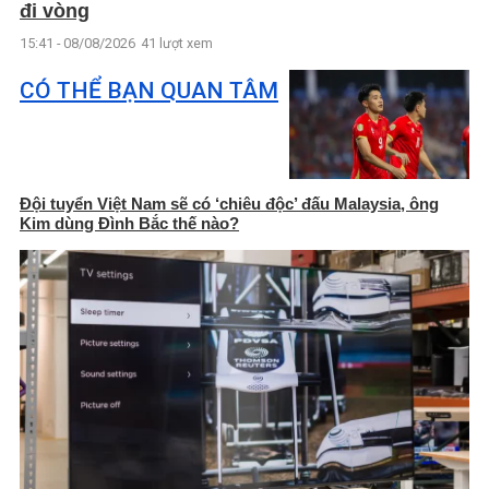
đi vòng
15:41 - 08/08/2026
41 lượt xem
CÓ THỂ BẠN QUAN TÂM
Đội tuyển Việt Nam sẽ có ‘chiêu độc’ đấu Malaysia, ông
Kim dùng Đình Bắc thế nào?