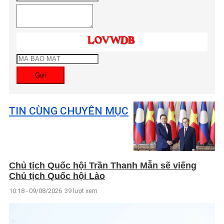
Gửi
TIN CÙNG CHUYÊN MỤC
Chủ tịch Quốc hội Trần Thanh Mẫn sẽ viếng
Chủ tịch Quốc hội Lào
10:18 - 09/08/2026
39 lượt xem