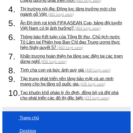
chặng đường phát triển mới
(693 lượt xem)
4.
Thị trường nội địa: Động lực tăng trưởng mới cho
ngành gỗ Việt
(481 lượt xem)
5.
Ấn Độ tính rút khỏi FIFA ASEAN Cup, bảng đội tuyển
Việt Nam có bị ảnh hưởng?
(464 lượt xem)
6.
Thông báo Kết luận của Tổng Bí thư, Chủ tịch nước
Tô Lâm tại Phiên họp Ban Chỉ đạo Trung ương thực
hiện Nghị quyết 57
(460 lượt xem)
7.
Khẩn trương hoàn thiện hạ tầng sạc điện tại các trạm
dừng nghỉ
(456 lượt xem)
8.
Tình cha con và bức ảnh quý giá
(448 lượt xem)
9.
Tập trung phát triển nền tảng bảo mật và an ninh
mạng cho hạ tầng số quốc gia
(436 lượt xem)
10.
Tạo khuôn khổ pháp lý ổn định, đồng bộ và đột phá
cho phát triển các đô thị đặc biệt
(433 lượt xem)
Trang chủ
Desktop