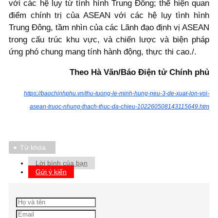
với các hệ lụy từ tình hình Trung Đông; thể hiện quan
điểm chính trị của ASEAN với các hệ lụy tình hình
Trung Đông, tầm nhìn của các Lãnh đạo định vị ASEAN
trong cấu trúc khu vực, và chiến lược và biện pháp
ứng phó chung mang tính hành động, thực thi cao./.
Theo Hà Văn/Báo Điện tử Chính phủ
https://baochinhphu.vn/thu-tuong-le-minh-hung-neu-3-de-xuat-lon-voi-
asean-truoc-nhung-thach-thuc-da-chieu-102260508143115649.htm
Từ khóa
Lời bình của bạn
Gửi ý kiến