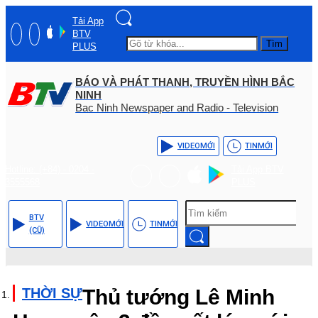
Tải App
BTV
Tìm
PLUS
BÁO VÀ PHÁT THANH, TRUYỀN HÌNH BẮC
NINH
Bac Ninh Newspaper and Radio - Television
VIDEO
MỚI
TIN
MỚI
Hotline: (+84) - 0204 -
Tải App BTV
3555568
PLUS
BTV
VIDEO
MỚI
TIN
MỚI
(CŨ)
THỜI SỰ
Thủ tướng Lê Minh