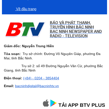
Về đầu trang
BÁO VÀ PHÁT THANH,
TRUYỀN HÌNH BẮC NINH
BAC NINH NEWSPAPER AND
RADIO - TELEVISION
Giám đốc: Nguyễn Trung Hiền
Tòa soạn:
Trụ sở chính: Đường Võ Nguyên Giáp, phường Đa
Mai, tỉnh Bắc Ninh.
Trụ sở 2: số 49 Đường Nguyễn Văn Cừ, phường Bắc
Giang, tỉnh Bắc Ninh
Điện thoại:
(+84) - 0204 - 3854404
Email:
bacninhdigital@bacninhtv.vn
TẢI APP BTV PLUS