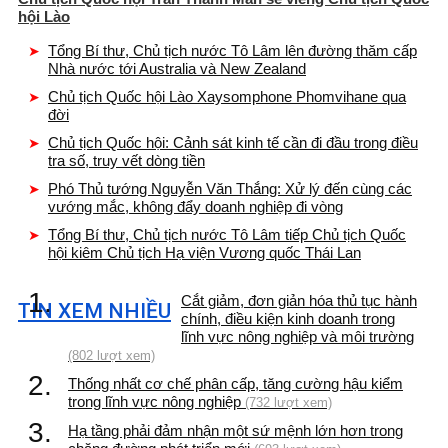
hội Lào
Tổng Bí thư, Chủ tịch nước Tô Lâm lên đường thăm cấp
Nhà nước tới Australia và New Zealand
Chủ tịch Quốc hội Lào Xaysomphone Phomvihane qua
đời
Chủ tịch Quốc hội: Cảnh sát kinh tế cần đi đầu trong điều
tra số, truy vết dòng tiền
Phó Thủ tướng Nguyễn Văn Thắng: Xử lý đến cùng các
vướng mắc, không đẩy doanh nghiệp đi vòng
Tổng Bí thư, Chủ tịch nước Tô Lâm tiếp Chủ tịch Quốc
hội kiêm Chủ tịch Hạ viện Vương quốc Thái Lan
1.
Cắt giảm, đơn giản hóa thủ tục hành
TIN XEM NHIỀU
chính, điều kiện kinh doanh trong
lĩnh vực nông nghiệp và môi trường
(802 lượt xem)
2.
Thống nhất cơ chế phân cấp, tăng cường hậu kiểm
trong lĩnh vực nông nghiệp
(732 lượt xem)
3.
Hạ tầng phải đảm nhận một sứ mệnh lớn hơn trong