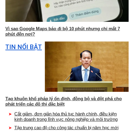
Vì sao Google Maps báo đi bộ 10 phút nhưng chỉ mất 7
phút đến nơi?
TIN NỔI BẬT
Tạo khuôn khổ pháp lý ổn định, đồng bộ và đột phá cho
phát triển các đô thị đặc biệt
Cắt giảm, đơn giản hóa thủ tục hành chính, điều kiện
kinh doanh trong lĩnh vực nông nghiệp và môi trường
Tập trung cao độ cho công tác chuẩn bị năm học mới