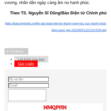
vượng, nhân dân ngày càng âm no hạnh phúc.
Theo TS. Nguyễn Sĩ Dũng/Báo Điện tử Chính phủ
https://baochinhphu.vn/khi-dai-doan-ket-tro-thanh-nang-luc-suc-manh-phat-
trien-quoc-gia-10226051222101539.htm
Từ khóa
Lời bình của bạn
Gửi ý kiến