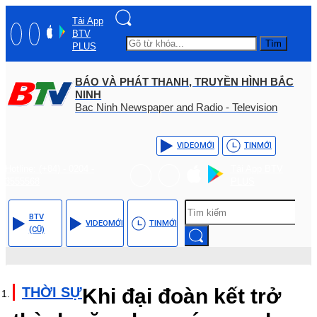
Tải App
BTV
Tìm
PLUS
BÁO VÀ PHÁT THANH, TRUYỀN HÌNH BẮC
NINH
Bac Ninh Newspaper and Radio - Television
VIDEO
MỚI
TIN
MỚI
Hotline: (+84) - 0204 -
Tải App BTV
3555568
PLUS
BTV
VIDEO
MỚI
TIN
MỚI
(CŨ)
THỜI SỰ
Khi đại đoàn kết trở