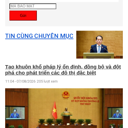
Gửi
TIN CÙNG CHUYÊN MỤC
Tạo khuôn khổ pháp lý ổn định, đồng bộ và đột
phá cho phát triển các đô thị đặc biệt
11:04 - 07/08/2026
205 lượt xem