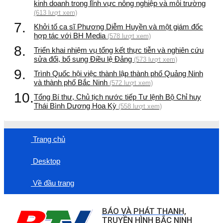
kinh doanh trong lĩnh vực nông nghiệp và môi trường
(613 lượt xem)
7.
Khởi tố ca sĩ Phương Diễm Huyền và một giám đốc
hợp tác với BH Media
(578 lượt xem)
8.
Triển khai nhiệm vụ tổng kết thực tiễn và nghiên cứu
sửa đổi, bổ sung Điều lệ Đảng
(573 lượt xem)
9.
Trình Quốc hội việc thành lập thành phố Quảng Ninh
và thành phố Bắc Ninh
(572 lượt xem)
10.
Tổng Bí thư, Chủ tịch nước tiếp Tư lệnh Bộ Chỉ huy
Thái Bình Dương Hoa Kỳ
(558 lượt xem)
Trang chủ
Desktop
Về đầu trang
BÁO VÀ PHÁT THANH,
TRUYỀN HÌNH BẮC NINH