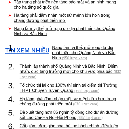
Tập trung phát triển nền tảng bảo mật và an ninh mạng
cho hạ tầng số quốc gia
Hạ tầng phải đảm nhận một sứ mệnh lớn hơn trong
chặng đường phát triển mới
Nâng tầm vị thế, mở rộng dư địa phát triển cho Quảng
Ninh và Bắc Ninh
1.
Nâng tầm vị thế, mở rộng dư địa
TIN XEM NHIỀU
phát triển cho Quảng Ninh và Bắc
Ninh
(950 lượt xem)
2.
Thành lập thành phố Quảng Ninh và Bắc Ninh: Điểm
nhấn, cực tăng trưởng mới cho khu vực phía bắc
(832
lượt xem)
3.
Tổ chức thi lại cho 100% thí sinh tại điểm thi Trường
THPT Chuyên Tuyên Quang
(768 lượt xem)
4.
Hạ tầng phải đảm nhận một sứ mệnh lớn hơn trong
chặng đường phát triển mới
(676 lượt xem)
5.
Đề xuất tăng hơn 86 nghìn tỷ đồng cho dự án đường
sắt Lào Cai-Hà Nội-Hải Phòng
(667 lượt xem)
6.
Cắt giảm, đơn giản hóa thủ tục hành chính, điều kiện