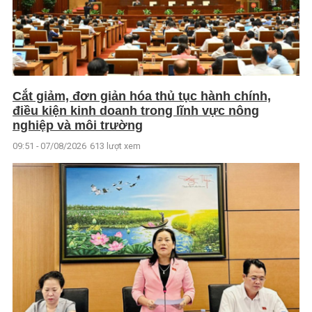
Cắt giảm, đơn giản hóa thủ tục hành chính,
điều kiện kinh doanh trong lĩnh vực nông
nghiệp và môi trường
09:51 - 07/08/2026
613 lượt xem