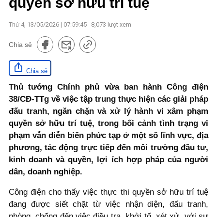
quyền sở hữu trí tuệ
Thứ 4, 13/05/2026 | 07:59:45
8,073
lượt xem
Chia sẻ
Chia sẻ
Thủ tướng Chính phủ vừa ban hành Công điện
38/CĐ-TTg về việc tập trung thực hiện các giải pháp
đấu tranh, ngăn chặn và xử lý hành vi xâm phạm
quyền sở hữu trí tuệ, trong bối cảnh tình trạng vi
phạm vẫn diễn biến phức tạp ở một số lĩnh vực, địa
phương, tác động trực tiếp đến môi trường đầu tư,
kinh doanh và quyền, lợi ích hợp pháp của người
dân, doanh nghiệp.
Công điện cho thấy việc thực thi quyền sở hữu trí tuệ
đang được siết chặt từ việc nhận diện, đấu tranh,
phòng, chống đến việc điều tra, khởi tố, xét xử, với sự