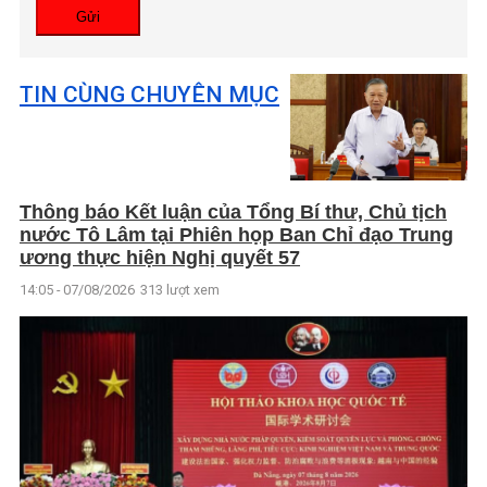
Gửi
TIN CÙNG CHUYÊN MỤC
Thông báo Kết luận của Tổng Bí thư, Chủ tịch
nước Tô Lâm tại Phiên họp Ban Chỉ đạo Trung
ương thực hiện Nghị quyết 57
14:05 - 07/08/2026
313 lượt xem