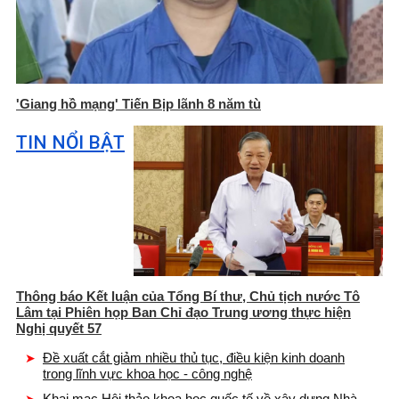
'Giang hồ mạng' Tiến Bịp lãnh 8 năm tù
TIN NỔI BẬT
Thông báo Kết luận của Tổng Bí thư, Chủ tịch nước Tô
Lâm tại Phiên họp Ban Chỉ đạo Trung ương thực hiện
Nghị quyết 57
Đề xuất cắt giảm nhiều thủ tục, điều kiện kinh doanh
trong lĩnh vực khoa học - công nghệ
Khai mạc Hội thảo khoa học quốc tế về xây dựng Nhà