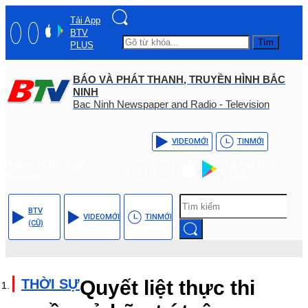
Tải App
BTV
Tìm
PLUS
BÁO VÀ PHÁT THANH, TRUYỀN HÌNH BẮC
NINH
Bac Ninh Newspaper and Radio - Television
VIDEO
MỚI
TIN
MỚI
Hotline: (+84) - 0204 -
Tải App BTV
3555568
PLUS
BTV
VIDEO
MỚI
TIN
MỚI
(CŨ)
THỜI SỰ
Quyết liệt thực thi