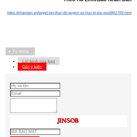
https://nhandan.vn/quyet-liet-thuc-thi-quyen-so-huu-tri-tue-post961769.html
Từ khóa
Lời bình của bạn
Gửi ý kiến