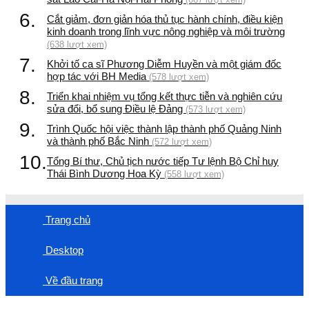
6.
Cắt giảm, đơn giản hóa thủ tục hành chính, điều kiện
kinh doanh trong lĩnh vực nông nghiệp và môi trường
(638 lượt xem)
7.
Khởi tố ca sĩ Phương Diễm Huyền và một giám đốc
hợp tác với BH Media
(578 lượt xem)
8.
Triển khai nhiệm vụ tổng kết thực tiễn và nghiên cứu
sửa đổi, bổ sung Điều lệ Đảng
(573 lượt xem)
9.
Trình Quốc hội việc thành lập thành phố Quảng Ninh
và thành phố Bắc Ninh
(572 lượt xem)
10.
Tổng Bí thư, Chủ tịch nước tiếp Tư lệnh Bộ Chỉ huy
Thái Bình Dương Hoa Kỳ
(558 lượt xem)
Trang chủ
Desktop
Về đầu trang