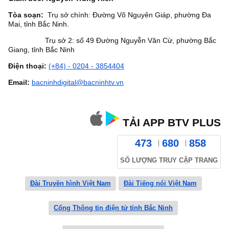
Tòa soạn:
Trụ sở chính: Đường Võ Nguyên Giáp, phường Đa
Mai, tỉnh Bắc Ninh.
Trụ sở 2: số 49 Đường Nguyễn Văn Cừ, phường Bắc
Giang, tỉnh Bắc Ninh
Điện thoại:
(+84) - 0204 - 3854404
Email:
bacninhdigital@bacninhtv.vn
TẢI APP BTV PLUS
473
680
858
SỐ LƯỢNG TRUY CẬP TRANG
Đài Truyền hình Việt Nam
Đài Tiếng nói Việt Nam
Cổng Thông tin điện tử tỉnh Bắc Ninh