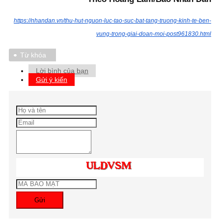
https://nhandan.vn/thu-hut-nguon-luc-tao-suc-bat-tang-truong-kinh-te-ben-
vung-trong-giai-doan-moi-post961830.html
Từ khóa
Lời bình của bạn
Gửi ý kiến
Gửi