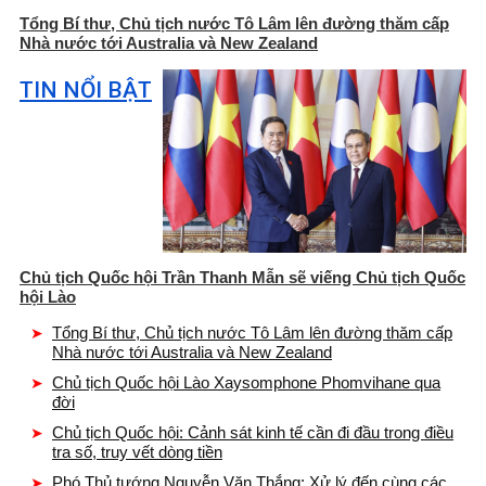
Tổng Bí thư, Chủ tịch nước Tô Lâm lên đường thăm cấp
Nhà nước tới Australia và New Zealand
TIN NỔI BẬT
Chủ tịch Quốc hội Trần Thanh Mẫn sẽ viếng Chủ tịch Quốc
hội Lào
Tổng Bí thư, Chủ tịch nước Tô Lâm lên đường thăm cấp
Nhà nước tới Australia và New Zealand
Chủ tịch Quốc hội Lào Xaysomphone Phomvihane qua
đời
Chủ tịch Quốc hội: Cảnh sát kinh tế cần đi đầu trong điều
tra số, truy vết dòng tiền
Phó Thủ tướng Nguyễn Văn Thắng: Xử lý đến cùng các