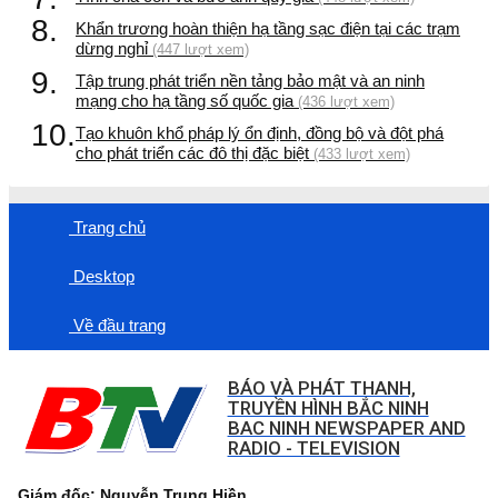
8.
Khẩn trương hoàn thiện hạ tầng sạc điện tại các trạm
dừng nghỉ
(447 lượt xem)
9.
Tập trung phát triển nền tảng bảo mật và an ninh
mạng cho hạ tầng số quốc gia
(436 lượt xem)
10.
Tạo khuôn khổ pháp lý ổn định, đồng bộ và đột phá
cho phát triển các đô thị đặc biệt
(433 lượt xem)
Trang chủ
Desktop
Về đầu trang
BÁO VÀ PHÁT THANH,
TRUYỀN HÌNH BẮC NINH
BAC NINH NEWSPAPER AND
RADIO - TELEVISION
Giám đốc: Nguyễn Trung Hiền