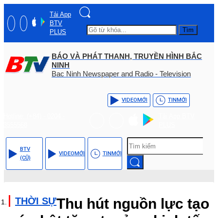
Tải App
BTV
Tìm
PLUS
BÁO VÀ PHÁT THANH, TRUYỀN HÌNH BẮC
NINH
Bac Ninh Newspaper and Radio - Television
VIDEO
MỚI
TIN
MỚI
Hotline: (+84) - 0204 -
Tải App BTV
3555568
PLUS
BTV
VIDEO
MỚI
TIN
MỚI
(CŨ)
THỜI SỰ
Thu hút nguồn lực tạo