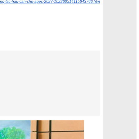
t-cong-tac-hau-can-cho-apec-2027-102260514115643766.htm