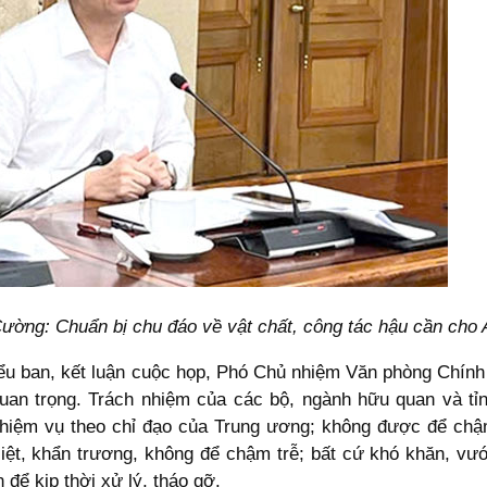
ờng: Chuẩn bị chu đáo về vật chất, công tác hậu cần ch
n Tiểu ban, kết luận cuộc họp, Phó Chủ nhiệm Văn phòng C
uan trọng. Trách nhiệm của các bộ, ngành hữu quan và tỉnh
nhiệm vụ theo chỉ đạo của Trung ương; không được để ch
liệt, khẩn trương, không để chậm trễ; bất cứ khó khăn, vướ
để kịp thời xử lý, tháo gỡ.