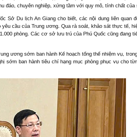
chu đáo, chuyên nghiệp, xứng tầm với quy mô, tính chất của 
đốc Sở Du lịch An Giang cho biết, các nội dung liên quan
heo yêu cầu của Trung ương. Qua rà soát, khảo sát thực tế, h
11.000 phòng. Các cơ sở lưu trú của Phú Quốc cũng đang ti
rung ương sớm ban hành Kế hoạch tổng thể nhiệm vụ, trong
ghị sớm ban hành tiêu chí hạng mục phòng phục vụ cho từ