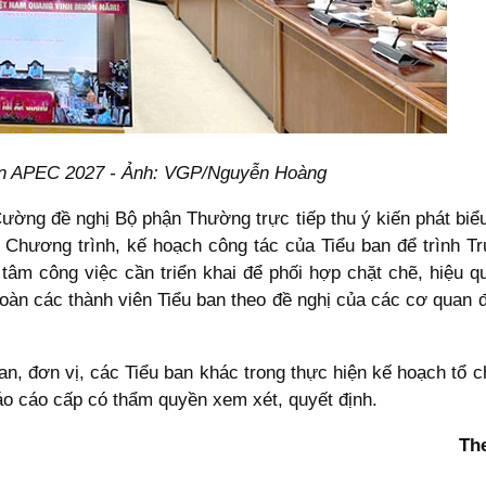
Cần APEC 2027 - Ảnh: VGP/Nguyễn Hoàng
g đề nghị Bộ phận Thường trực tiếp thu ý kiến phát biểu 
 Chương trình, kế hoạch công tác của Tiểu ban để trình T
 tâm công việc cần triển khai để phối hợp chặt chẽ, hiệu 
oàn các thành viên Tiểu ban theo đề nghị của các cơ quan đ
, đơn vị, các Tiểu ban khác trong thực hiện kế hoạch tổ chứ
áo cáo cấp có thẩm quyền xem xét, quyết định.
Th