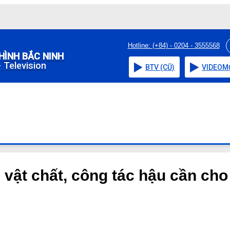
Hotline: (+84) - 0204 - 3555568
HÌNH BẮC NINH
 Television
BTV (CŨ)
VIDEO
M
 vật chất, công tác hậu cần ch