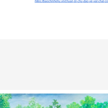
https://baochinhphu.vn/chuan-bi-chu-dao-ve-vat-cha