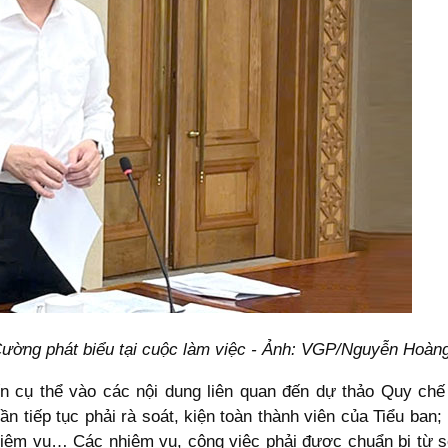
ờng phát biểu tại cuộc làm việc - Ảnh: VGP/Nguyễn Hoàn
ến cụ thể vào các nội dung liên quan đến dự thảo Quy chế
 tiếp tục phải rà soát, kiện toàn thành viên của Tiểu ban; 
nhiệm vụ… Các nhiệm vụ, công việc phải được chuẩn bị từ s