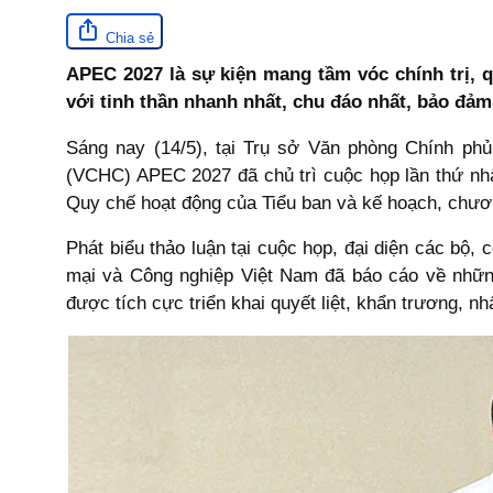
Chia sẻ
APEC 2027 là sự kiện mang tầm vóc chính trị, q
với tinh thần nhanh nhất, chu đáo nhất, bảo đả
Sáng nay (14/5), tại Trụ sở Văn phòng Chính p
(VCHC) APEC 2027 đã chủ trì cuộc họp lần thứ nhất
Quy chế hoạt động của Tiểu ban và kế hoạch, chươn
Phát biểu thảo luận tại cuộc họp, đại diện các b
mại và Công nghiệp Việt Nam đã báo cáo về những
được tích cực triển khai quyết liệt, khẩn trương, n