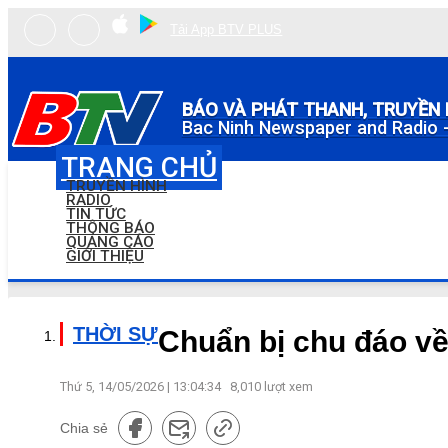
Tải App BTV PLUS
BÁO VÀ PHÁT THANH, TRUYỀN 
Bac Ninh Newspaper and Radio -
TRANG CHỦ
TRUYỀN HÌNH
RADIO
TIN TỨC
THÔNG BÁO
QUẢNG CÁO
GIỚI THIỆU
THỜI SỰ
Chuẩn bị chu đáo về
Thứ 5, 14/05/2026 | 13:04:34
8,010
lượt xem
Chia sẻ