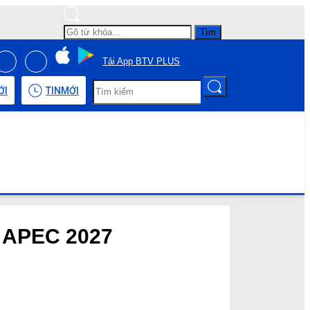
Tìm
Tải App BTV PLUS
ỚI
TIN
MỚI
o APEC 2027