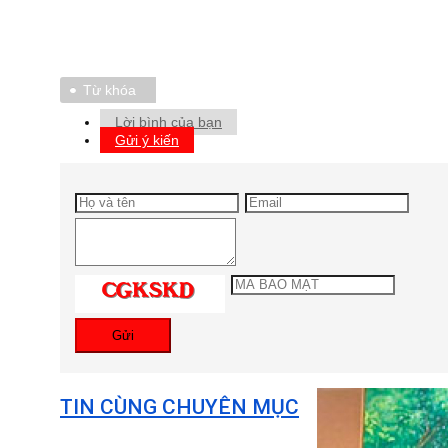
Từ khóa
Lời bình của bạn
Gửi ý kiến
Gửi
TIN CÙNG CHUYÊN MỤC