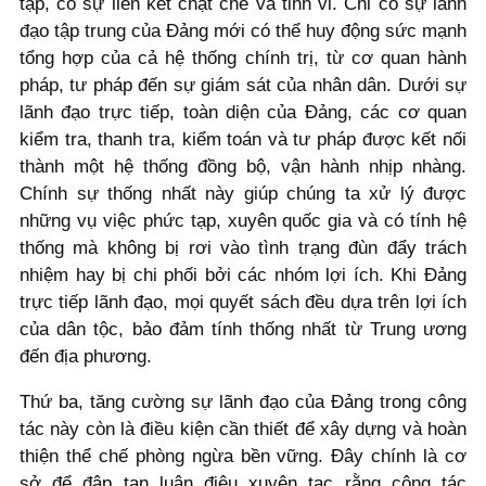
tạp, có sự liên kết chặt chẽ và tinh vi. Chỉ có sự lãnh
đạo tập trung của Đảng mới có thể huy động sức mạnh
tổng hợp của cả hệ thống chính trị, từ cơ quan hành
pháp, tư pháp đến sự giám sát của nhân dân. Dưới sự
lãnh đạo trực tiếp, toàn diện của Đảng, các cơ quan
kiểm tra, thanh tra, kiểm toán và tư pháp được kết nối
thành một hệ thống đồng bộ, vận hành nhịp nhàng.
Chính sự thống nhất này giúp chúng ta xử lý được
những vụ việc phức tạp, xuyên quốc gia và có tính hệ
thống mà không bị rơi vào tình trạng đùn đẩy trách
nhiệm hay bị chi phối bởi các nhóm lợi ích. Khi Đảng
trực tiếp lãnh đạo, mọi quyết sách đều dựa trên lợi ích
của dân tộc, bảo đảm tính thống nhất từ Trung ương
đến địa phương.
Thứ ba, tăng cường sự lãnh đạo của Đảng trong công
tác này còn là điều kiện cần thiết để xây dựng và hoàn
thiện thể chế phòng ngừa bền vững. Đây chính là cơ
sở để đập tan luận điệu xuyên tạc rằng công tác