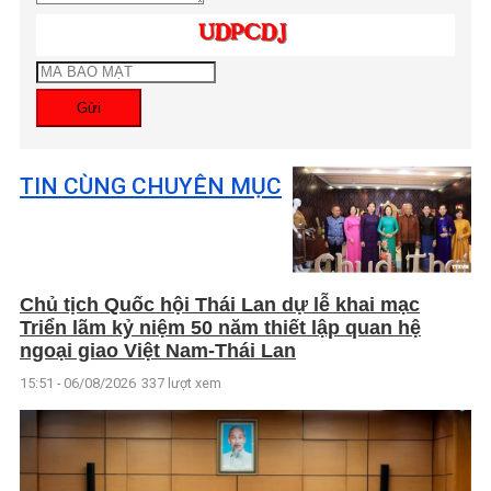
Gửi
TIN CÙNG CHUYÊN MỤC
Chủ tịch Quốc hội Thái Lan dự lễ khai mạc
Triển lãm kỷ niệm 50 năm thiết lập quan hệ
ngoại giao Việt Nam-Thái Lan
15:51 - 06/08/2026
337 lượt xem