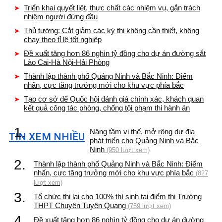
Triển khai quyết liệt, thực chất các nhiệm vụ, gắn trách
nhiệm người đứng đầu
Thủ tướng: Cắt giảm các kỳ thi không cần thiết, không
chạy theo tỉ lệ tốt nghiệp
Đề xuất tăng hơn 86 nghìn tỷ đồng cho dự án đường sắt
Lào Cai-Hà Nội-Hải Phòng
Thành lập thành phố Quảng Ninh và Bắc Ninh: Điểm
nhấn, cực tăng trưởng mới cho khu vực phía bắc
Tạo cơ sở để Quốc hội đánh giá chính xác, khách quan
kết quả công tác phòng, chống tội phạm thi hành án
1.
Nâng tầm vị thế, mở rộng dư địa
TIN XEM NHIỀU
phát triển cho Quảng Ninh và Bắc
Ninh
(950 lượt xem)
2.
Thành lập thành phố Quảng Ninh và Bắc Ninh: Điểm
nhấn, cực tăng trưởng mới cho khu vực phía bắc
(827
lượt xem)
3.
Tổ chức thi lại cho 100% thí sinh tại điểm thi Trường
THPT Chuyên Tuyên Quang
(759 lượt xem)
4.
Đề xuất tăng hơn 86 nghìn tỷ đồng cho dự án đường