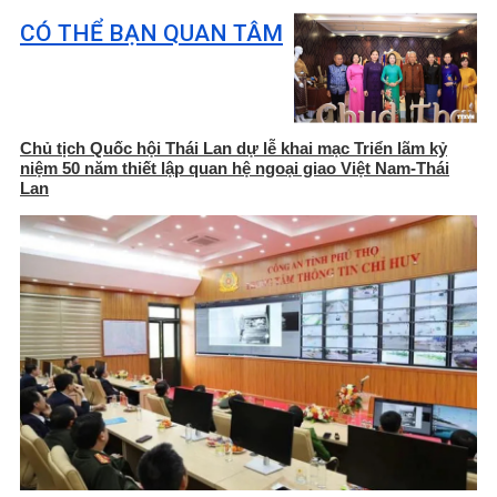
CÓ THỂ BẠN QUAN TÂM
Chủ tịch Quốc hội Thái Lan dự lễ khai mạc Triển lãm kỷ
niệm 50 năm thiết lập quan hệ ngoại giao Việt Nam-Thái
Lan