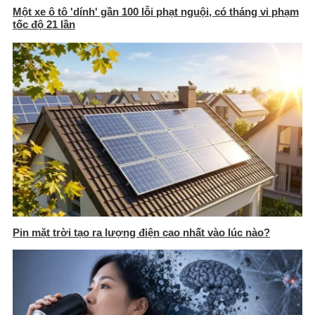
Một xe ô tô 'dính' gần 100 lỗi phạt nguội, có tháng vi phạm
tốc độ 21 lần
Pin mặt trời tạo ra lượng điện cao nhất vào lúc nào?