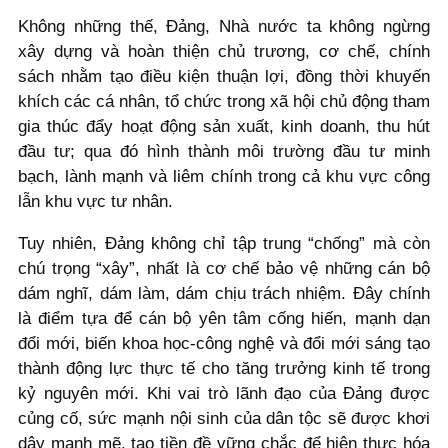
Không những thế, Đảng, Nhà nước ta không ngừng
xây dựng và hoàn thiện chủ trương, cơ chế, chính
sách nhằm tạo điều kiện thuận lợi, đồng thời khuyến
khích các cá nhân, tổ chức trong xã hội chủ động tham
gia thúc đẩy hoạt động sản xuất, kinh doanh, thu hút
đầu tư; qua đó hình thành môi trường đầu tư minh
bạch, lành mạnh và liêm chính trong cả khu vực công
lẫn khu vực tư nhân.
Tuy nhiên, Đảng không chỉ tập trung “chống” mà còn
chú trọng “xây”, nhất là cơ chế bảo vệ những cán bộ
dám nghĩ, dám làm, dám chịu trách nhiệm. Đây chính
là điểm tựa để cán bộ yên tâm cống hiến, mạnh dạn
đổi mới, biến khoa học-công nghệ và đổi mới sáng tạo
thành động lực thực tế cho tăng trưởng kinh tế trong
kỷ nguyên mới. Khi vai trò lãnh đạo của Đảng được
củng cố, sức mạnh nội sinh của dân tộc sẽ được khơi
dậy mạnh mẽ, tạo tiền đề vững chắc để hiện thực hóa