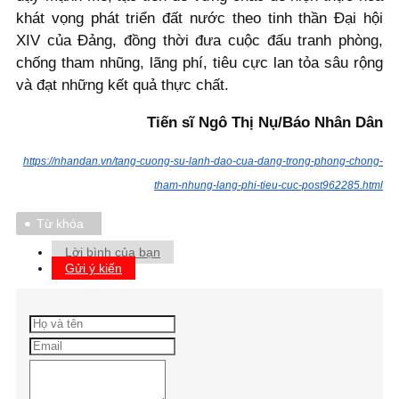
khát vọng phát triển đất nước theo tinh thần Đại hội
XIV của Đảng, đồng thời đưa cuộc đấu tranh phòng,
chống tham nhũng, lãng phí, tiêu cực lan tỏa sâu rộng
và đạt những kết quả thực chất.
Tiến sĩ Ngô Thị Nụ/Báo Nhân Dân
https://nhandan.vn/tang-cuong-su-lanh-dao-cua-dang-trong-phong-chong-
tham-nhung-lang-phi-tieu-cuc-post962285.html
Từ khóa
Lời bình của bạn
Gửi ý kiến