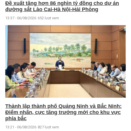
Đề xuất tăng hơn 86 nghìn tỷ đồng cho dự án
đường sắt Lào Cai-Hà Nội-Hải Phòng
13:37 - 06/08/2026
652 lượt xem
Thành lập thành phố Quảng Ninh và Bắc Ninh:
Điểm nhấn, cực tăng trưởng mới cho khu vực
phía bắc
13:21 - 06/08/2026
827 lượt xem