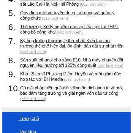
sắt Lào Cai-Hà Nội-Hải Phòng
(652 lượt xem)
5.
Quy định mới về tuyển dụng, sử dụng và quản lý
công chức
(613 lượt xem)
6.
Thủ tướng: Xử lý nghiêm các vụ tiêu cực thi THPT,
công bố công khai
(602 lượt xem)
7.
Kỳ họp không thường lệ thứ nhất: Kiến tạo môi
trường thể chế hiện đại, ổn định, dẫn dắt sự phát triển
(590 lượt xem)
8.
Sản xuất ethanol cho xăng E10: Nhà máy chuyển đổi
nguyên liệu, hướng tới 125% công suất
(587 lượt xem)
9.
Khởi tố ca sĩ Phương Diễm Huyền và một giám đốc
hợp tác với BH Media
(572 lượt xem)
10.
Có giải pháp hiệu quả giữ vững ổn định kinh tế vĩ mô,
bảo đảm tăng trưởng và giải ngân vốn đầu tư công
(569 lượt xem)
Trang chủ
Desktop