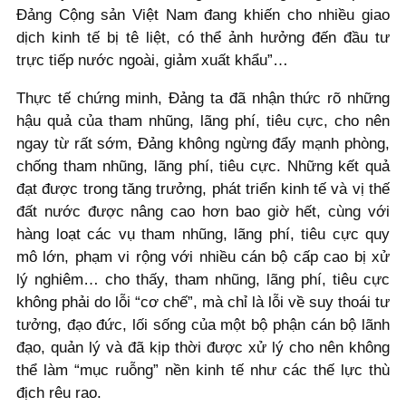
Đảng Cộng sản Việt Nam đang khiến cho nhiều giao
dịch kinh tế bị tê liệt, có thể ảnh hưởng đến đầu tư
trực tiếp nước ngoài, giảm xuất khẩu”…
Thực tế chứng minh, Đảng ta đã nhận thức rõ những
hậu quả của tham nhũng, lãng phí, tiêu cực, cho nên
ngay từ rất sớm, Đảng không ngừng đẩy mạnh phòng,
chống tham nhũng, lãng phí, tiêu cực. Những kết quả
đạt được trong tăng trưởng, phát triển kinh tế và vị thế
đất nước được nâng cao hơn bao giờ hết, cùng với
hàng loạt các vụ tham nhũng, lãng phí, tiêu cực quy
mô lớn, phạm vi rộng với nhiều cán bộ cấp cao bị xử
lý nghiêm… cho thấy, tham nhũng, lãng phí, tiêu cực
không phải do lỗi “cơ chế”, mà chỉ là lỗi về suy thoái tư
tưởng, đạo đức, lối sống của một bộ phận cán bộ lãnh
đạo, quản lý và đã kịp thời được xử lý cho nên không
thể làm “mục ruỗng” nền kinh tế như các thế lực thù
địch rêu rao.