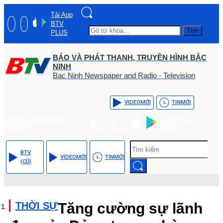
Tải App
BTV
Tìm
PLUS
BÁO VÀ PHÁT THANH, TRUYỀN HÌNH BẮC
NINH
Bac Ninh Newspaper and Radio - Television
VIDEO
MỚI
TIN
MỚI
Hotline: (+84) - 0204 -
Tải App BTV
3555568
PLUS
BTV
VIDEO
MỚI
TIN
MỚI
(CŨ)
THỜI SỰ
Tăng cường sự lãnh