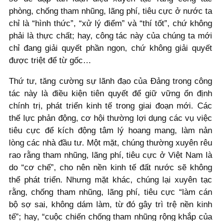
phòng, chống tham nhũng, lãng phí, tiêu cực ở nước ta
chỉ là “hình thức”, “xử lý điểm” và “thí tốt”, chứ không
phải là thực chất; hay, công tác này của chúng ta mới
chỉ đang giải quyết phần ngọn, chứ không giải quyết
được triệt để từ gốc…
Thứ tư, tăng cường sự lãnh đạo của Đảng trong công
tác này là điều kiện tiên quyết để giữ vững ổn định
chính trị, phát triển kinh tế trong giai đoạn mới. Các
thế lực phản động, cơ hội thường lợi dụng các vụ việc
tiêu cực để kích động tâm lý hoang mang, làm nản
lòng các nhà đầu tư. Một mặt, chúng thường xuyên rêu
rao rằng tham nhũng, lãng phí, tiêu cực ở Việt Nam là
do “cơ chế”, cho nên nền kinh tế đất nước sẽ không
thể phát triển. Nhưng mặt khác, chúng lại xuyên tạc
rằng, chống tham nhũng, lãng phí, tiêu cực “làm cán
bộ sợ sai, không dám làm, từ đó gây trì trệ nền kinh
tế”; hay, “cuộc chiến chống tham nhũng rộng khắp của