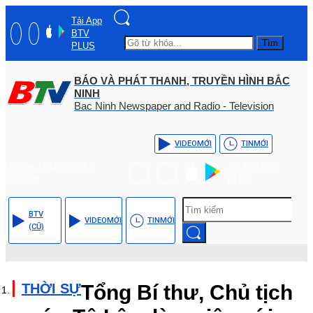
Tải App
BTV
Tìm
PLUS
BÁO VÀ PHÁT THANH, TRUYỀN HÌNH BẮC
NINH
Bac Ninh Newspaper and Radio - Television
VIDEO
MỚI
TIN
MỚI
Hotline: (+84) - 0204 -
Tải App BTV
3555568
PLUS
BTV
VIDEO
MỚI
TIN
MỚI
(CŨ)
THỜI SỰ
Tổng Bí thư, Chủ tịch