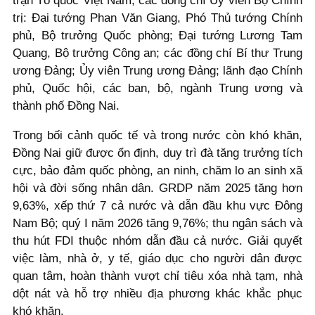
trận Tổ quốc Việt Nam; các đồng chí Ủy viên Bộ Chính
trị: Đại tướng Phan Văn Giang, Phó Thủ tướng Chính
phủ, Bộ trưởng Quốc phòng; Đại tướng Lương Tam
Quang, Bộ trưởng Công an; các đồng chí Bí thư Trung
ương Đảng; Ủy viên Trung ương Đảng; lãnh đạo Chính
phủ, Quốc hội, các ban, bộ, ngành Trung ương và
thành phố Đồng Nai.
Trong bối cảnh quốc tế và trong nước còn khó khăn,
Đồng Nai giữ được ổn định, duy trì đà tăng trưởng tích
cực, bảo đảm quốc phòng, an ninh, chăm lo an sinh xã
hội và đời sống nhân dân. GRDP năm 2025 tăng hơn
9,63%, xếp thứ 7 cả nước và dẫn đầu khu vực Đông
Nam Bộ; quý I năm 2026 tăng 9,76%; thu ngân sách và
thu hút FDI thuộc nhóm dẫn đầu cả nước. Giải quyết
việc làm, nhà ở, y tế, giáo dục cho người dân được
quan tâm, hoàn thành vượt chỉ tiêu xóa nhà tạm, nhà
dột nát và hỗ trợ nhiều địa phương khác khắc phục
khó khăn.