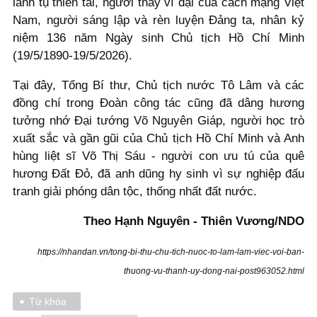
lãnh tụ thiên tài, người thầy vĩ đại của cách mạng Việt
Nam, người sáng lập và rèn luyện Đảng ta, nhân kỷ
niệm 136 năm Ngày sinh Chủ tịch Hồ Chí Minh
(19/5/1890-19/5/2026).
Tại đây, Tổng Bí thư, Chủ tịch nước Tô Lâm và các
đồng chí trong Đoàn công tác cũng đã dâng hương
tưởng nhớ Đại tướng Võ Nguyên Giáp, người học trò
xuất sắc và gần gũi của Chủ tịch Hồ Chí Minh và Anh
hùng liệt sĩ Võ Thị Sáu - người con ưu tú của quê
hương Đất Đỏ, đã anh dũng hy sinh vì sự nghiệp đấu
tranh giải phóng dân tộc, thống nhất đất nước.
Theo Hạnh Nguyên - Thiên Vương/NDO
https://nhandan.vn/tong-bi-thu-chu-tich-nuoc-to-lam-lam-viec-voi-ban-
thuong-vu-thanh-uy-dong-nai-post963052.html
Từ khóa