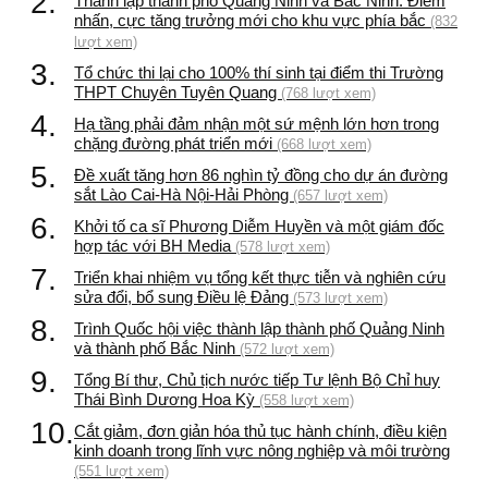
2.
Thành lập thành phố Quảng Ninh và Bắc Ninh: Điểm
nhấn, cực tăng trưởng mới cho khu vực phía bắc
(832
lượt xem)
3.
Tổ chức thi lại cho 100% thí sinh tại điểm thi Trường
THPT Chuyên Tuyên Quang
(768 lượt xem)
4.
Hạ tầng phải đảm nhận một sứ mệnh lớn hơn trong
chặng đường phát triển mới
(668 lượt xem)
5.
Đề xuất tăng hơn 86 nghìn tỷ đồng cho dự án đường
sắt Lào Cai-Hà Nội-Hải Phòng
(657 lượt xem)
6.
Khởi tố ca sĩ Phương Diễm Huyền và một giám đốc
hợp tác với BH Media
(578 lượt xem)
7.
Triển khai nhiệm vụ tổng kết thực tiễn và nghiên cứu
sửa đổi, bổ sung Điều lệ Đảng
(573 lượt xem)
8.
Trình Quốc hội việc thành lập thành phố Quảng Ninh
và thành phố Bắc Ninh
(572 lượt xem)
9.
Tổng Bí thư, Chủ tịch nước tiếp Tư lệnh Bộ Chỉ huy
Thái Bình Dương Hoa Kỳ
(558 lượt xem)
10.
Cắt giảm, đơn giản hóa thủ tục hành chính, điều kiện
kinh doanh trong lĩnh vực nông nghiệp và môi trường
(551 lượt xem)