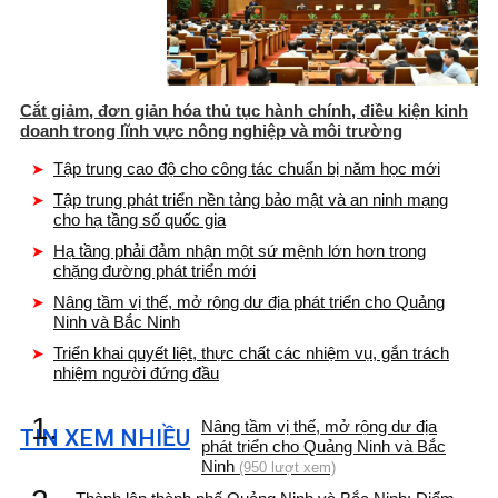
Cắt giảm, đơn giản hóa thủ tục hành chính, điều kiện kinh
doanh trong lĩnh vực nông nghiệp và môi trường
Tập trung cao độ cho công tác chuẩn bị năm học mới
Tập trung phát triển nền tảng bảo mật và an ninh mạng
cho hạ tầng số quốc gia
Hạ tầng phải đảm nhận một sứ mệnh lớn hơn trong
chặng đường phát triển mới
Nâng tầm vị thế, mở rộng dư địa phát triển cho Quảng
Ninh và Bắc Ninh
Triển khai quyết liệt, thực chất các nhiệm vụ, gắn trách
nhiệm người đứng đầu
1.
Nâng tầm vị thế, mở rộng dư địa
TIN XEM NHIỀU
phát triển cho Quảng Ninh và Bắc
Ninh
(950 lượt xem)