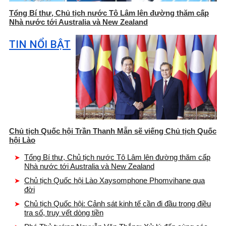
Tổng Bí thư, Chủ tịch nước Tô Lâm lên đường thăm cấp
Nhà nước tới Australia và New Zealand
TIN NỔI BẬT
Chủ tịch Quốc hội Trần Thanh Mẫn sẽ viếng Chủ tịch Quốc
hội Lào
Tổng Bí thư, Chủ tịch nước Tô Lâm lên đường thăm cấp
Nhà nước tới Australia và New Zealand
Chủ tịch Quốc hội Lào Xaysomphone Phomvihane qua
đời
Chủ tịch Quốc hội: Cảnh sát kinh tế cần đi đầu trong điều
tra số, truy vết dòng tiền