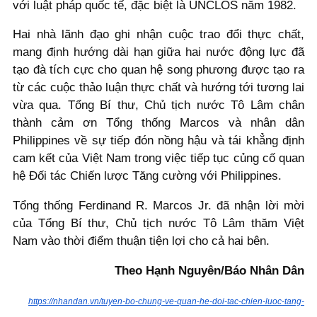
với luật pháp quốc tế, đặc biệt là UNCLOS năm 1982.
Hai nhà lãnh đạo ghi nhận cuộc trao đổi thực chất,
mang định hướng dài hạn giữa hai nước động lực đã
tạo đà tích cực cho quan hệ song phương được tạo ra
từ các cuộc thảo luận thực chất và hướng tới tương lai
vừa qua. Tổng Bí thư, Chủ tịch nước Tô Lâm chân
thành cảm ơn Tổng thống Marcos và nhân dân
Philippines về sự tiếp đón nồng hậu và tái khẳng định
cam kết của Việt Nam trong việc tiếp tục củng cố quan
hệ Đối tác Chiến lược Tăng cường với Philippines.
Tổng thống Ferdinand R. Marcos Jr. đã nhận lời mời
của Tổng Bí thư, Chủ tịch nước Tô Lâm thăm Việt
Nam vào thời điểm thuận tiện lợi cho cả hai bên.
Theo Hạnh Nguyên/Báo Nhân Dân
https://nhandan.vn/tuyen-bo-chung-ve-quan-he-doi-tac-chien-luoc-tang-