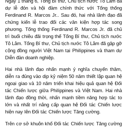
Ngày 1 tháng 6, Tổng Bí thư, Chủ tịch nước Tô Lâm đã
dự lễ đón và hội đàm chính thức với Tổng thống
Ferdinand R. Marcos Jr.. Sau đó, hai nhà lãnh đạo đã
chứng kiến lễ trao đổi các văn kiện hợp tác song
phương. Tổng thống Ferdinand R. Marcos Jr. đã chủ
trì buổi chiêu đãi trọng thể Tổng Bí thư, Chủ tịch nước
Tô Lâm. Tổng Bí thư, Chủ tịch nước Tô Lâm đã gặp gỡ
cộng đồng người Việt Nam tại Philippines và tham dự
Diễn đàn doanh nghiệp.
Hai nhà lãnh đạo nhấn mạnh ý nghĩa chuyến thăm,
diễn ra đúng vào dịp kỷ niệm 50 năm thiết lập quan hệ
ngoại giao và 10 năm triển khai hiệu quả quan hệ Đối
tác Chiến lược giữa Philippines và Việt Nam. Hai nhà
lãnh đạo đồng thời, nhấn mạnh tiềm năng hợp tác to
lớn và nhất trí nâng cấp quan hệ Đối tác Chiến lược
hiện nay lên Đối tác Chiến lược Tăng cường.
Trên cơ sở khuôn khổ Đối tác Chiến lược Tăng cường