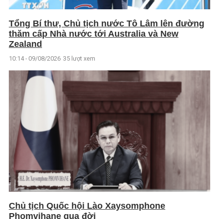
Tổng Bí thư, Chủ tịch nước Tô Lâm lên đường
thăm cấp Nhà nước tới Australia và New
Zealand
10:14 - 09/08/2026
35 lượt xem
Chủ tịch Quốc hội Lào Xaysomphone
Phomvihane qua đời