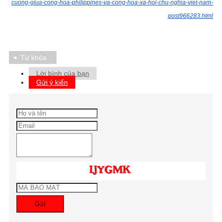
cuong-giua-cong-hoa-philippines-va-cong-hoa-xa-hoi-chu-nghia-viet-nam-
post966283.html
Từ khóa
Lời bình của bạn
Gửi ý kiến
Gửi