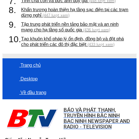
7.
Tình cha con và bức ảnh quý giá
(448 lượt xem)
8.
Khẩn trương hoàn thiện hạ tầng sạc điện tại các trạm
dừng nghỉ
(447 lượt xem)
9.
Tập trung phát triển nền tảng bảo mật và an ninh
mạng cho hạ tầng số quốc gia
(436 lượt xem)
10.
Tạo khuôn khổ pháp lý ổn định, đồng bộ và đột phá
cho phát triển các đô thị đặc biệt
(433 lượt xem)
Trang chủ
Desktop
Về đầu trang
BÁO VÀ PHÁT THANH,
TRUYỀN HÌNH BẮC NINH
BAC NINH NEWSPAPER AND
RADIO - TELEVISION