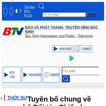
Tải App
BTV
Tìm
PLUS
BÁO VÀ PHÁT THANH, TRUYỀN HÌNH BẮC
NINH
Bac Ninh Newspaper and Radio - Television
VIDEO
MỚI
TIN
MỚI
Hotline: (+84) - 0204 -
Tải App BTV
3555568
PLUS
BTV
VIDEO
MỚI
TIN
MỚI
(CŨ)
THỜI SỰ
Tuyên bố chung về