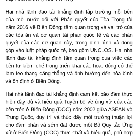
Hai nhà lãnh đạo tái khẳng định lập trường mỗi bên
của mỗi nước đối với Phán quyết của Tòa Trọng tài
năm 2016 về Biển Đông; tầm quan trọng và vai trò của
các tòa án và cơ quan tài phán quốc tế và các phán
quyết của các cơ quan này, trong định hình và đóng
góp vào luật pháp quốc tế, bao gồm UNCLOS. Hai nhà
lãnh đạo tái khẳng định tầm quan trọng của việc các
bên tự kiềm chế trong triển khai các hoạt động có thể
làm leo thang căng thẳng và ảnh hưởng đến hòa bình
và ổn định ở Biển Đông.
Hai nhà lãnh đạo tái khẳng định cam kết bảo đảm thực
hiện đầy đủ và hiệu quả Tuyên bố về ứng xử của các
bên trên ở Biển Đông (DOC) năm 2002 giữa ASEAN và
Trung Quốc, duy trì và thúc đẩy môi trường thuận lợi
cho đàm phán và sớm đạt được một Bộ Quy tắc Ứng
xử ở Biển Đông (COC) thực chất và hiệu quả, phù hợp