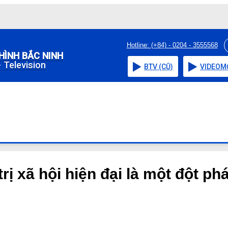
Hotline: (+84) - 0204 - 3555568
HÌNH BẮC NINH
 Television
BTV (CŨ)
VIDEO
M
ị xã hội hiện đại là một đột ph