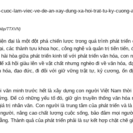
 Điệp/TTXVN)
ện đại là một đột phá chiến lược trong quá trình phát triển
i, các thành tựu khoa học, công nghệ và quản trị tiên tiến, 
hài hòa giữa phát triển kinh tế với phát triển văn hóa, con 
ể xã hội giàu lên về vật chất nhưng nghèo đi về văn hóa, đạ
hóa, đạo đức, đi đôi với giữ vững trật tự, kỷ cương, ổn đ
i văn minh trước hết là xây dựng con người Việt Nam thời 
 ứng. Để có những yếu tố đó, giữ gìn truyền thống văn hóa 
 trị nhân văn. Con người là trung tâm của phát triển và là
n người, nâng cao chất lượng cuộc sống, bảo đảm mọi ngườ
ng. Thành quả của phát triển phải là sự kết hợp chặt chẽ giữ