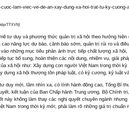
 Điệp/TTXVN)
ẽ tư duy và phương thức quản trị xã hội theo hướng hiện đ
g cao năng lực dự báo, cảnh báo sớm, quản trị rủi ro và điề
g vào những mục tiêu phản ánh trực tiếp chất lượng xã hội,
iếp tục bổ sung, hoàn thiện các nội dung, nhiệm vụ, giải ph
ủa xã hội như: Xây dựng con người Việt Nam trong thời kỳ mớ
ây dựng xã hội thượng tôn pháp luật, có kỷ cương, kỷ luật v
ư duy mới, tầm nhìn xa, có tính hành động cao, Tổng Bí thư,
uyết, kết luận của Ban Chấp hành Trung ương, Bộ Chính trị,
uyết này không làm thay các nghị quyết chuyên ngành nhưng
 Việt Nam trong thời kỳ mới; phải làm rõ những giá trị chuẩ