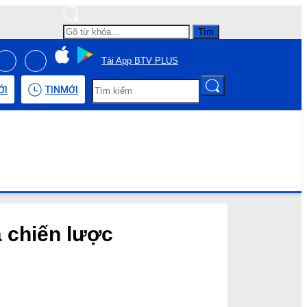
Tìm
Tải App BTV PLUS
ỚI
TIN
MỚI
á chiến lược