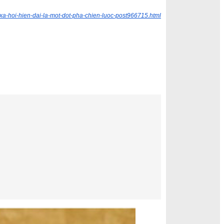
-xa-hoi-hien-dai-la-mot-dot-pha-chien-luoc-post966715.html