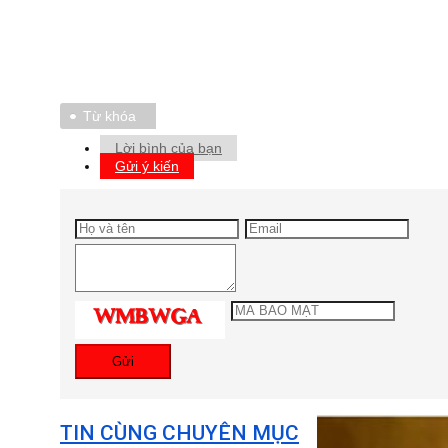
Từ khóa
Lời bình của bạn
Gửi ý kiến
Gửi
TIN CÙNG CHUYÊN MỤC