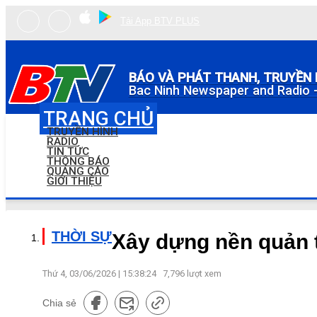
Tải App BTV PLUS
BÁO VÀ PHÁT THANH, TRUYỀN 
Bac Ninh Newspaper and Radio -
TRANG CHỦ
TRUYỀN HÌNH
RADIO
TIN TỨC
THÔNG BÁO
QUẢNG CÁO
GIỚI THIỆU
THỜI SỰ
Xây dựng nền quản tr
Thứ 4, 03/06/2026 | 15:38:24
7,796
lượt xem
Chia sẻ