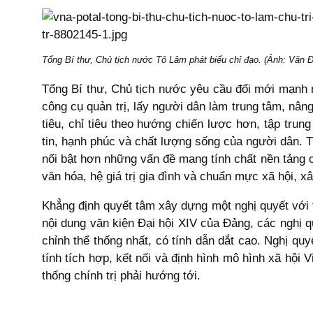
Tổng Bí thư, Chủ tịch nước Tô Lâm phát biểu chỉ đạo. (Ảnh: Văn
Tổng Bí thư, Chủ tịch nước yêu cầu đổi mới mạnh m
công cụ quản trị, lấy người dân làm trung tâm, nân
tiêu, chỉ tiêu theo hướng chiến lược hơn, tập trun
tin, hạnh phúc và chất lượng sống của người dân. T
nổi bật hơn những vấn đề mang tính chất nền tảng c
văn hóa, hệ giá trị gia đình và chuẩn mực xã hội, x
Khẳng định quyết tâm xây dựng một nghị quyết với t
nội dung văn kiện Đại hội XIV của Đảng, các nghị q
chỉnh thể thống nhất, có tính dẫn dắt cao. Nghị q
tính tích hợp, kết nối và định hình mô hình xã hội
thống chính trị phải hướng tới.