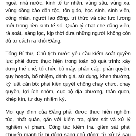
ngoài nhà nước, kinh tế tư nhân, vùng sâu, vùng xa,
vùng đồng bào dân tộc, tôn giáo, học sinh, sinh viên,
công nhân, người lao động, trí thức và các lực lượng
mới trong nền kinh tế số. Quản lý chặt chẽ đảng viên,
rà soát, sàng lọc, kịp thời đưa những người không còn
đủ tư cách ra khỏi Đảng.
Tổng Bí thư, Chủ tịch nước yêu cầu kiểm soát quyền
lực phải được thực hiện trong toàn bộ quá trình: xây
dựng thể chế, tổ chức bộ máy, phân cấp, phân quyền,
quy hoạch, bổ nhiệm, đánh giá, sử dụng, khen thưởng,
kỷ luật cán bộ; phải kiên quyết chống chạy chức, chạy
quyền, lợi ích nhóm, cục bộ địa phương, thân quen,
khép kín, tư duy nhiệm kỳ.
Mọi quy định của Đảng phải được thực hiện nghiêm
túc, nhất quán, gắn với kiểm tra, giám sát và xử lý
nghiêm vi phạm. Công tác kiểm tra, giám sát phải
chuyển mạnh từ bị động sang chủ động; từ xử lý sau