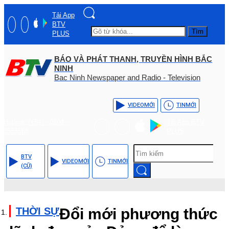
Tải App
BTV
Tìm
PLUS
BÁO VÀ PHÁT THANH, TRUYỀN HÌNH BẮC
NINH
Bac Ninh Newspaper and Radio - Television
VIDEO
MỚI
TIN
MỚI
Hotline: (+84) - 0204 -
Tải App BTV
3555568
PLUS
BTV
VIDEO
MỚI
TIN
MỚI
(CŨ)
THỜI SỰ
Đổi mới phương thức