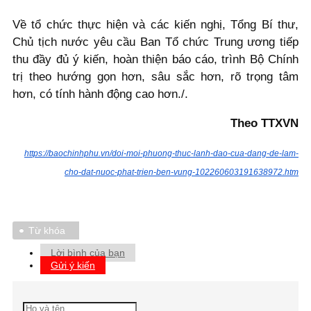
Về tổ chức thực hiện và các kiến nghị, Tổng Bí thư,
Chủ tịch nước yêu cầu Ban Tổ chức Trung ương tiếp
thu đầy đủ ý kiến, hoàn thiện báo cáo, trình Bộ Chính
trị theo hướng gọn hơn, sâu sắc hơn, rõ trọng tâm
hơn, có tính hành động cao hơn./.
Theo TTXVN
https://baochinhphu.vn/doi-moi-phuong-thuc-lanh-dao-cua-dang-de-lam-
cho-dat-nuoc-phat-trien-ben-vung-102260603191638972.htm
Từ khóa
Lời bình của bạn
Gửi ý kiến