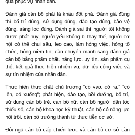
quả phục vụ nhân dân.
Đánh giá cán bộ phải là khâu đột phá. Đánh giá đúng
thì bố trí đúng, sử dụng đúng, đào tạo đúng, bảo vệ
đúng, sàng lọc đúng. Đánh giá sai thì người tốt không
được phát huy, người yếu không bị thay thế, người cơ
hội có thể chui sâu, leo cao, làm hỏng việc, hỏng tổ
chức, hỏng niềm tin; cần chuyển mạnh sang đánh giá
cán bộ bằng phẩm chất, năng lực, uy tín, sản phẩm cụ
thể, kết quả thực hiện nhiệm vụ, dữ liệu công việc và
sự tín nhiệm của nhân dân.
Thực hiện thực chất chủ trương “có vào, có ra,” “có
lên, có xuống”; phát hiện, đào tạo, bồi dưỡng, bố trí,
sử dụng cán bộ trẻ, cán bộ nữ, cán bộ người dân tộc
thiểu số, cán bộ khoa học kỹ thuật, cán bộ có năng lực
nổi trội, cán bộ trưởng thành từ thực tiễn cơ sở.
Đội ngũ cán bộ cấp chiến lược và cán bộ cơ sở cần