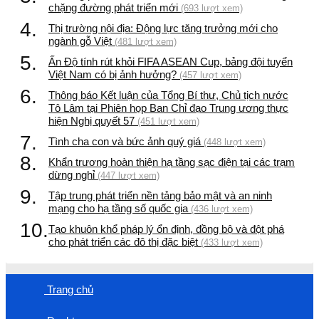
chặng đường phát triển mới
(693 lượt xem)
4.
Thị trường nội địa: Động lực tăng trưởng mới cho
ngành gỗ Việt
(481 lượt xem)
5.
Ấn Độ tính rút khỏi FIFA ASEAN Cup, bảng đội tuyển
Việt Nam có bị ảnh hưởng?
(457 lượt xem)
6.
Thông báo Kết luận của Tổng Bí thư, Chủ tịch nước
Tô Lâm tại Phiên họp Ban Chỉ đạo Trung ương thực
hiện Nghị quyết 57
(451 lượt xem)
7.
Tình cha con và bức ảnh quý giá
(448 lượt xem)
8.
Khẩn trương hoàn thiện hạ tầng sạc điện tại các trạm
dừng nghỉ
(447 lượt xem)
9.
Tập trung phát triển nền tảng bảo mật và an ninh
mạng cho hạ tầng số quốc gia
(436 lượt xem)
10.
Tạo khuôn khổ pháp lý ổn định, đồng bộ và đột phá
cho phát triển các đô thị đặc biệt
(433 lượt xem)
Trang chủ