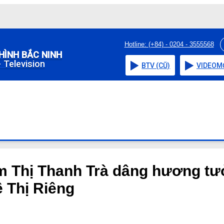
Hotline: (+84) - 0204 - 3555568
HÌNH BẮC NINH
 Television
BTV (CŨ)
VIDEO
M
 Thị Thanh Trà dâng hương tư
ê Thị Riêng