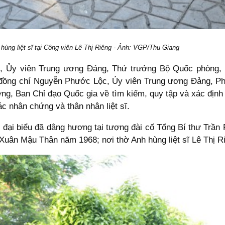
ng liệt sĩ tại Công viên Lê Thị Riêng - Ảnh: VGP/Thu Giang
 Ủy viên Trung ương Đảng, Thứ trưởng Bộ Quốc phòng, 
 sĩ; đồng chí Nguyễn Phước Lộc, Ủy viên Trung ương Đảng, 
, Ban Chỉ đạo Quốc gia về tìm kiếm, quy tập và xác định da
 nhân chứng và thân nhân liệt sĩ.
đại biểu đã dâng hương tại tượng đài cố Tổng Bí thư Trần 
y Xuân Mậu Thân năm 1968; nơi thờ Anh hùng liệt sĩ Lê Thị R