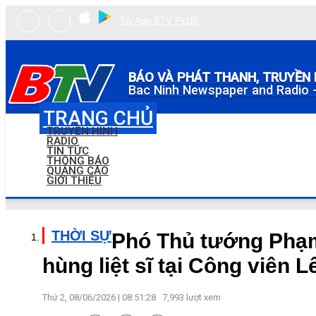
Tải App BTV PLUS
BÁO VÀ PHÁT THANH, TRUYỀN 
Bac Ninh Newspaper and Radio -
TRANG CHỦ
TRUYỀN HÌNH
RADIO
TIN TỨC
THÔNG BÁO
QUẢNG CÁO
GIỚI THIỆU
THỜI SỰ
Phó Thủ tướng Phạm
hùng liệt sĩ tại Công viên L
Thứ 2, 08/06/2026 | 08:51:28
7,993
lượt xem