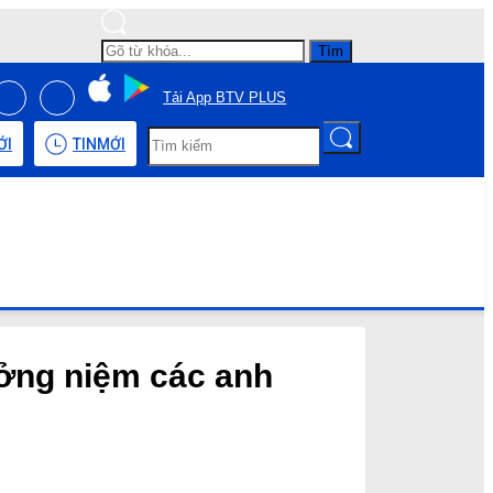
Tìm
Tải App BTV PLUS
ỚI
TIN
MỚI
ởng niệm các anh