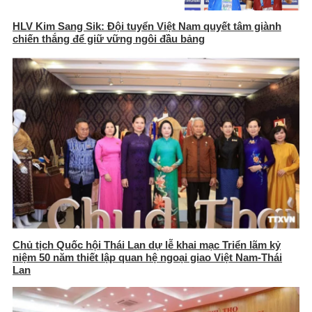
HLV Kim Sang Sik: Đội tuyển Việt Nam quyết tâm giành
chiến thắng để giữ vững ngôi đầu bảng
Chủ tịch Quốc hội Thái Lan dự lễ khai mạc Triển lãm kỷ
niệm 50 năm thiết lập quan hệ ngoại giao Việt Nam-Thái
Lan