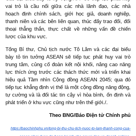
vai trò là cầu nối giữa các nhà lãnh đạo, các nhà
hoạch định chính sách, giới học giả, doanh nghiệp,
thanh niên và các bên liên quan, thúc đẩy trao đổi, đối
thoại thẳng thắn, thực chất về những vấn đề chiến
lược của khu vực.
Tổng Bí thư, Chủ tịch nước Tô Lâm và các đại biểu
bày tỏ tin tưởng ASEAN sẽ tiếp tục phát huy vai trò
trung tâm, củng cố đoàn kết nội khối, nâng cao năng
lực thích ứng trước các thách thức mới và triển khai
hiệu quả Tầm nhìn Cộng đồng ASEAN 2045; qua đó
tiếp tục khẳng định vị thế là một cộng đồng năng động,
tự cường và là đối tác tin cậy vì hòa bình, ổn định và
phát triển ở khu vực cũng như trên thế giới./.
Theo BNG/Báo Điện tử Chính phủ
https://baochinhphu.vn/tong-bi-thu-chu-tich-nuoc-to-lam-thanh-cong-cua-