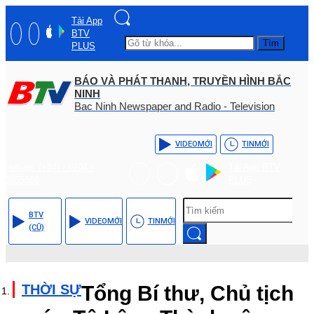
Tải App
BTV
Tìm
PLUS
BÁO VÀ PHÁT THANH, TRUYỀN HÌNH BẮC
NINH
Bac Ninh Newspaper and Radio - Television
VIDEO
MỚI
TIN
MỚI
Hotline: (+84) - 0204 -
Tải App BTV
3555568
PLUS
BTV
VIDEO
MỚI
TIN
MỚI
(CŨ)
THỜI SỰ
Tổng Bí thư, Chủ tịch