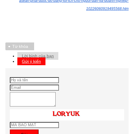
asean-phai-duoc-do-bang-loi-ich-cho-nguoi-dan-va-doanh-nghiep-
10226060919495568.htm
Từ khóa
Lời bình của bạn
Gửi ý kiến