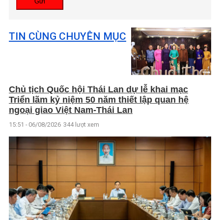
Gửi
TIN CÙNG CHUYÊN MỤC
Chủ tịch Quốc hội Thái Lan dự lễ khai mạc
Triển lãm kỷ niệm 50 năm thiết lập quan hệ
ngoại giao Việt Nam-Thái Lan
15:51 - 06/08/2026
344 lượt xem