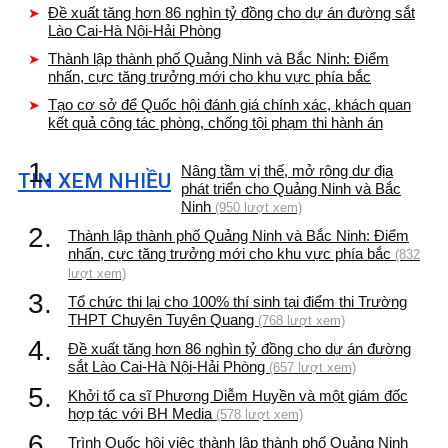
Đề xuất tăng hơn 86 nghìn tỷ đồng cho dự án đường sắt
Lào Cai-Hà Nội-Hải Phòng
Thành lập thành phố Quảng Ninh và Bắc Ninh: Điểm
nhấn, cực tăng trưởng mới cho khu vực phía bắc
Tạo cơ sở để Quốc hội đánh giá chính xác, khách quan
kết quả công tác phòng, chống tội phạm thi hành án
1.
Nâng tầm vị thế, mở rộng dư địa
TIN XEM NHIỀU
phát triển cho Quảng Ninh và Bắc
Ninh
(950 lượt xem)
2.
Thành lập thành phố Quảng Ninh và Bắc Ninh: Điểm
nhấn, cực tăng trưởng mới cho khu vực phía bắc
(832
lượt xem)
3.
Tổ chức thi lại cho 100% thí sinh tại điểm thi Trường
THPT Chuyên Tuyên Quang
(768 lượt xem)
4.
Đề xuất tăng hơn 86 nghìn tỷ đồng cho dự án đường
sắt Lào Cai-Hà Nội-Hải Phòng
(657 lượt xem)
5.
Khởi tố ca sĩ Phương Diễm Huyền và một giám đốc
hợp tác với BH Media
(578 lượt xem)
6.
Trình Quốc hội việc thành lập thành phố Quảng Ninh