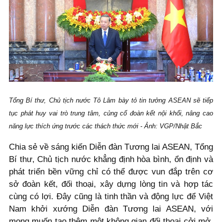
Tổng Bí thư, Chủ tịch nước Tô Lâm bày tỏ tin tưởng ASEAN sẽ tiếp
tục phát huy vai trò trung tâm, củng cố đoàn kết nội khối, nâng cao
năng lực thích ứng trước các thách thức mới - Ảnh: VGP/Nhật Bắc
Chia sẻ về sáng kiến Diễn đàn Tương lai ASEAN, Tổng
Bí thư, Chủ tịch nước khẳng định hòa bình, ổn định và
phát triển bền vững chỉ có thể được vun đắp trên cơ
sở đoàn kết, đối thoại, xây dựng lòng tin và hợp tác
cùng có lợi. Đây cũng là tinh thần và động lực để Việt
Nam khởi xướng Diễn đàn Tương lai ASEAN, với
mong muốn tạo thêm một không gian đối thoại cởi mở,