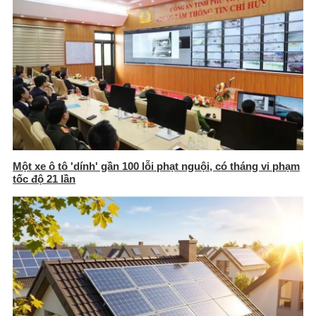
Một xe ô tô 'dính' gần 100 lỗi phạt nguội, có tháng vi phạm
tốc độ 21 lần