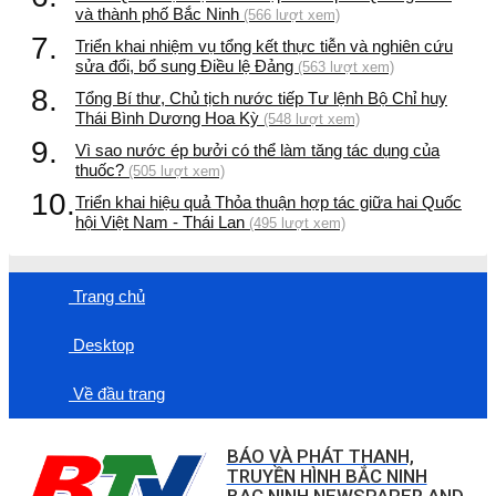
và thành phố Bắc Ninh
(566 lượt xem)
7.
Triển khai nhiệm vụ tổng kết thực tiễn và nghiên cứu
sửa đổi, bổ sung Điều lệ Đảng
(563 lượt xem)
8.
Tổng Bí thư, Chủ tịch nước tiếp Tư lệnh Bộ Chỉ huy
Thái Bình Dương Hoa Kỳ
(548 lượt xem)
9.
Vì sao nước ép bưởi có thể làm tăng tác dụng của
thuốc?
(505 lượt xem)
10.
Triển khai hiệu quả Thỏa thuận hợp tác giữa hai Quốc
hội Việt Nam - Thái Lan
(495 lượt xem)
Trang chủ
Desktop
Về đầu trang
BÁO VÀ PHÁT THANH,
TRUYỀN HÌNH BẮC NINH
BAC NINH NEWSPAPER AND