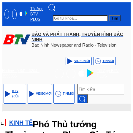
Tải App
BTV
Tìm
PLUS
BÁO VÀ PHÁT THANH, TRUYỀN HÌNH BẮC
NINH
Bac Ninh Newspaper and Radio - Television
VIDEO
MỚI
TIN
MỚI
Hotline: (+84) - 0204 -
Tải App BTV
3555568
PLUS
BTV
VIDEO
MỚI
TIN
MỚI
(CŨ)
KINH TẾ
Phó Thủ tướng