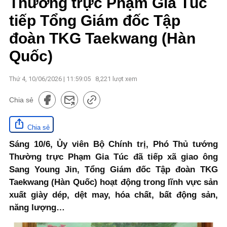
Thường trực Phạm Gia Túc
tiếp Tổng Giám đốc Tập
đoàn TKG Taekwang (Hàn
Quốc)
Thứ 4, 10/06/2026 | 11:59:05
8,221
lượt xem
Chia sẻ
Chia sẻ
Sáng 10/6, Ủy viên Bộ Chính trị, Phó Thủ tướng
Thường trực Phạm Gia Túc đã tiếp xã giao ông
Sang Young Jin, Tổng Giám đốc Tập đoàn TKG
Taekwang (Hàn Quốc) hoạt động trong lĩnh vực sản
xuất giày dép, dệt may, hóa chất, bất động sản,
năng lượng…