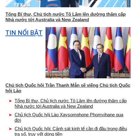
Tổng Bí thư, Chủ tịch nước Tô Lâm lên đường thăm cấp
Nhà nước tới Australia và New Zealand
TIN NỔI BẬT
Chủ tịch Quốc hội Trần Thanh Mẫn sẽ viếng Chủ tịch Quốc
hội Lào
Tổng Bí thư, Chủ tịch nước Tô Lâm lên đường thăm cấp
Nhà nước tới Australia và New Zealand
Chủ tịch Quốc hội Lào Xaysomphone Phomvihane qua
đời
Chủ tịch Quốc hội: Cảnh sát kinh tế cần đi đầu trong điều
tra số, truy vết dòng tiền