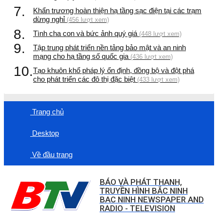
7.
Khẩn trương hoàn thiện hạ tầng sạc điện tại các trạm
dừng nghỉ
(456 lượt xem)
8.
Tình cha con và bức ảnh quý giá
(448 lượt xem)
9.
Tập trung phát triển nền tảng bảo mật và an ninh
mạng cho hạ tầng số quốc gia
(436 lượt xem)
10.
Tạo khuôn khổ pháp lý ổn định, đồng bộ và đột phá
cho phát triển các đô thị đặc biệt
(433 lượt xem)
Trang chủ
Desktop
Về đầu trang
BÁO VÀ PHÁT THANH,
TRUYỀN HÌNH BẮC NINH
BAC NINH NEWSPAPER AND
RADIO - TELEVISION