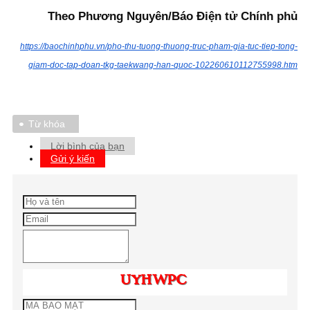
Theo Phương Nguyên/Báo Điện tử Chính phủ
https://baochinhphu.vn/pho-thu-tuong-thuong-truc-pham-gia-tuc-tiep-tong-
giam-doc-tap-doan-tkg-taekwang-han-quoc-102260610112755998.htm
Từ khóa
Lời bình của bạn
Gửi ý kiến