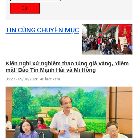
Gửi
TIN CÙNG CHUYÊN MỤC
Kiến nghị xử nghiêm thao túng giá vàng, 'điểm
mặt' Bảo Tín Mạnh Hải và Mi Hồng
06:27 - 09/08/2026
40 lượt xem