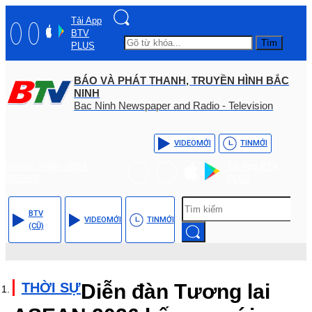
Tải App
BTV
Tìm
PLUS
BÁO VÀ PHÁT THANH, TRUYỀN HÌNH BẮC
NINH
Bac Ninh Newspaper and Radio - Television
VIDEO
MỚI
TIN
MỚI
Hotline: (+84) - 0204 -
Tải App BTV
3555568
PLUS
BTV
VIDEO
MỚI
TIN
MỚI
(CŨ)
THỜI SỰ
Diễn đàn Tương lai