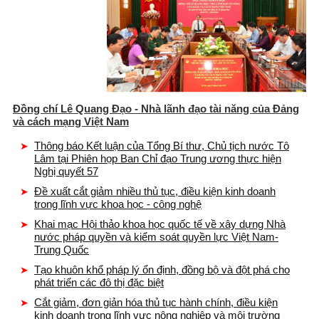
Đồng chí Lê Quang Đạo - Nhà lãnh đạo tài năng của Đảng
và cách mạng Việt Nam
Thông báo Kết luận của Tổng Bí thư, Chủ tịch nước Tô
Lâm tại Phiên họp Ban Chỉ đạo Trung ương thực hiện
Nghị quyết 57
Đề xuất cắt giảm nhiều thủ tục, điều kiện kinh doanh
trong lĩnh vực khoa học - công nghệ
Khai mạc Hội thảo khoa học quốc tế về xây dựng Nhà
nước pháp quyền và kiểm soát quyền lực Việt Nam-
Trung Quốc
Tạo khuôn khổ pháp lý ổn định, đồng bộ và đột phá cho
phát triển các đô thị đặc biệt
Cắt giảm, đơn giản hóa thủ tục hành chính, điều kiện
kinh doanh trong lĩnh vực nông nghiệp và môi trường