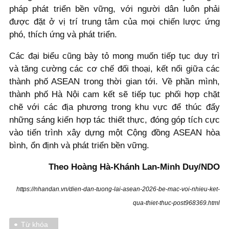
pháp phát triển bền vững, với người dân luôn phải
được đặt ở vị trí trung tâm của mọi chiến lược ứng
phó, thích ứng và phát triển.
Các đại biểu cũng bày tỏ mong muốn tiếp tục duy trì
và tăng cường các cơ chế đối thoại, kết nối giữa các
thành phố ASEAN trong thời gian tới. Về phần mình,
thành phố Hà Nội cam kết sẽ tiếp tục phối hợp chặt
chẽ với các địa phương trong khu vực để thúc đẩy
những sáng kiến hợp tác thiết thực, đóng góp tích cực
vào tiến trình xây dựng một Cộng đồng ASEAN hòa
bình, ổn định và phát triển bền vững.
Theo Hoàng Hà-Khánh Lan-Minh Duy/NDO
https://nhandan.vn/dien-dan-tuong-lai-asean-2026-be-mac-voi-nhieu-ket-
qua-thiet-thuc-post968369.html
Từ khóa