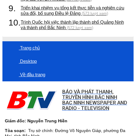
9.
Triển khai nhiệm vụ tổng kết thực tiễn và nghiên cứu
sửa đổi, bổ sung Điều lệ Đảng
(573 lượt xem)
10.
Trình Quốc hội việc thành lập thành phố Quảng Ninh
và thành phố Bắc Ninh
(572 lượt xem)
Trang chủ
Desktop
Về đầu trang
BÁO VÀ PHÁT THANH,
TRUYỀN HÌNH BẮC NINH
BAC NINH NEWSPAPER AND
RADIO - TELEVISION
Giám đốc: Nguyễn Trung Hiền
Tòa soạn:
Trụ sở chính: Đường Võ Nguyên Giáp, phường Đa
Mai, tỉnh Bắc Ninh.