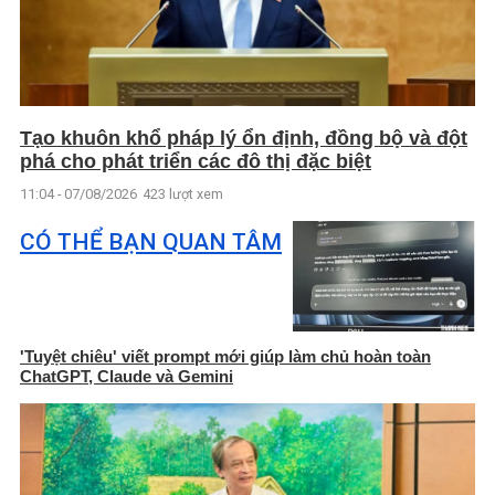
Tạo khuôn khổ pháp lý ổn định, đồng bộ và đột
phá cho phát triển các đô thị đặc biệt
11:04 - 07/08/2026
423 lượt xem
CÓ THỂ BẠN QUAN TÂM
'Tuyệt chiêu' viết prompt mới giúp làm chủ hoàn toàn
ChatGPT, Claude và Gemini