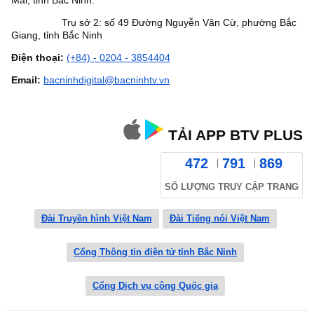
Trụ sở 2: số 49 Đường Nguyễn Văn Cừ, phường Bắc
Giang, tỉnh Bắc Ninh
Điện thoại:
(+84) - 0204 - 3854404
Email:
bacninhdigital@bacninhtv.vn
TẢI APP BTV PLUS
472
791
869
SỐ LƯỢNG TRUY CẬP TRANG
Đài Truyền hình Việt Nam
Đài Tiếng nói Việt Nam
Cổng Thông tin điện tử tỉnh Bắc Ninh
Cổng Dịch vụ công Quốc gia