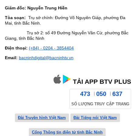
Giám đốc: Nguyễn Trung Hiền
Tòa soạn:
Trụ sở chính: Đường Võ Nguyên Giáp, phường Đa
Mai, tỉnh Bắc Ninh.
Trụ sở 2: số 49 Đường Nguyễn Văn Cừ, phường Bắc
Giang, tỉnh Bắc Ninh
Điện thoại:
(+84) - 0204 - 3854404
Email:
bacninhdigital@bacninhtv.vn
TẢI APP BTV PLUS
473
050
637
SỐ LƯỢNG TRUY CẬP TRANG
Đài Truyền hình Việt Nam
Đài Tiếng nói Việt Nam
Cổng Thông tin điện tử tỉnh Bắc Ninh