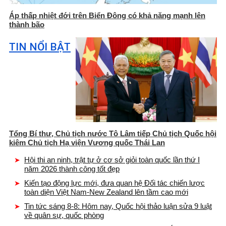
Áp thấp nhiệt đới trên Biển Đông có khả năng mạnh lên
thành bão
TIN NỔI BẬT
Tổng Bí thư, Chủ tịch nước Tô Lâm tiếp Chủ tịch Quốc hội
kiêm Chủ tịch Hạ viện Vương quốc Thái Lan
Hội thi an ninh, trật tự ở cơ sở giỏi toàn quốc lần thứ I
năm 2026 thành công tốt đẹp
Kiến tạo động lực mới, đưa quan hệ Đối tác chiến lược
toàn diện Việt Nam-New Zealand lên tầm cao mới
Tin tức sáng 8-8: Hôm nay, Quốc hội thảo luận sửa 9 luật
về quân sự, quốc phòng