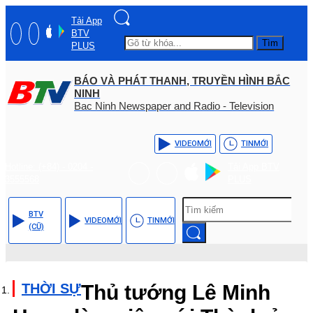
Tải App
BTV
Tìm
PLUS
BÁO VÀ PHÁT THANH, TRUYỀN HÌNH BẮC
NINH
Bac Ninh Newspaper and Radio - Television
VIDEO
MỚI
TIN
MỚI
Hotline: (+84) - 0204 -
Tải App BTV
3555568
PLUS
BTV
VIDEO
MỚI
TIN
MỚI
(CŨ)
THỜI SỰ
Thủ tướng Lê Minh