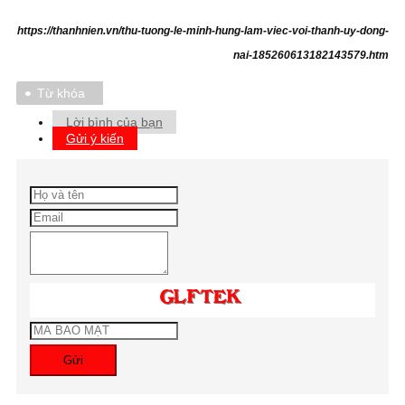
https://thanhnien.vn/thu-tuong-le-minh-hung-lam-viec-voi-thanh-uy-dong-
nai-185260613182143579.htm
Từ khóa
Lời bình của bạn
Gửi ý kiến
Gửi