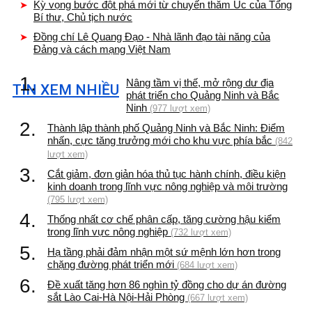
Kỳ vọng bước đột phá mới từ chuyến thăm Úc của Tổng
Bí thư, Chủ tịch nước
Đồng chí Lê Quang Đạo - Nhà lãnh đạo tài năng của
Đảng và cách mạng Việt Nam
1.
Nâng tầm vị thế, mở rộng dư địa
TIN XEM NHIỀU
phát triển cho Quảng Ninh và Bắc
Ninh
(977 lượt xem)
2.
Thành lập thành phố Quảng Ninh và Bắc Ninh: Điểm
nhấn, cực tăng trưởng mới cho khu vực phía bắc
(842
lượt xem)
3.
Cắt giảm, đơn giản hóa thủ tục hành chính, điều kiện
kinh doanh trong lĩnh vực nông nghiệp và môi trường
(795 lượt xem)
4.
Thống nhất cơ chế phân cấp, tăng cường hậu kiểm
trong lĩnh vực nông nghiệp
(732 lượt xem)
5.
Hạ tầng phải đảm nhận một sứ mệnh lớn hơn trong
chặng đường phát triển mới
(684 lượt xem)
6.
Đề xuất tăng hơn 86 nghìn tỷ đồng cho dự án đường
sắt Lào Cai-Hà Nội-Hải Phòng
(667 lượt xem)