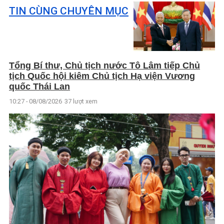
TIN CÙNG CHUYÊN MỤC
Tổng Bí thư, Chủ tịch nước Tô Lâm tiếp Chủ
tịch Quốc hội kiêm Chủ tịch Hạ viện Vương
quốc Thái Lan
10:27 - 08/08/2026
37 lượt xem