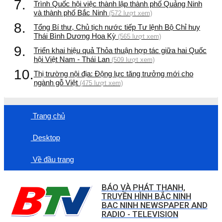
7.
Trình Quốc hội việc thành lập thành phố Quảng Ninh
và thành phố Bắc Ninh
(572 lượt xem)
8.
Tổng Bí thư, Chủ tịch nước tiếp Tư lệnh Bộ Chỉ huy
Thái Bình Dương Hoa Kỳ
(565 lượt xem)
9.
Triển khai hiệu quả Thỏa thuận hợp tác giữa hai Quốc
hội Việt Nam - Thái Lan
(509 lượt xem)
10.
Thị trường nội địa: Động lực tăng trưởng mới cho
ngành gỗ Việt
(475 lượt xem)
Trang chủ
Desktop
Về đầu trang
BÁO VÀ PHÁT THANH,
TRUYỀN HÌNH BẮC NINH
BAC NINH NEWSPAPER AND
RADIO - TELEVISION