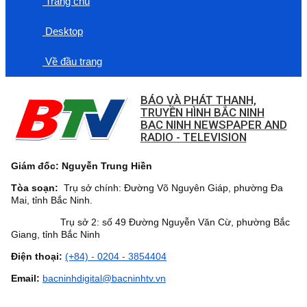
Trang chủ
Desktop
Về đầu trang
BÁO VÀ PHÁT THANH,
TRUYỀN HÌNH BẮC NINH
BAC NINH NEWSPAPER AND
RADIO - TELEVISION
Giám đốc: Nguyễn Trung Hiền
Tòa soạn:
Trụ sở chính: Đường Võ Nguyên Giáp, phường Đa
Mai, tỉnh Bắc Ninh.
Trụ sở 2: số 49 Đường Nguyễn Văn Cừ, phường Bắc
Giang, tỉnh Bắc Ninh
Điện thoại:
(+84) - 0204 - 3854404
Email:
bacninhdigital@bacninhtv.vn