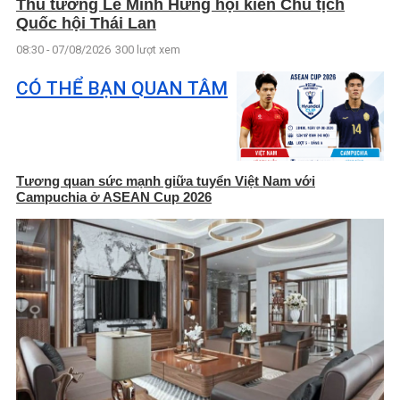
Thủ tướng Lê Minh Hưng hội kiến Chủ tịch
Quốc hội Thái Lan
08:30 - 07/08/2026
300 lượt xem
CÓ THỂ BẠN QUAN TÂM
Tương quan sức mạnh giữa tuyển Việt Nam với
Campuchia ở ASEAN Cup 2026