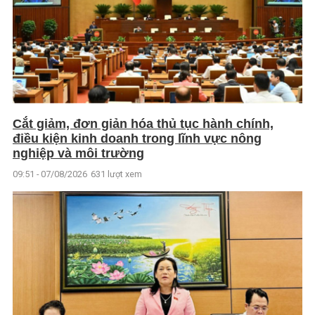
Cắt giảm, đơn giản hóa thủ tục hành chính,
điều kiện kinh doanh trong lĩnh vực nông
nghiệp và môi trường
09:51 - 07/08/2026
631 lượt xem