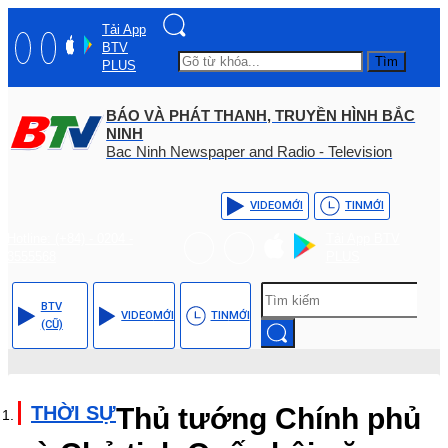
Tải App
BTV
Tìm
PLUS
BÁO VÀ PHÁT THANH, TRUYỀN HÌNH BẮC
NINH
Bac Ninh Newspaper and Radio - Television
VIDEO
MỚI
TIN
MỚI
Hotline: (+84) - 0204 -
Tải App BTV
3555568
PLUS
BTV
VIDEO
MỚI
TIN
MỚI
(CŨ)
THỜI SỰ
Thủ tướng Chính phủ