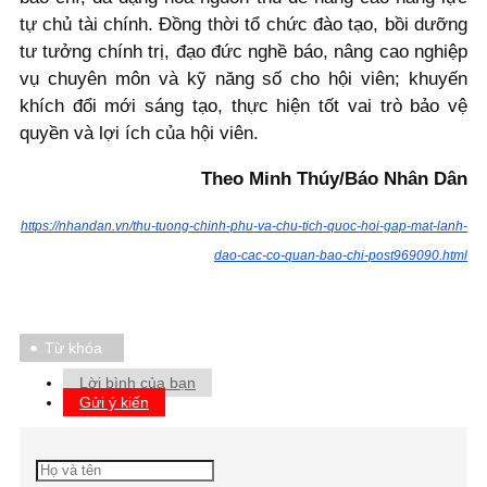
tự chủ tài chính. Đồng thời tổ chức đào tạo, bồi dưỡng
tư tưởng chính trị, đạo đức nghề báo, nâng cao nghiệp
vụ chuyên môn và kỹ năng số cho hội viên; khuyến
khích đổi mới sáng tạo, thực hiện tốt vai trò bảo vệ
quyền và lợi ích của hội viên.
Theo Minh Thúy/Báo Nhân Dân
https://nhandan.vn/thu-tuong-chinh-phu-va-chu-tich-quoc-hoi-gap-mat-lanh-
dao-cac-co-quan-bao-chi-post969090.html
Từ khóa
Lời bình của bạn
Gửi ý kiến