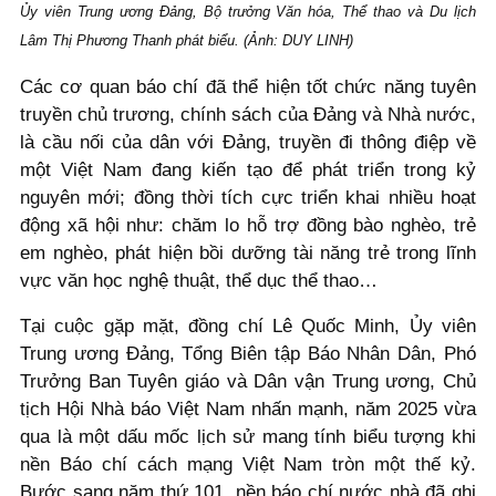
Ủy viên Trung ương Đảng, Bộ trưởng Văn hóa, Thể thao và Du lịch
Lâm Thị Phương Thanh phát biểu. (Ảnh: DUY LINH)
Các cơ quan báo chí đã thể hiện tốt chức năng tuyên
truyền chủ trương, chính sách của Đảng và Nhà nước,
là cầu nối của dân với Đảng, truyền đi thông điệp về
một Việt Nam đang kiến tạo để phát triển trong kỷ
nguyên mới; đồng thời tích cực triển khai nhiều hoạt
động xã hội như: chăm lo hỗ trợ đồng bào nghèo, trẻ
em nghèo, phát hiện bồi dưỡng tài năng trẻ trong lĩnh
vực văn học nghệ thuật, thể dục thể thao…
Tại cuộc gặp mặt, đồng chí Lê Quốc Minh, Ủy viên
Trung ương Đảng, Tổng Biên tập Báo Nhân Dân, Phó
Trưởng Ban Tuyên giáo và Dân vận Trung ương, Chủ
tịch Hội Nhà báo Việt Nam nhấn mạnh, năm 2025 vừa
qua là một dấu mốc lịch sử mang tính biểu tượng khi
nền Báo chí cách mạng Việt Nam tròn một thế kỷ.
Bước sang năm thứ 101, nền báo chí nước nhà đã ghi