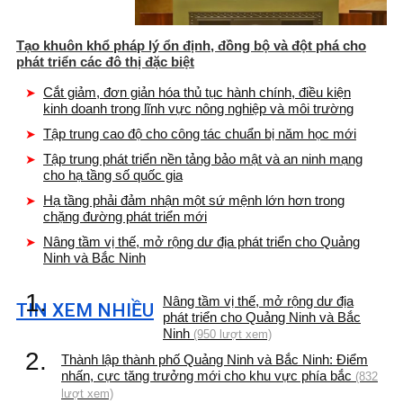
Tạo khuôn khổ pháp lý ổn định, đồng bộ và đột phá cho
phát triển các đô thị đặc biệt
Cắt giảm, đơn giản hóa thủ tục hành chính, điều kiện
kinh doanh trong lĩnh vực nông nghiệp và môi trường
Tập trung cao độ cho công tác chuẩn bị năm học mới
Tập trung phát triển nền tảng bảo mật và an ninh mạng
cho hạ tầng số quốc gia
Hạ tầng phải đảm nhận một sứ mệnh lớn hơn trong
chặng đường phát triển mới
Nâng tầm vị thế, mở rộng dư địa phát triển cho Quảng
Ninh và Bắc Ninh
1.
Nâng tầm vị thế, mở rộng dư địa
TIN XEM NHIỀU
phát triển cho Quảng Ninh và Bắc
Ninh
(950 lượt xem)
2.
Thành lập thành phố Quảng Ninh và Bắc Ninh: Điểm
nhấn, cực tăng trưởng mới cho khu vực phía bắc
(832
lượt xem)