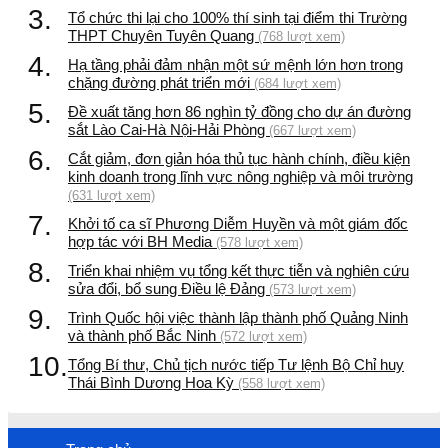
3.
Tổ chức thi lại cho 100% thí sinh tại điểm thi Trường
THPT Chuyên Tuyên Quang
(768 lượt xem)
4.
Hạ tầng phải đảm nhận một sứ mệnh lớn hơn trong
chặng đường phát triển mới
(684 lượt xem)
5.
Đề xuất tăng hơn 86 nghìn tỷ đồng cho dự án đường
sắt Lào Cai-Hà Nội-Hải Phòng
(667 lượt xem)
6.
Cắt giảm, đơn giản hóa thủ tục hành chính, điều kiện
kinh doanh trong lĩnh vực nông nghiệp và môi trường
(631 lượt xem)
7.
Khởi tố ca sĩ Phương Diễm Huyền và một giám đốc
hợp tác với BH Media
(578 lượt xem)
8.
Triển khai nhiệm vụ tổng kết thực tiễn và nghiên cứu
sửa đổi, bổ sung Điều lệ Đảng
(573 lượt xem)
9.
Trình Quốc hội việc thành lập thành phố Quảng Ninh
và thành phố Bắc Ninh
(572 lượt xem)
10.
Tổng Bí thư, Chủ tịch nước tiếp Tư lệnh Bộ Chỉ huy
Thái Bình Dương Hoa Kỳ
(558 lượt xem)