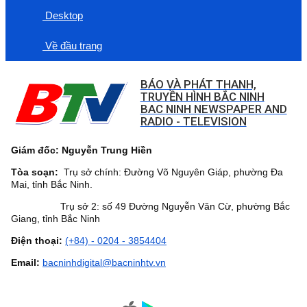
Desktop
Về đầu trang
BÁO VÀ PHÁT THANH,
TRUYỀN HÌNH BẮC NINH
BAC NINH NEWSPAPER AND
RADIO - TELEVISION
Giám đốc: Nguyễn Trung Hiền
Tòa soạn:
Trụ sở chính: Đường Võ Nguyên Giáp, phường Đa
Mai, tỉnh Bắc Ninh.
Trụ sở 2: số 49 Đường Nguyễn Văn Cừ, phường Bắc
Giang, tỉnh Bắc Ninh
Điện thoại:
(+84) - 0204 - 3854404
Email:
bacninhdigital@bacninhtv.vn