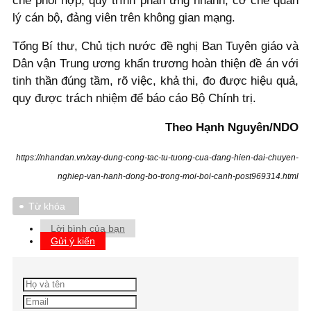
chế phối hợp, quy trình phản ứng nhanh, cơ chế quản
lý cán bộ, đảng viên trên không gian mạng.
Tổng Bí thư, Chủ tịch nước đề nghị Ban Tuyên giáo và
Dân vận Trung ương khẩn trương hoàn thiện đề án với
tinh thần đúng tầm, rõ việc, khả thi, đo được hiệu quả,
quy được trách nhiệm để báo cáo Bộ Chính trị.
Theo Hạnh Nguyên/NDO
https://nhandan.vn/xay-dung-cong-tac-tu-tuong-cua-dang-hien-dai-chuyen-
nghiep-van-hanh-dong-bo-trong-moi-boi-canh-post969314.html
Từ khóa
Lời bình của bạn
Gửi ý kiến