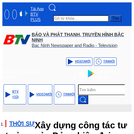
Tải App
BTV
Tìm
PLUS
BÁO VÀ PHÁT THANH, TRUYỀN HÌNH BẮC
NINH
Bac Ninh Newspaper and Radio - Television
VIDEO
MỚI
TIN
MỚI
Hotline: (+84) - 0204 -
Tải App BTV
3555568
PLUS
BTV
VIDEO
MỚI
TIN
MỚI
(CŨ)
THỜI SỰ
Xây dựng công tác tư