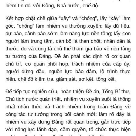
niềm tin đối với Đảng, Nhà nước, chế độ.
Kết hợp chặt chẽ giữa “xây” và “chống”, lấy “xây” làm
gốc, “chống” làm nhiệm vụ thường xuyên; lấy dữ liệu,
dự báo, cảnh báo sớm làm năng lực nền tảng; lấy con
người làm trung tâm, cán bộ là then chốt, nhân dân là
thước đo và cũng là chủ thể tham gia bảo vệ nền tảng
tư tưởng của Đảng. Đề án phải xác định rõ cơ quan
chủ trì, cơ quan phối hợp, trách nhiệm của cấp ủy,
người đứng đầu, nguồn lực bảo đảm, lộ trình thực
hiện, chế độ kiểm tra, giám sát, sơ kết, tổng kết.
Để tiếp tục nghiên cứu, hoàn thiện Đề án, Tổng Bí thư,
Chủ tịch nước quán triệt, nhiệm vụ xuyên suốt là thống
nhất nhận thức và trách nhiệm trong toàn Đảng về
công tác tư tưởng trong bối cảnh mới; làm rõ đây là
nhiệm vụ xây dựng Đảng rất quan trọng, gắn trực tiếp
với năng lực lãnh đạo, cầm quyền, tổ chức thực hiện