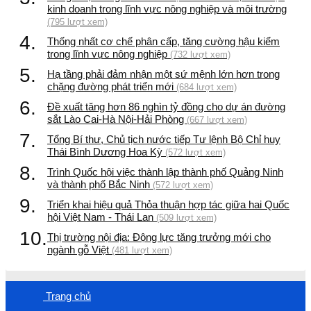
kinh doanh trong lĩnh vực nông nghiệp và môi trường
(795 lượt xem)
4.
Thống nhất cơ chế phân cấp, tăng cường hậu kiểm
trong lĩnh vực nông nghiệp
(732 lượt xem)
5.
Hạ tầng phải đảm nhận một sứ mệnh lớn hơn trong
chặng đường phát triển mới
(684 lượt xem)
6.
Đề xuất tăng hơn 86 nghìn tỷ đồng cho dự án đường
sắt Lào Cai-Hà Nội-Hải Phòng
(667 lượt xem)
7.
Tổng Bí thư, Chủ tịch nước tiếp Tư lệnh Bộ Chỉ huy
Thái Bình Dương Hoa Kỳ
(572 lượt xem)
8.
Trình Quốc hội việc thành lập thành phố Quảng Ninh
và thành phố Bắc Ninh
(572 lượt xem)
9.
Triển khai hiệu quả Thỏa thuận hợp tác giữa hai Quốc
hội Việt Nam - Thái Lan
(509 lượt xem)
10.
Thị trường nội địa: Động lực tăng trưởng mới cho
ngành gỗ Việt
(481 lượt xem)
Trang chủ