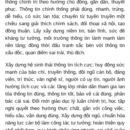
thông chính trị theo hướng chủ động, gần dân, thuyết
phục. Thông tin chính thống phải đúng, nhanh, trúng,
dễ hiểu, có sức lan tỏa; chuyển từ tuyên truyền một
chiều sang giải thích chính sách, đối thoại xã hội, tạo
đồng thuận. Lấy xây dựng niềm tin, bản lĩnh, sức đề
kháng tư tưởng, môi trường thông tin lành mạnh làm
nền tảng; đồng thời đấu tranh sắc bén với thông tin
xấu độc, quan điểm sai trái, thù địch.
Xây dựng hệ sinh thái thông tin tích cực; huy động sức
mạnh của báo chí, truyền thông, đội ngũ cán bộ, đảng
viên, trí thức, văn nghệ sĩ, người có uy tín, người ảnh
hưởng tích cực và các tầng lớp nhân dân tham gia lan
tỏa thông tin đúng, thông tin tốt, bảo vệ cái đúng, phản
bác cái sai. Đổi mới giáo dục lý luận chính trị, học tập
nghị quyết theo hướng thực chất, gắn với công việc,
hiểu sâu, vận dụng đúng. Xây dựng đội ngũ, chuẩn hóa
năng lực cán bộ làm công tác tư tưởng; hoàn thiện quy