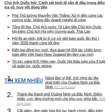
Chủ tịch Quốc hội: Cảnh sát kinh tế cần đi đầu trong điều
tra số, truy vết dòng tiền
Phó Thủ tướng Nguyễn Văn Thắng: Xử lý đến cùng các
vướng mắc, không đẩy doanh nghiệp đi vòng
Tổng Bí thư, Chủ tịch nước Tô Lâm tiếp Chủ tịch Quốc
hội kiêm Chủ tịch Hạ viện Vương quốc Thái Lan
Hội thi an ninh, trật tự ở cơ sở giỏi toàn quốc lần thứ I
năm 2026 thành công tốt đẹp
Kiến tạo động lực mới, đưa quan hệ Đối tác chiến lược
toàn diện Việt Nam-New Zealand lên tầm cao mới
Tin tức sáng 8-8: Hôm nay, Quốc hội thảo luận sửa 9 luật
về quân sự, quốc phòng
1.
Nâng tầm vị thế, mở rộng dư địa
TIN XEM NHIỀU
phát triển cho Quảng Ninh và Bắc
Ninh
(977 lượt xem)
2.
Thành lập thành phố Quảng Ninh và Bắc Ninh: Điểm
nhấn, cực tăng trưởng mới cho khu vực phía bắc
(848
lượt xem)
3.
Cắt giảm, đơn giản hóa thủ tục hành chính, điều kiện