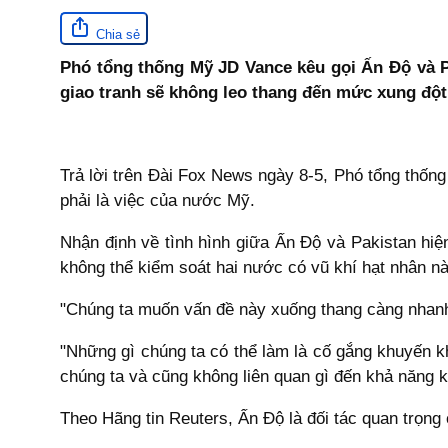
Chia sẻ
Phó tổng thống Mỹ JD Vance kêu gọi Ấn Độ và P
giao tranh sẽ không leo thang đến mức xung đột
Trả lời trên Đài Fox News ngày 8-5, Phó tổng thố
phải là việc của nước Mỹ.
Nhận định về tình hình giữa Ấn Độ và Pakistan hi
không thể kiểm soát hai nước có vũ khí hạt nhân nà
"Chúng ta muốn vấn đề này xuống thang càng nhanh 
"Những gì chúng ta có thể làm là cố gắng khuyến k
chúng ta và cũng không liên quan gì đến khả năng 
Theo Hãng tin Reuters, Ấn Độ là đối tác quan trọn