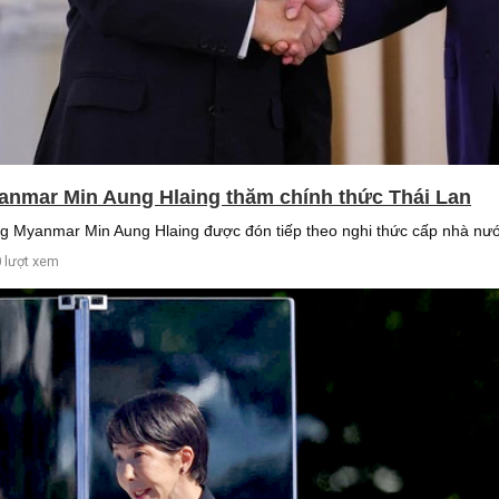
anmar Min Aung Hlaing thăm chính thức Thái Lan
g Myanmar Min Aung Hlaing được đón tiếp theo nghi thức cấp nhà nướ
 lượt xem