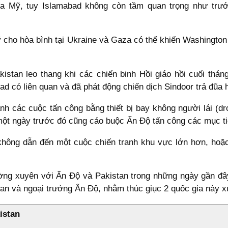
a Mỹ, tuy Islamabad không còn tầm quan trọng như trước
ỹ cho hòa bình tại Ukraine và Gaza có thể khiến Washingto
stan leo thang khi các chiến binh Hồi giáo hồi cuối thán
d có liên quan và đã phát động chiến dịch Sindoor trả đũa 
ành các cuộc tấn công bằng thiết bị bay không người lái (dr
an một ngày trước đó cũng cáo buộc Ấn Độ tấn công các mục 
không dẫn đến một cuộc chiến tranh khu vực lớn hơn, hoặc
ường xuyên với Ấn Độ và Pakistan trong những ngày gần đ
an và ngoại trưởng Ấn Độ, nhằm thúc giục 2 quốc gia này xuố
istan