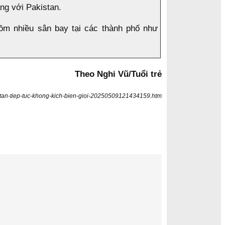
ng với Pakistan.
ồm nhiều sân bay tại các thành phố như
Theo Nghi Vũ/Tuổi trẻ
kistan-tiep-tuc-khong-kich-bien-gioi-20250509121434159.htm