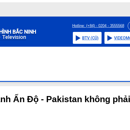
Hotline: (+84) - 0204 - 3555568
HÌNH BẮC NINH
 Television
BTV (CŨ)
VIDEO
M
nh Ấn Độ - Pakistan không phải