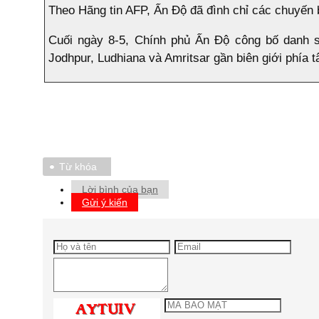
Theo Hãng tin AFP, Ấn Độ đã đình chỉ các chuyến b
Cuối ngày 8-5, Chính phủ Ấn Độ công bố danh 
Jodhpur, Ludhiana và Amritsar gần biên giới phía t
Từ khóa
Lời bình của bạn
Gửi ý kiến