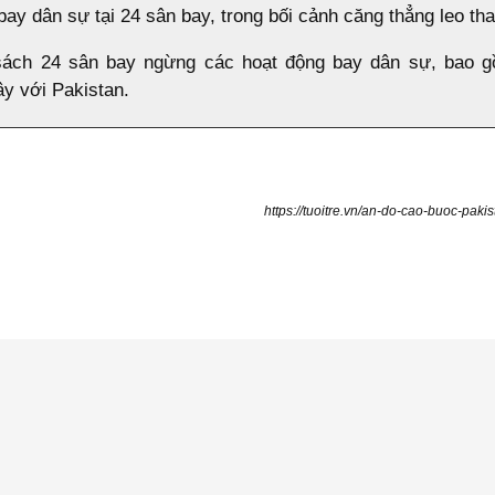
ay dân sự tại 24 sân bay, trong bối cảnh căng thẳng leo tha
sách 24 sân bay ngừng các hoạt động bay dân sự, bao g
ây với Pakistan.
https://tuoitre.vn/an-do-cao-buoc-pa