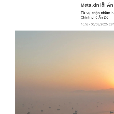
Meta xin lỗi Ấ
Từ vụ chặn nhầm bà
Chính phủ Ấn Độ.
10:53 - 06/08/2026
284