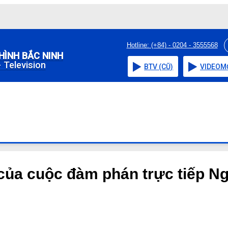
Hotline: (+84) - 0204 - 3555568
HÌNH BẮC NINH
 Television
BTV (CŨ)
VIDEO
M
của cuộc đàm phán trực tiếp Nga