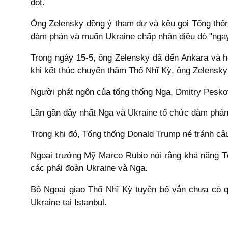
đột.
Ông Zelensky đồng ý tham dự và kêu gọi Tổng thốn
đàm phán và muốn Ukraine chấp nhận điều đó "ngay
Trong ngày 15-5, ông Zelensky đã đến Ankara và h
khi kết thúc chuyến thăm Thổ Nhĩ Kỳ, ông Zelensky 
Người phát ngôn của tổng thống Nga, Dmitry Peskov
Lần gần đây nhất Nga và Ukraine tổ chức đàm phán t
Trong khi đó, Tổng thống Donald Trump né tránh câ
Ngoại trưởng Mỹ Marco Rubio nói rằng khả năng T
các phái đoàn Ukraine và Nga.
Bộ Ngoại giao Thổ Nhĩ Kỳ tuyên bố vẫn chưa có q
Ukraine tại Istanbul.