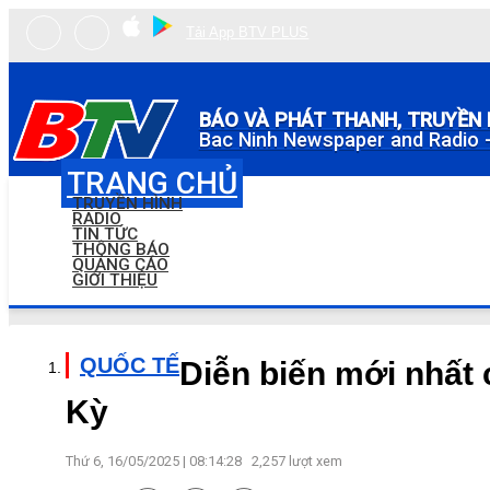
Tải App BTV PLUS
BÁO VÀ PHÁT THANH, TRUYỀN 
Bac Ninh Newspaper and Radio -
TRANG CHỦ
TRUYỀN HÌNH
RADIO
TIN TỨC
THÔNG BÁO
QUẢNG CÁO
GIỚI THIỆU
QUỐC TẾ
Diễn biến mới nhất 
Kỳ
Thứ 6, 16/05/2025 | 08:14:28
2,257
lượt xem