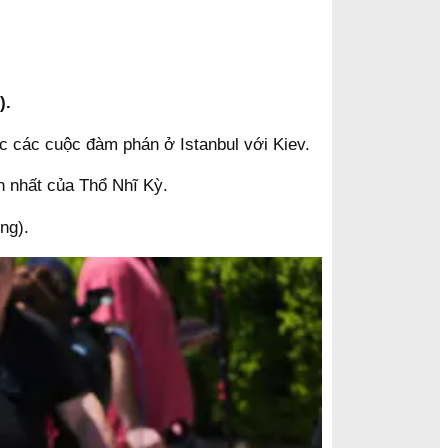
).
c các cuộc đàm phán ở Istanbul với Kiev.
n nhất của Thổ Nhĩ Kỳ.
ng).