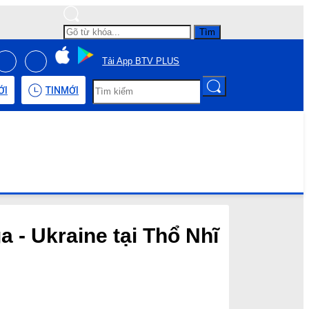
Tìm
Tải App BTV PLUS
ỚI
TIN
MỚI
 - Ukraine tại Thổ Nhĩ