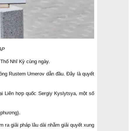
AP
à Thổ Nhĩ Kỳ cùng ngày.
phòng Rustem Umerov dẫn đầu. Đây là quyết
i Liên hợp quốc Sergiy Kyslytsya, một số
a phương).
m ra giải pháp lâu dài nhằm giải quyết xung