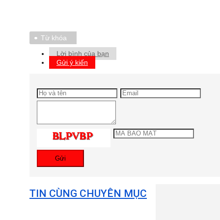
Từ khóa
Lời bình của bạn
Gửi ý kiến
Gửi
TIN CÙNG CHUYÊN MỤC