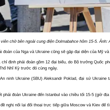
viên chờ bên ngoài cung điện Dolmabahce hôm 15-5. Ảnh: 
hái đoàn của Nga và Ukraine cũng sẽ gặp đại diện của Mỹ v
ã chỉ định phái đoàn gồm 12 đại biểu, do Bộ trưởng Quốc 
Thổ Nhĩ Kỳ trước đó cùng ngày.
n ninh Ukraine (SBU) Aleksandr Poklad, đại sứ Ukraine tạ
ết phái đoàn Ukraine đến Istanbul vào chiều tối 15-5 (giờ đị
ề nghị nối lại đối thoại trực tiếp giữa Moscow và Kiev để tì