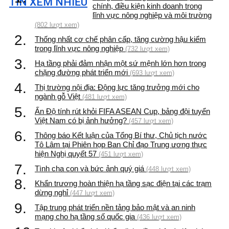
TIN XEM NHIỀU
chính, điều kiện kinh doanh trong
lĩnh vực nông nghiệp và môi trường
(802 lượt xem)
2.
Thống nhất cơ chế phân cấp, tăng cường hậu kiểm
trong lĩnh vực nông nghiệp
(732 lượt xem)
3.
Hạ tầng phải đảm nhận một sứ mệnh lớn hơn trong
chặng đường phát triển mới
(693 lượt xem)
4.
Thị trường nội địa: Động lực tăng trưởng mới cho
ngành gỗ Việt
(481 lượt xem)
5.
Ấn Độ tính rút khỏi FIFA ASEAN Cup, bảng đội tuyển
Việt Nam có bị ảnh hưởng?
(457 lượt xem)
6.
Thông báo Kết luận của Tổng Bí thư, Chủ tịch nước
Tô Lâm tại Phiên họp Ban Chỉ đạo Trung ương thực
hiện Nghị quyết 57
(451 lượt xem)
7.
Tình cha con và bức ảnh quý giá
(448 lượt xem)
8.
Khẩn trương hoàn thiện hạ tầng sạc điện tại các trạm
dừng nghỉ
(447 lượt xem)
9.
Tập trung phát triển nền tảng bảo mật và an ninh
mạng cho hạ tầng số quốc gia
(436 lượt xem)