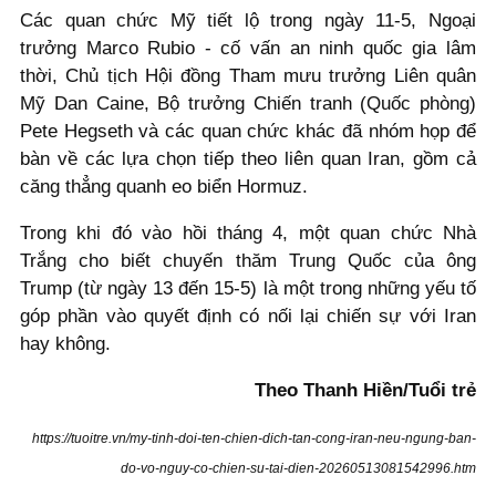
Các quan chức Mỹ tiết lộ trong ngày 11-5, Ngoại
trưởng Marco Rubio - cố vấn an ninh quốc gia lâm
thời, Chủ tịch Hội đồng Tham mưu trưởng Liên quân
Mỹ Dan Caine, Bộ trưởng Chiến tranh (Quốc phòng)
Pete Hegseth và các quan chức khác đã nhóm họp để
bàn về các lựa chọn tiếp theo liên quan Iran, gồm cả
căng thẳng quanh eo biển Hormuz.
Trong khi đó vào hồi tháng 4, một quan chức Nhà
Trắng cho biết chuyến thăm Trung Quốc của ông
Trump (từ ngày 13 đến 15-5) là một trong những yếu tố
góp phần vào quyết định có nối lại chiến sự với Iran
hay không.
Theo Thanh Hiền/Tuổi trẻ
https://tuoitre.vn/my-tinh-doi-ten-chien-dich-tan-cong-iran-neu-ngung-ban-
do-vo-nguy-co-chien-su-tai-dien-20260513081542996.htm