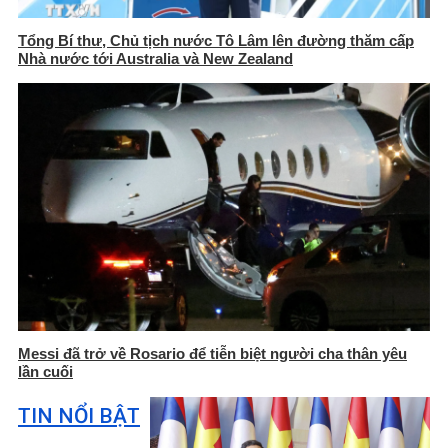
Tổng Bí thư, Chủ tịch nước Tô Lâm lên đường thăm cấp
Nhà nước tới Australia và New Zealand
Messi đã trở về Rosario để tiễn biệt người cha thân yêu
lần cuối
TIN NỔI BẬT