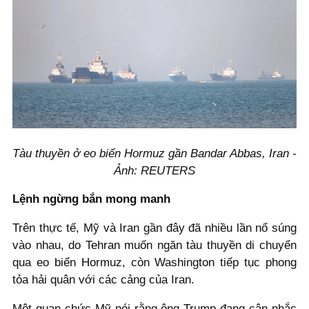
Tàu thuyền ở eo biển Hormuz gần Bandar Abbas, Iran -
Ảnh: REUTERS
Lệnh ngừng bắn mong manh
Trên thực tế, Mỹ và Iran gần đây đã nhiều lần nổ súng
vào nhau, do Tehran muốn ngăn tàu thuyền di chuyển
qua eo biển Hormuz, còn Washington tiếp tục phong
tỏa hải quân với các cảng của Iran.
Một quan chức Mỹ nói rằng ông Trump đang cân nhắc