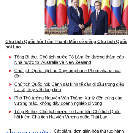
Chủ tịch Quốc hội Trần Thanh Mẫn sẽ viếng Chủ tịch Quốc
hội Lào
Tổng Bí thư, Chủ tịch nước Tô Lâm lên đường thăm cấp
Nhà nước tới Australia và New Zealand
Chủ tịch Quốc hội Lào Xaysomphone Phomvihane qua
đời
Chủ tịch Quốc hội: Cảnh sát kinh tế cần đi đầu trong điều
tra số, truy vết dòng tiền
Phó Thủ tướng Nguyễn Văn Thắng: Xử lý đến cùng các
vướng mắc, không đẩy doanh nghiệp đi vòng
Tổng Bí thư, Chủ tịch nước Tô Lâm tiếp Chủ tịch Quốc
hội kiêm Chủ tịch Hạ viện Vương quốc Thái Lan
1.
Cắt giảm, đơn giản hóa thủ tục hành