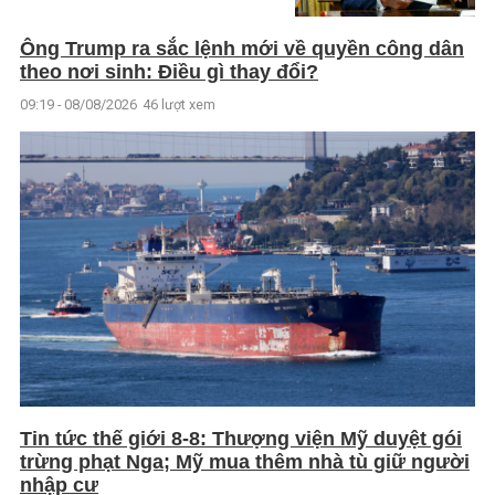
Ông Trump ra sắc lệnh mới về quyền công dân
theo nơi sinh: Điều gì thay đổi?
09:19 - 08/08/2026
46 lượt xem
Tin tức thế giới 8-8: Thượng viện Mỹ duyệt gói
trừng phạt Nga; Mỹ mua thêm nhà tù giữ người
nhập cư