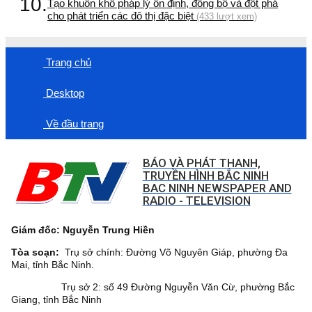
10.
Tạo khuôn khổ pháp lý ổn định, đồng bộ và đột phá
cho phát triển các đô thị đặc biệt
(433 lượt xem)
Trang chủ
Desktop
Về đầu trang
BÁO VÀ PHÁT THANH,
TRUYỀN HÌNH BẮC NINH
BAC NINH NEWSPAPER AND
RADIO - TELEVISION
Giám đốc: Nguyễn Trung Hiền
Tòa soạn:
Trụ sở chính: Đường Võ Nguyên Giáp, phường Đa
Mai, tỉnh Bắc Ninh.
Trụ sở 2: số 49 Đường Nguyễn Văn Cừ, phường Bắc
Giang, tỉnh Bắc Ninh