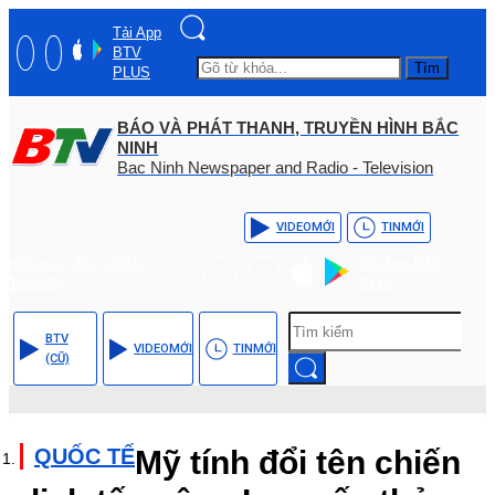
Tải App
BTV
Tìm
PLUS
BÁO VÀ PHÁT THANH, TRUYỀN HÌNH BẮC
NINH
Bac Ninh Newspaper and Radio - Television
VIDEO
MỚI
TIN
MỚI
Hotline: (+84) - 0204 -
Tải App BTV
3555568
PLUS
BTV
VIDEO
MỚI
TIN
MỚI
(CŨ)
QUỐC TẾ
Mỹ tính đổi tên chiến