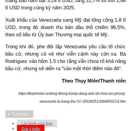
tháng đầu năm đạt 3,29 tỉ USD, tăng 22,7% so với 2,68
tỉ USD trong cùng kỳ năm 2025.
Xuất khẩu của Venezuela sang Mỹ đạt tổng cộng 1,8 tỉ
USD, trong đó doanh thu bán dầu thô chiếm 96,5%,
theo số liệu từ Ủy ban Thương mại quốc tế Mỹ.
Trong khi đó, phe đối lập Venezuela yêu cầu tổ chức
bầu cử, nhưng có vẻ như viễn cảnh này còn xa. Bà
Rodriguez vào hôm 1.5 cho rằng vẫn chưa rõ khả năng
bầu cử, nhưng sẽ diễn ra "vào một thời điểm nào đó".
Theo Thụy Miên/Thanh niên
https://thanhnien.vn/tong-thong-trump-dang-anh-do-hoa-mo-phong-
venezuela-la-bang-thu-51-185260513084850214.htm
Từ khóa
Lời bình của bạn
Gửi ý kiến