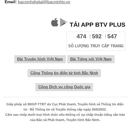
Email:
bacninhdigital@bacninhtv.vn
TẢI APP BTV PLUS
474
592
547
SỐ LƯỢNG TRUY CẬP TRANG
Đài Truyền hình Việt Nam
Đài Tiếng nói Việt Nam
Cổng Thông tin điện tử tỉnh Bắc Ninh
Cổng Dịch vụ công Quốc gia
Giấy phép số 80/GP-TTĐT do Cục Phát thanh, Truyền hình và Thông tin điện
tử - Bộ Thông tin và Truyền thông cấp ngày 25/5/2022.
Cấm sao chép dưới mọi hình thức nếu không có sự chấp thuận bằng văn bản
của Báo và Phát thanh, Truyền hình Bắc Ninh.