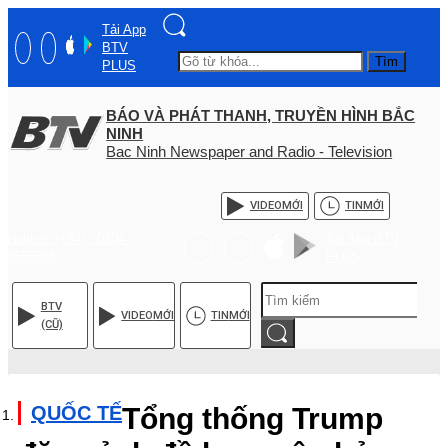
Tải App
BTV
Tìm
PLUS
BÁO VÀ PHÁT THANH, TRUYỀN HÌNH BẮC
NINH
Bac Ninh Newspaper and Radio - Television
VIDEO
MỚI
TIN
MỚI
Hotline: (+84) - 0204 -
Tải App BTV
3555568
PLUS
BTV
VIDEO
MỚI
TIN
MỚI
(CŨ)
QUỐC TẾ
Tổng thống Trump