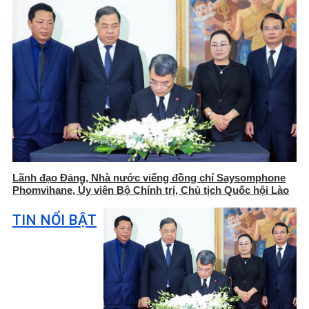
Lãnh đạo Đảng, Nhà nước viếng đồng chí Saysomphone
Phomvihane, Ủy viên Bộ Chính trị, Chủ tịch Quốc hội Lào
TIN NỔI BẬT