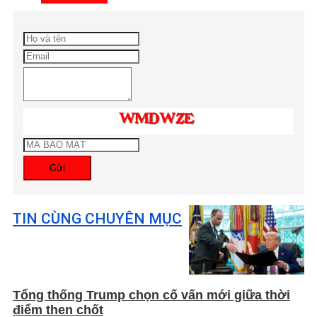
Gửi
TIN CÙNG CHUYÊN MỤC
Tổng thống Trump chọn cố vấn mới giữa thời
điểm then chốt