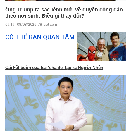
Ông Trump ra sắc lệnh mới về quyền công dân
theo nơi sinh: Điều gì thay đổi?
09:19 - 08/08/2026
78 lượt xem
CÓ THỂ BẠN QUAN TÂM
Cái kết buồn của hai 'cha đẻ' tạo ra Người Nhện