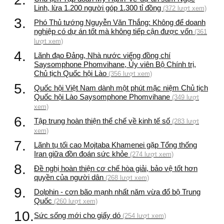
Linh, lừa 1.200 người góp 1.300 tỉ đồng
(372 lượt xem)
3.
Phó Thủ tướng Nguyễn Văn Thắng: Không để doanh
nghiệp có dự án tốt mà không tiếp cận được vốn
(361
lượt xem)
4.
Lãnh đạo Đảng, Nhà nước viếng đồng chí
Saysomphone Phomvihane, Ủy viên Bộ Chính trị,
Chủ tịch Quốc hội Lào
(356 lượt xem)
5.
Quốc hội Việt Nam dành một phút mặc niệm Chủ tịch
Quốc hội Lào Saysomphone Phomvihane
(349 lượt
xem)
6.
Tập trung hoàn thiện thể chế về kinh tế số
(283 lượt
xem)
7.
Lãnh tụ tối cao Mojtaba Khamenei gặp Tổng thống
Iran giữa đồn đoán sức khỏe
(274 lượt xem)
8.
Đề nghị hoàn thiện cơ chế hòa giải, bảo vệ tốt hơn
quyền của người dân
(268 lượt xem)
9.
Dolphin - cơn bão mạnh nhất năm vừa đổ bộ Trung
Quốc
(260 lượt xem)
10.
Sức sống mới cho giấy dó
(254 lượt xem)