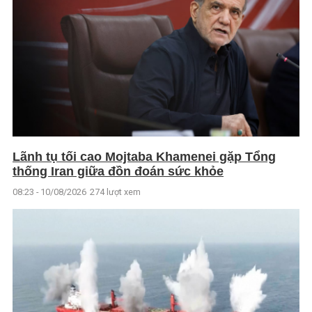
Lãnh tụ tối cao Mojtaba Khamenei gặp Tổng
thống Iran giữa đồn đoán sức khỏe
08:23 - 10/08/2026
274 lượt xem