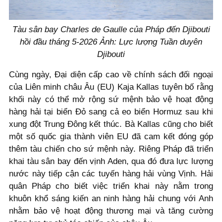
Tàu sân bay Charles de Gaulle của Pháp đến Djibouti
hồi đầu tháng 5-2026 Ảnh: Lực lượng Tuần duyên
Djibouti
Cùng ngày, Đại diện cấp cao về chính sách đối ngoại
của Liên minh châu Âu (EU) Kaja Kallas tuyên bố rằng
khối này có thể mở rộng sứ mệnh bảo vệ hoạt động
hàng hải tại biển Đỏ sang cả eo biển Hormuz sau khi
xung đột Trung Đông kết thúc. Bà Kallas cũng cho biết
một số quốc gia thành viên EU đã cam kết đóng góp
thêm tàu chiến cho sứ mệnh này. Riêng Pháp đã triển
khai tàu sân bay đến vịnh Aden, qua đó đưa lực lượng
nước này tiếp cận các tuyến hàng hải vùng Vịnh. Hải
quân Pháp cho biết việc triển khai này nằm trong
khuôn khổ sáng kiến an ninh hàng hải chung với Anh
nhằm bảo vệ hoạt động thương mại và tăng cường