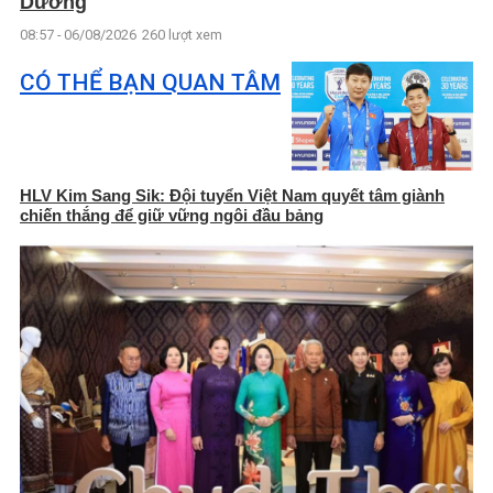
Dương
08:57 - 06/08/2026
260 lượt xem
CÓ THỂ BẠN QUAN TÂM
HLV Kim Sang Sik: Đội tuyển Việt Nam quyết tâm giành
chiến thắng để giữ vững ngôi đầu bảng