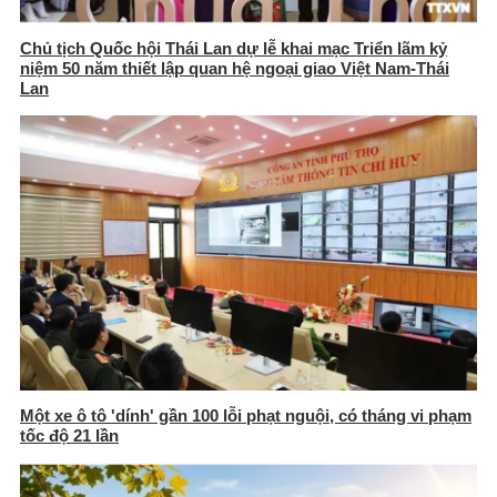
Chủ tịch Quốc hội Thái Lan dự lễ khai mạc Triển lãm kỷ
niệm 50 năm thiết lập quan hệ ngoại giao Việt Nam-Thái
Lan
Một xe ô tô 'dính' gần 100 lỗi phạt nguội, có tháng vi phạm
tốc độ 21 lần