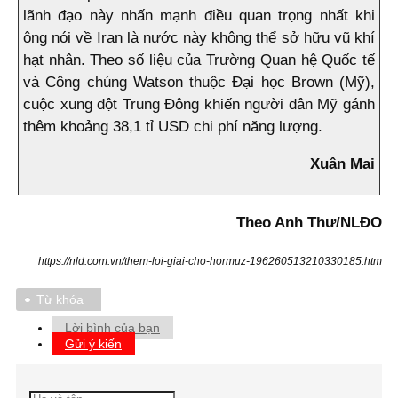
lãnh đạo này nhấn mạnh điều quan trọng nhất khi
ông nói về Iran là nước này không thể sở hữu vũ khí
hạt nhân. Theo số liệu của Trường Quan hệ Quốc tế
và Công chúng Watson thuộc Đại học Brown (Mỹ),
cuộc xung đột Trung Đông khiến người dân Mỹ gánh
thêm khoảng 38,1 tỉ USD chi phí năng lượng.
Xuân Mai
Theo Anh Thư/NLĐO
https://nld.com.vn/them-loi-giai-cho-hormuz-196260513210330185.htm
Từ khóa
Lời bình của bạn
Gửi ý kiến