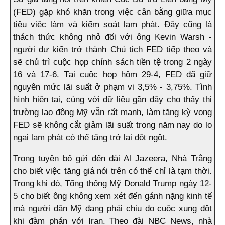
(FED) gặp khó khăn trong việc cân bằng giữa mục
tiêu việc làm và kiểm soát lạm phát. Đây cũng là
thách thức không nhỏ đối với ông Kevin Warsh -
người dự kiến trở thành Chủ tịch FED tiếp theo và
sẽ chủ trì cuộc họp chính sách tiền tệ trong 2 ngày
16 và 17-6. Tại cuộc họp hôm 29-4, FED đã giữ
nguyên mức lãi suất ở phạm vi 3,5% - 3,75%. Tình
hình hiện tại, cùng với dữ liệu gần đây cho thấy thị
trường lao động Mỹ vẫn rất mạnh, làm tăng kỳ vọng
FED sẽ không cắt giảm lãi suất trong năm nay do lo
ngại lạm phát có thể tăng trở lại đột ngột.
Trong tuyên bố gửi đến đài Al Jazeera, Nhà Trắng
cho biết việc tăng giá nói trên có thể chỉ là tạm thời.
Trong khi đó, Tổng thống Mỹ Donald Trump ngày 12-
5 cho biết ông không xem xét đến gánh nặng kinh tế
mà người dân Mỹ đang phải chịu do cuộc xung đột
khi đàm phán với Iran. Theo đài NBC News, nhà