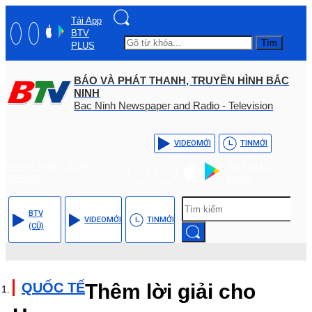
Tải App
BTV
Tìm
PLUS
BÁO VÀ PHÁT THANH, TRUYỀN HÌNH BẮC
NINH
Bac Ninh Newspaper and Radio - Television
VIDEO
MỚI
TIN
MỚI
Hotline: (+84) - 0204 -
Tải App BTV
3555568
PLUS
BTV
VIDEO
MỚI
TIN
MỚI
(CŨ)
QUỐC TẾ
Thêm lời giải cho