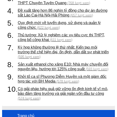
THPT Chuyên Tuyên Quang
(768 lượt xem)
4.
Đề xuất tăng hơn 86 nghìn tỷ đồng cho dự án đường
sắt Lào Cai-Hà Nội-Hải Phòng
(657 lượt xem)
5.
Quy định mới về tuyển dụng, sử dụng và quản lý
công chức
(622 lượt xem)
6.
Thủ tướng: Xử lý nghiêm các vụ tiêu cực thi THPT,
công bố công khai
(611 lượt xem)
7.
Kỳ họp không thường lệ thứ nhất: Kiến tạo môi
trường thể chế hiện đại, ổn định, dẫn dắt sự phát triển
(595 lượt xem)
8.
Sản xuất ethanol cho xăng E10: Nhà máy chuyển đổi
nguyên liệu, hướng tới 125% công suất
(593 lượt xem)
9.
Khởi tố ca sĩ Phương Diễm Huyền và một giám đốc
hợp tác với BH Media
(578 lượt xem)
10.
Có giải pháp hiệu quả giữ vững ổn định kinh tế vĩ mô,
bảo đảm tăng trưởng và giải ngân vốn đầu tư công
(574 lượt xem)
Trang chủ