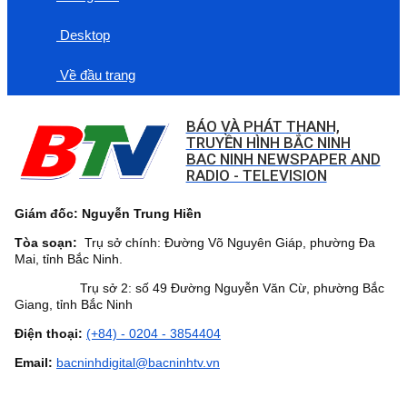
Desktop
Về đầu trang
BÁO VÀ PHÁT THANH,
TRUYỀN HÌNH BẮC NINH
BAC NINH NEWSPAPER AND
RADIO - TELEVISION
Giám đốc: Nguyễn Trung Hiền
Tòa soạn:
Trụ sở chính: Đường Võ Nguyên Giáp, phường Đa
Mai, tỉnh Bắc Ninh.
Trụ sở 2: số 49 Đường Nguyễn Văn Cừ, phường Bắc
Giang, tỉnh Bắc Ninh
Điện thoại:
(+84) - 0204 - 3854404
Email:
bacninhdigital@bacninhtv.vn