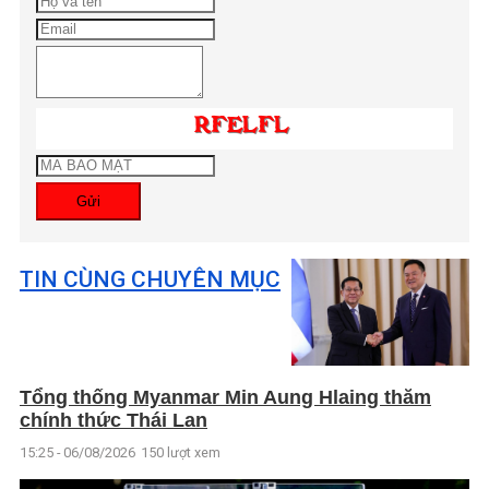
Gửi
TIN CÙNG CHUYÊN MỤC
Tổng thống Myanmar Min Aung Hlaing thăm
chính thức Thái Lan
15:25 - 06/08/2026
150 lượt xem