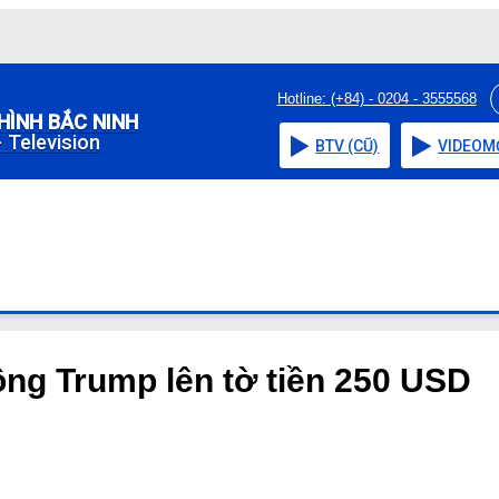
Hotline: (+84) - 0204 - 3555568
HÌNH BẮC NINH
 Television
BTV (CŨ)
VIDEO
M
ông Trump lên tờ tiền 250 USD