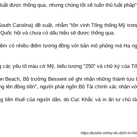
luật được thông qua, nhưng chúng tôi sẽ tuân thủ luật pháp"
outh Carolina) đề xuất, nhằm "tôn vinh Tổng thống Mỹ tron
 Quốc hội và chưa có dấu hiệu sẽ được thông qua.
 niệm có nhiều điểm tương đồng với bản mô phỏng mà Hạ n
ng các yếu tố màu cờ Mỹ, biểu tượng "250" và chữ ký của T
n Beach, Bộ trưởng Bessent sẽ ghi nhận những thành tựu lị
 lên đồng tiền", người phát ngôn Bộ Tài chính xác nhận v
tiền thuế của người dân, do Cục Khắc và in ấn tự chủ tà
https://tuoitre.vn/my-du-dinh-in