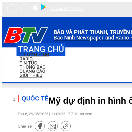
Tải App BTV PLUS
BÁO VÀ PHÁT THANH, TRUYỀN 
Bac Ninh Newspaper and Radio -
TRANG CHỦ
TRUYỀN HÌNH
RADIO
TIN TỨC
THÔNG BÁO
QUẢNG CÁO
GIỚI THIỆU
QUỐC TẾ
Mỹ dự định in hình 
Thứ 6, 29/05/2026 | 11:03:22
7,716
lượt xem
Chia sẻ