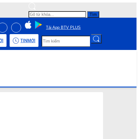
Tìm
Tải App BTV PLUS
ỚI
TIN
MỚI