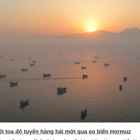
ốt tọa độ tuyến hàng hải mới qua eo biển Hormuz