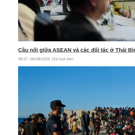
Cầu nối giữa ASEAN và các đối tác ở Thái B
08:57 - 06/08/2026
226 lượt xem