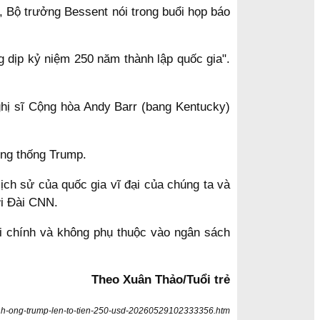
, Bộ trưởng Bessent nói trong buổi họp báo
g dịp kỷ niệm 250 năm thành lập quốc gia".
ghị sĩ Cộng hòa Andy Barr (bang Kentucky)
ổng thống Trump.
ch sử của quốc gia vĩ đại của chúng ta và
ới Đài CNN.
i chính và không phụ thuộc vào ngân sách
Theo Xuân Thảo/Tuổi trẻ
-hinh-ong-trump-len-to-tien-250-usd-20260529102333356.htm