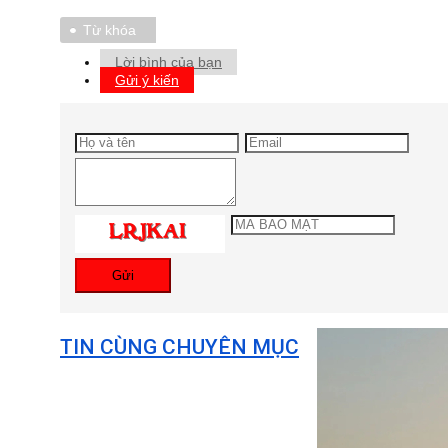
Từ khóa
Lời bình của bạn
Gửi ý kiến
Gửi
TIN CÙNG CHUYÊN MỤC