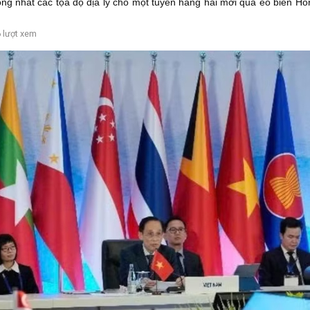
ng nhất các tọa độ địa lý cho một tuyến hàng hải mới qua eo biển Ho
 lượt xem