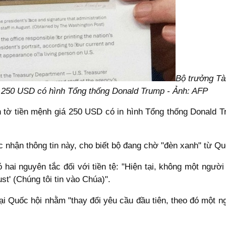
Bộ trưởng Tài
n 250 USD có hình Tổng thống Donald Trump - Ảnh: AFP
 tờ tiền mệnh giá 250 USD có in hình Tổng thống Donald 
c nhận thông tin này, cho biết bộ đang chờ "đèn xanh" từ Q
hai nguyên tắc đối với tiền tệ: "Hiện tại, không một người
st' (Chúng tôi tin vào Chúa)".
ại Quốc hội nhằm "thay đổi yêu cầu đầu tiên, theo đó một 