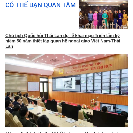
CÓ THỂ BẠN QUAN TÂM
Chủ tịch Quốc hội Thái Lan dự lễ khai mạc Triển lãm kỷ
niệm 50 năm thiết lập quan hệ ngoại giao Việt Nam-Thái
Lan