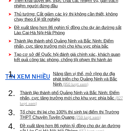
Triển khai quyết liệt, thực chất các nhiệm vụ, gắn trách
nhiệm người đứng đầu
Thủ tướng: Cắt giảm các kỳ thi không cần thiết, không
chạy theo tỉ lệ tốt nghiệp
Đề xuất tăng hơn 86 nghìn tỷ đồng cho dự án đường sắt
Lào Cai-Hà Nội-Hải Phòng
Thành lập thành phố Quảng Ninh và Bắc Ninh: Điểm
nhấn, cực tăng trưởng mới cho khu vực phía bắc
Tạo cơ sở để Quốc hội đánh giá chính xác, khách quan
kết quả công tác phòng, chống tội phạm thi hành án
1.
Nâng tầm vị thế, mở rộng dư địa
TIN XEM NHIỀU
phát triển cho Quảng Ninh và Bắc
Ninh
(950 lượt xem)
2.
Thành lập thành phố Quảng Ninh và Bắc Ninh: Điểm
nhấn, cực tăng trưởng mới cho khu vực phía bắc
(827
lượt xem)
3.
Tổ chức thi lại cho 100% thí sinh tại điểm thi Trường
THPT Chuyên Tuyên Quang
(759 lượt xem)
4.
Đề xuất tăng hơn 86 nghìn tỷ đồng cho dự án đường
sắt Lào Cai-Hà Nội-Hải Phòng