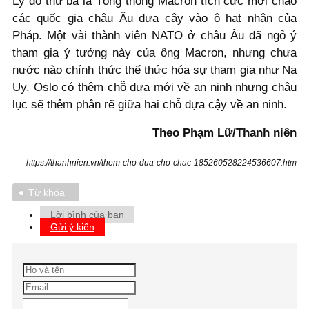
Lý do thứ ba là Tổng thống Macron tích cực mời chào
các quốc gia châu Âu dựa cậy vào ô hạt nhân của
Pháp. Một vài thành viên NATO ở châu Âu đã ngỏ ý
tham gia ý tưởng này của ông Macron, nhưng chưa
nước nào chính thức thể thức hóa sự tham gia như Na
Uy. Oslo có thêm chỗ dựa mới về an ninh nhưng châu
lục sẽ thêm phân rẽ giữa hai chỗ dựa cậy về an ninh.
Theo Phạm Lữ/Thanh niên
https://thanhnien.vn/them-cho-dua-cho-chac-185260528224536607.htm
Từ khóa
Lời bình của bạn
Gửi ý kiến