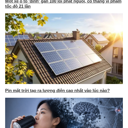
Một xe ô tô 'dính' gần 100 lỗi phạt nguội, có tháng vi phạm
tốc độ 21 lần
Pin mặt trời tạo ra lượng điện cao nhất vào lúc nào?