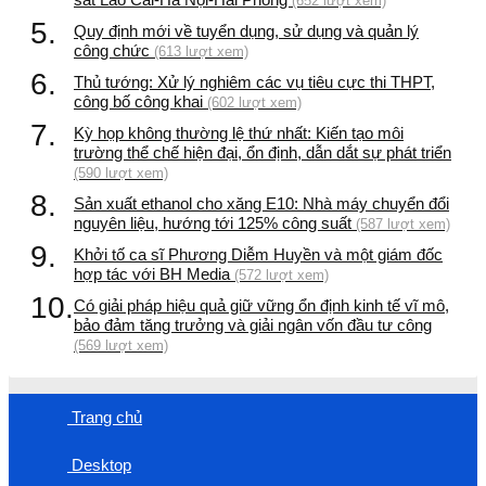
(652 lượt xem)
5.
Quy định mới về tuyển dụng, sử dụng và quản lý
công chức
(613 lượt xem)
6.
Thủ tướng: Xử lý nghiêm các vụ tiêu cực thi THPT,
công bố công khai
(602 lượt xem)
7.
Kỳ họp không thường lệ thứ nhất: Kiến tạo môi
trường thể chế hiện đại, ổn định, dẫn dắt sự phát triển
(590 lượt xem)
8.
Sản xuất ethanol cho xăng E10: Nhà máy chuyển đổi
nguyên liệu, hướng tới 125% công suất
(587 lượt xem)
9.
Khởi tố ca sĩ Phương Diễm Huyền và một giám đốc
hợp tác với BH Media
(572 lượt xem)
10.
Có giải pháp hiệu quả giữ vững ổn định kinh tế vĩ mô,
bảo đảm tăng trưởng và giải ngân vốn đầu tư công
(569 lượt xem)
Trang chủ
Desktop