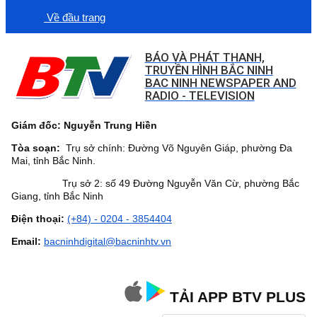
Về đầu trang
BÁO VÀ PHÁT THANH,
TRUYỀN HÌNH BẮC NINH
BAC NINH NEWSPAPER AND
RADIO - TELEVISION
Giám đốc: Nguyễn Trung Hiền
Tòa soạn:
Trụ sở chính: Đường Võ Nguyên Giáp, phường Đa
Mai, tỉnh Bắc Ninh.
Trụ sở 2: số 49 Đường Nguyễn Văn Cừ, phường Bắc
Giang, tỉnh Bắc Ninh
Điện thoại:
(+84) - 0204 - 3854404
Email:
bacninhdigital@bacninhtv.vn
TẢI APP BTV PLUS