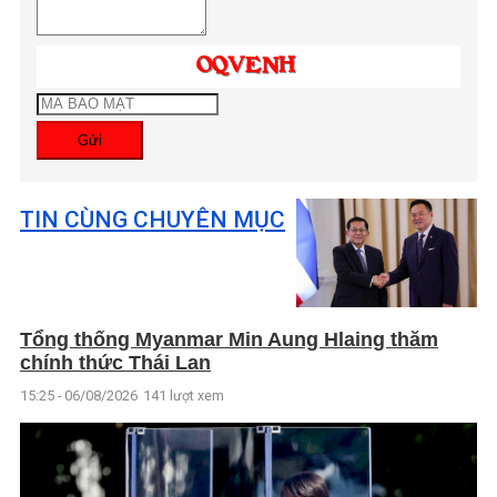
Gửi
TIN CÙNG CHUYÊN MỤC
Tổng thống Myanmar Min Aung Hlaing thăm
chính thức Thái Lan
15:25 - 06/08/2026
141 lượt xem