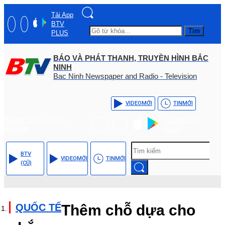
Tải App
BTV
Tìm
PLUS
BÁO VÀ PHÁT THANH, TRUYỀN HÌNH BẮC
NINH
Bac Ninh Newspaper and Radio - Television
VIDEO
MỚI
TIN
MỚI
Hotline: (+84) - 0204 -
Tải App BTV
3555568
PLUS
BTV
VIDEO
MỚI
TIN
MỚI
(CŨ)
QUỐC TẾ
Thêm chỗ dựa cho