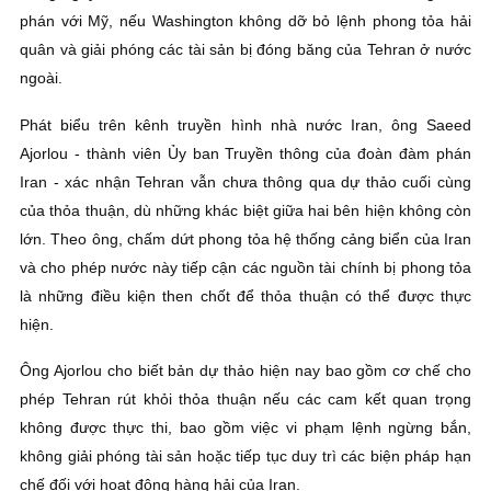
phán với Mỹ, nếu Washington không dỡ bỏ lệnh phong tỏa hải
quân và giải phóng các tài sản bị đóng băng của Tehran ở nước
ngoài.
Phát biểu trên kênh truyền hình nhà nước Iran, ông Saeed
Ajorlou - thành viên Ủy ban Truyền thông của đoàn đàm phán
Iran - xác nhận Tehran vẫn chưa thông qua dự thảo cuối cùng
của thỏa thuận, dù những khác biệt giữa hai bên hiện không còn
lớn. Theo ông, chấm dứt phong tỏa hệ thống cảng biển của Iran
và cho phép nước này tiếp cận các nguồn tài chính bị phong tỏa
là những điều kiện then chốt để thỏa thuận có thể được thực
hiện.
Ông Ajorlou cho biết bản dự thảo hiện nay bao gồm cơ chế cho
phép Tehran rút khỏi thỏa thuận nếu các cam kết quan trọng
không được thực thi, bao gồm việc vi phạm lệnh ngừng bắn,
không giải phóng tài sản hoặc tiếp tục duy trì các biện pháp hạn
chế đối với hoạt động hàng hải của Iran.