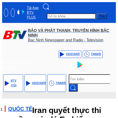
Tải App
BTV
Tìm
PLUS
BÁO VÀ PHÁT THANH, TRUYỀN HÌNH BẮC
NINH
Bac Ninh Newspaper and Radio - Television
VIDEO
MỚI
TIN
MỚI
Hotline: (+84) - 0204 -
Tải App BTV
3555568
PLUS
BTV
VIDEO
MỚI
TIN
MỚI
(CŨ)
QUỐC TẾ
Iran quyết thực thi