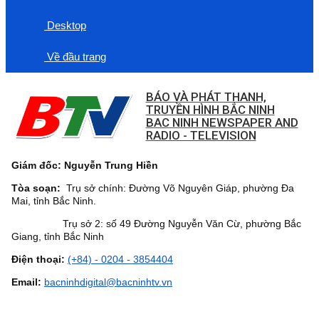
Desktop
Về đầu trang
BÁO VÀ PHÁT THANH,
TRUYỀN HÌNH BẮC NINH
BAC NINH NEWSPAPER AND
RADIO - TELEVISION
Giám đốc: Nguyễn Trung Hiền
Tòa soạn:
Trụ sở chính: Đường Võ Nguyên Giáp, phường Đa
Mai, tỉnh Bắc Ninh.
Trụ sở 2: số 49 Đường Nguyễn Văn Cừ, phường Bắc
Giang, tỉnh Bắc Ninh
Điện thoại:
(+84) - 0204 - 3854404
Email:
bacninhdigital@bacninhtv.vn