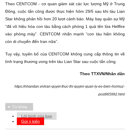
Theo CENTCOM - cơ quan giám sát các lực lượng Mỹ ở Trung
Đông, cuộc tấn công được thực hiện hôm 29/5 sau khi tàu Lian
Star không phản hồi hơn 20 lượt cảnh báo. Máy bay quân sự Mỹ
“đã vô hiệu hóa con tàu bằng cách phóng 1 quả tên lửa Hellfire
vào phòng máy”. CENTCOM nhấn mạnh “con tàu hiện không
còn di chuyển đến Iran nữa”.
Tuy vậy, tuyên bố của CENTCOM không cung cấp thông tin về
tình trạng thương vong trên tàu Lian Star sau cuộc tấn công.
Theo TTXVN/Nhân dân
https://nhandan.vn/iran-quyet-thuc-thi-quyen-quan-ly-eo-bien-hormuz-
post965992.html
Từ khóa
Lời bình của bạn
Gửi ý kiến