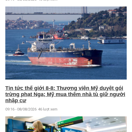
Tin tức thế giới 8-8: Thượng viện Mỹ duyệt gói
trừng phạt Nga; Mỹ mua thêm nhà tù giữ người
nhập cư
09:16 - 08/08/2026
46 lượt xem