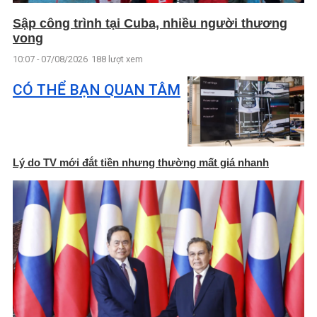
Sập công trình tại Cuba, nhiều người thương
vong
10:07 - 07/08/2026
188 lượt xem
CÓ THỂ BẠN QUAN TÂM
Lý do TV mới đắt tiền nhưng thường mất giá nhanh