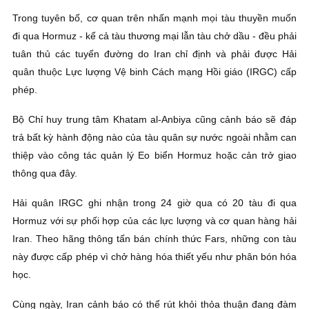
Trong tuyên bố, cơ quan trên nhấn mạnh mọi tàu thuyền muốn
đi qua Hormuz - kể cả tàu thương mại lẫn tàu chở dầu - đều phải
tuân thủ các tuyến đường do Iran chỉ định và phải được Hải
quân thuộc Lực lượng Vệ binh Cách mạng Hồi giáo (IRGC) cấp
phép.
Bộ Chỉ huy trung tâm Khatam al-Anbiya cũng cảnh báo sẽ đáp
trả bất kỳ hành động nào của tàu quân sự nước ngoài nhằm can
thiệp vào công tác quản lý Eo biển Hormuz hoặc cản trở giao
thông qua đây.
Hải quân IRGC ghi nhận trong 24 giờ qua có 20 tàu đi qua
Hormuz với sự phối hợp của các lực lượng và cơ quan hàng hải
Iran. Theo hãng thông tấn bán chính thức Fars, những con tàu
này được cấp phép vì chở hàng hóa thiết yếu như phân bón hóa
học.
Cùng ngày, Iran cảnh báo có thể rút khỏi thỏa thuận đang đàm