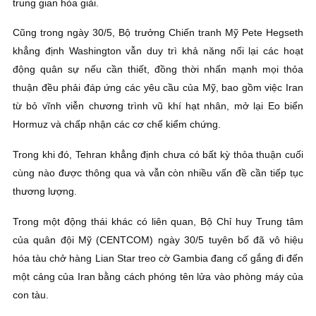
trung gian hòa giải.
Cũng trong ngày 30/5, Bộ trưởng Chiến tranh Mỹ Pete Hegseth
khẳng định Washington vẫn duy trì khả năng nối lại các hoạt
động quân sự nếu cần thiết, đồng thời nhấn mạnh mọi thỏa
thuận đều phải đáp ứng các yêu cầu của Mỹ, bao gồm việc Iran
từ bỏ vĩnh viễn chương trình vũ khí hạt nhân, mở lại Eo biển
Hormuz và chấp nhận các cơ chế kiểm chứng.
Trong khi đó, Tehran khẳng định chưa có bất kỳ thỏa thuận cuối
cùng nào được thông qua và vẫn còn nhiều vấn đề cần tiếp tục
thương lượng.
Trong một động thái khác có liên quan, Bộ Chỉ huy Trung tâm
của quân đội Mỹ (CENTCOM) ngày 30/5 tuyên bố đã vô hiệu
hóa tàu chở hàng Lian Star treo cờ Gambia đang cố gắng đi đến
một cảng của Iran bằng cách phóng tên lửa vào phòng máy của
con tàu.