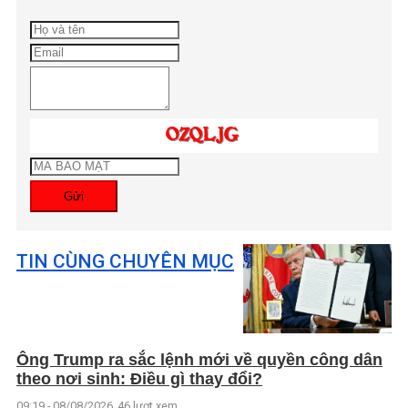
Gửi
TIN CÙNG CHUYÊN MỤC
Ông Trump ra sắc lệnh mới về quyền công dân
theo nơi sinh: Điều gì thay đổi?
09:19 - 08/08/2026
46 lượt xem