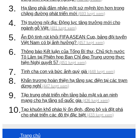
3.
Hạ tầng phải đảm nhận một sứ mệnh lớn hơn trong
chặng đường phát triển mới
(693 lượt xem)
4.
Thị trường nội địa: Động lực tăng trưởng mới cho
ngành gỗ Việt
(481 lượt xem)
5.
Ấn Độ tính rút khỏi FIFA ASEAN Cup, bảng đội tuyển
Việt Nam có bị ảnh hưởng?
(457 lượt xem)
6.
Thông báo Kết luận của Tổng Bí thư, Chủ tịch nước
Tô Lâm tại Phiên họp Ban Chỉ đạo Trung ương thực
hiện Nghị quyết 57
(451 lượt xem)
7.
Tình cha con và bức ảnh quý giá
(448 lượt xem)
8.
Khẩn trương hoàn thiện hạ tầng sạc điện tại các trạm
dừng nghỉ
(447 lượt xem)
9.
Tập trung phát triển nền tảng bảo mật và an ninh
mạng cho hạ tầng số quốc gia
(436 lượt xem)
10.
Tạo khuôn khổ pháp lý ổn định, đồng bộ và đột phá
cho phát triển các đô thị đặc biệt
(433 lượt xem)
Trang chủ