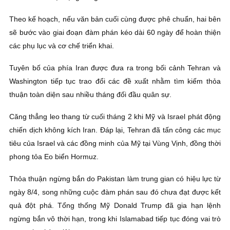
Theo kế hoạch, nếu văn bản cuối cùng được phê chuẩn, hai bên
sẽ bước vào giai đoạn đàm phán kéo dài 60 ngày để hoàn thiện
các phụ lục và cơ chế triển khai.
Tuyên bố của phía Iran được đưa ra trong bối cảnh Tehran và
Washington tiếp tục trao đổi các đề xuất nhằm tìm kiếm thỏa
thuận toàn diện sau nhiều tháng đối đầu quân sự.
Căng thẳng leo thang từ cuối tháng 2 khi Mỹ và Israel phát động
chiến dịch không kích Iran. Đáp lại, Tehran đã tấn công các mục
tiêu của Israel và các đồng minh của Mỹ tại Vùng Vịnh, đồng thời
phong tỏa Eo biển Hormuz.
Thỏa thuận ngừng bắn do Pakistan làm trung gian có hiệu lực từ
ngày 8/4, song những cuộc đàm phán sau đó chưa đạt được kết
quả đột phá. Tổng thống Mỹ Donald Trump đã gia hạn lệnh
ngừng bắn vô thời hạn, trong khi Islamabad tiếp tục đóng vai trò