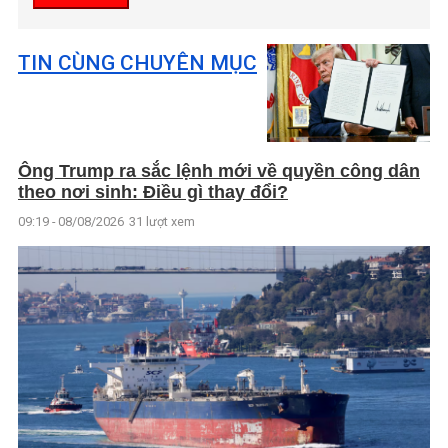
TIN CÙNG CHUYÊN MỤC
Ông Trump ra sắc lệnh mới về quyền công dân
theo nơi sinh: Điều gì thay đổi?
09:19 - 08/08/2026
31 lượt xem