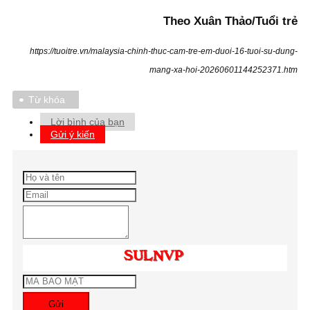
Theo Xuân Thảo/Tuổi trẻ
https://tuoitre.vn/malaysia-chinh-thuc-cam-tre-em-duoi-16-tuoi-su-dung-
mang-xa-hoi-20260601144252371.htm
Từ khóa
Lời bình của bạn
Gửi ý kiến
Gửi