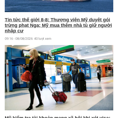
Tin tức thế giới 8-8: Thượng viện Mỹ duyệt gói
trừng phạt Nga; Mỹ mua thêm nhà tù giữ người
nhập cư
09:16 - 08/08/2026
40 lượt xem