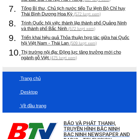
7.
Tổng Bí thư, Chủ tịch nước tiếp Tư lệnh Bộ Chỉ huy
Thái Bình Dương Hoa Kỳ
(572 lượt xem)
8.
Trình Quốc hội việc thành lập thành phố Quảng Ninh
và thành phố Bắc Ninh
(572 lượt xem)
9.
Triển khai hiệu quả Thỏa thuận hợp tác giữa hai Quốc
hội Việt Nam - Thái Lan
(509 lượt xem)
10.
Thị trường nội địa: Động lực tăng trưởng mới cho
ngành gỗ Việt
(475 lượt xem)
Trang chủ
Desktop
Về đầu trang
BÁO VÀ PHÁT THANH,
TRUYỀN HÌNH BẮC NINH
BAC NINH NEWSPAPER AND