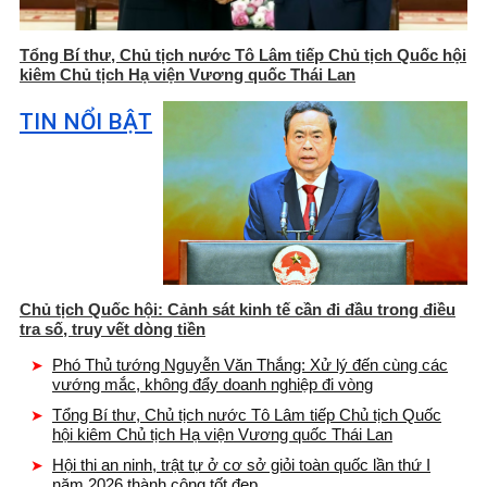
Tổng Bí thư, Chủ tịch nước Tô Lâm tiếp Chủ tịch Quốc hội
kiêm Chủ tịch Hạ viện Vương quốc Thái Lan
TIN NỔI BẬT
Chủ tịch Quốc hội: Cảnh sát kinh tế cần đi đầu trong điều
tra số, truy vết dòng tiền
Phó Thủ tướng Nguyễn Văn Thắng: Xử lý đến cùng các
vướng mắc, không đẩy doanh nghiệp đi vòng
Tổng Bí thư, Chủ tịch nước Tô Lâm tiếp Chủ tịch Quốc
hội kiêm Chủ tịch Hạ viện Vương quốc Thái Lan
Hội thi an ninh, trật tự ở cơ sở giỏi toàn quốc lần thứ I
năm 2026 thành công tốt đẹp