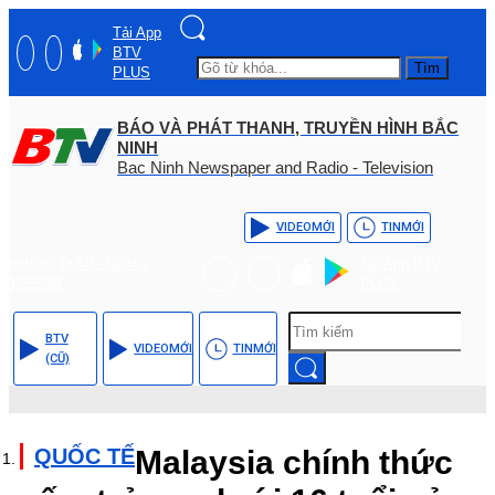
Tải App
BTV
Tìm
PLUS
BÁO VÀ PHÁT THANH, TRUYỀN HÌNH BẮC
NINH
Bac Ninh Newspaper and Radio - Television
VIDEO
MỚI
TIN
MỚI
Hotline: (+84) - 0204 -
Tải App BTV
3555568
PLUS
BTV
VIDEO
MỚI
TIN
MỚI
(CŨ)
QUỐC TẾ
Malaysia chính thức