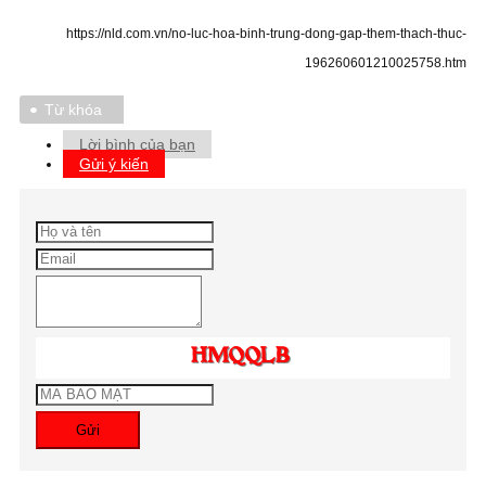
https://nld.com.vn/no-luc-hoa-binh-trung-dong-gap-them-thach-thuc-
196260601210025758.htm
Từ khóa
Lời bình của bạn
Gửi ý kiến
Gửi