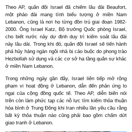
Theo AP, quân đội Israel đã chiếm lâu đài Beaufort,
một pháo đài mang tính biểu tượng ở miền Nam
Lebanon, cũng là nơi họ từng đồn trú giai đoạn 1982-
2000. Ông Israel Katz, Bộ trưởng Quốc phòng Israel,
cho biết nước này dự định duy trì kiểm soát lâu đài
này lâu dài. Trong khi đó, quân đội Israel sẽ tiến hành
phá hủy hàng ngàn ngôi nhà bị cáo buộc do phong trào
Hezbollah sử dụng và các cơ sở hạ tầng quân sự khác
ở miền Nam Lebanon.
Trong những ngày gần đây, Israel liên tiếp mở rộng
phạm vi hoạt động ở Lebanon, dẫn đến phản ứng lo
ngại của cộng đồng quốc tế. Theo AP, diễn biến nói
trên còn làm phức tạp các nỗ lực tìm kiếm thỏa thuận
hòa bình ở Trung Đông khi Iran nhiều lần yêu cầu rằng
bất kỳ thỏa thuận nào cũng phải bao gồm chấm dứt
giao tranh ở Lebanon.