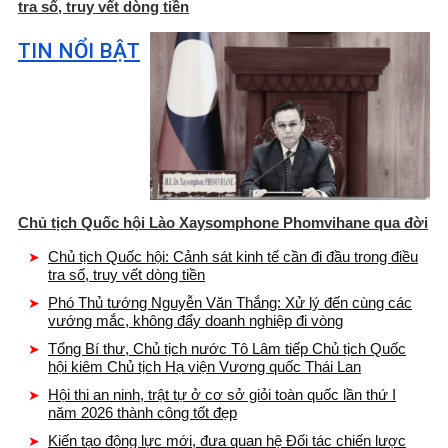
tra số, truy vết dòng tiền
TIN NỔI BẬT
Chủ tịch Quốc hội Lào Xaysomphone Phomvihane qua đời
Chủ tịch Quốc hội: Cảnh sát kinh tế cần đi đầu trong điều
tra số, truy vết dòng tiền
Phó Thủ tướng Nguyễn Văn Thắng: Xử lý đến cùng các
vướng mắc, không đẩy doanh nghiệp đi vòng
Tổng Bí thư, Chủ tịch nước Tô Lâm tiếp Chủ tịch Quốc
hội kiêm Chủ tịch Hạ viện Vương quốc Thái Lan
Hội thi an ninh, trật tự ở cơ sở giỏi toàn quốc lần thứ I
năm 2026 thành công tốt đẹp
Kiến tạo động lực mới, đưa quan hệ Đối tác chiến lược