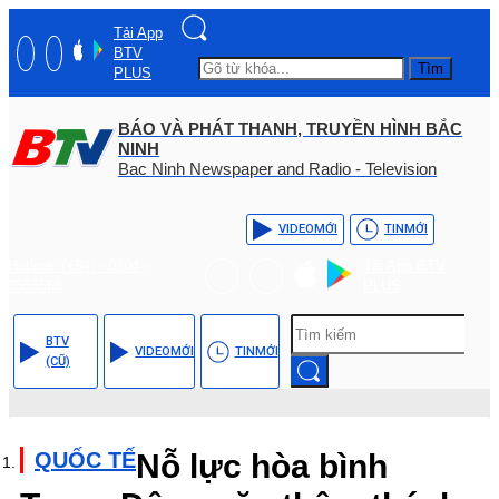
Tải App
BTV
Tìm
PLUS
BÁO VÀ PHÁT THANH, TRUYỀN HÌNH BẮC
NINH
Bac Ninh Newspaper and Radio - Television
VIDEO
MỚI
TIN
MỚI
Hotline: (+84) - 0204 -
Tải App BTV
3555568
PLUS
BTV
VIDEO
MỚI
TIN
MỚI
(CŨ)
QUỐC TẾ
Nỗ lực hòa bình