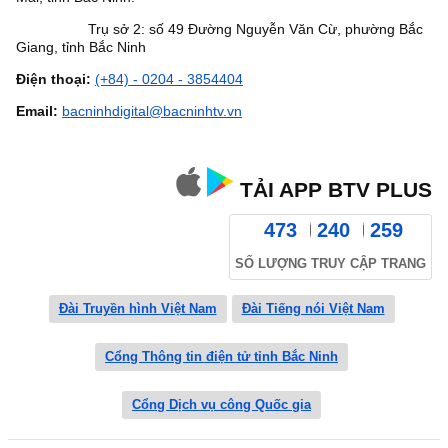
Trụ sở 2: số 49 Đường Nguyễn Văn Cừ, phường Bắc
Giang, tỉnh Bắc Ninh
Điện thoại:
(+84) - 0204 - 3854404
Email:
bacninhdigital@bacninhtv.vn
TẢI APP BTV PLUS
473
240
259
SỐ LƯỢNG TRUY CẬP TRANG
Đài Truyền hình Việt Nam
Đài Tiếng nói Việt Nam
Cổng Thông tin điện tử tỉnh Bắc Ninh
Cổng Dịch vụ công Quốc gia