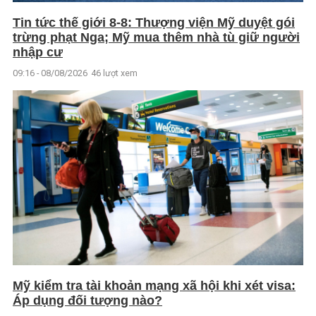
Tin tức thế giới 8-8: Thượng viện Mỹ duyệt gói
trừng phạt Nga; Mỹ mua thêm nhà tù giữ người
nhập cư
09:16 - 08/08/2026
46 lượt xem
Mỹ kiểm tra tài khoản mạng xã hội khi xét visa:
Áp dụng đối tượng nào?