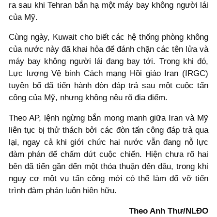
ra sau khi Tehran bắn hạ một máy bay không người lái
của Mỹ.
Cùng ngày, Kuwait cho biết các hệ thống phòng không
của nước này đã khai hỏa để đánh chặn các tên lửa và
máy bay không người lái đang bay tới. Trong khi đó,
Lực lượng Vệ binh Cách mạng Hồi giáo Iran (IRGC)
tuyên bố đã tiến hành đòn đáp trả sau một cuộc tấn
công của Mỹ, nhưng không nêu rõ địa điểm.
Theo AP, lệnh ngừng bắn mong manh giữa Iran và Mỹ
liên tục bị thử thách bởi các đòn tấn công đáp trả qua
lại, ngay cả khi giới chức hai nước vẫn đang nỗ lực
đàm phán để chấm dứt cuộc chiến. Hiện chưa rõ hai
bên đã tiến gần đến một thỏa thuận đến đâu, trong khi
nguy cơ một vụ tấn công mới có thể làm đổ vỡ tiến
trình đàm phán luôn hiện hữu.
Theo Anh Thư/NLĐO