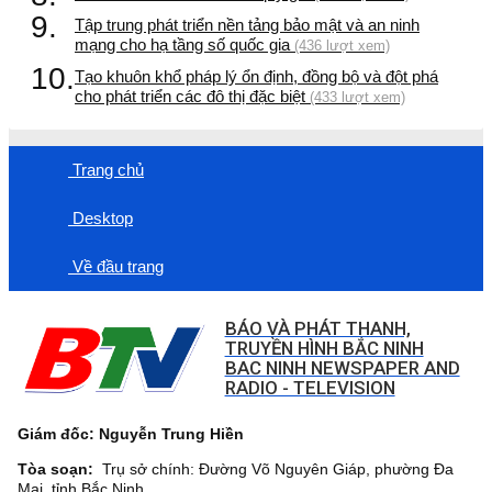
9.
Tập trung phát triển nền tảng bảo mật và an ninh
mạng cho hạ tầng số quốc gia
(436 lượt xem)
10.
Tạo khuôn khổ pháp lý ổn định, đồng bộ và đột phá
cho phát triển các đô thị đặc biệt
(433 lượt xem)
Trang chủ
Desktop
Về đầu trang
BÁO VÀ PHÁT THANH,
TRUYỀN HÌNH BẮC NINH
BAC NINH NEWSPAPER AND
RADIO - TELEVISION
Giám đốc: Nguyễn Trung Hiền
Tòa soạn:
Trụ sở chính: Đường Võ Nguyên Giáp, phường Đa
Mai, tỉnh Bắc Ninh.