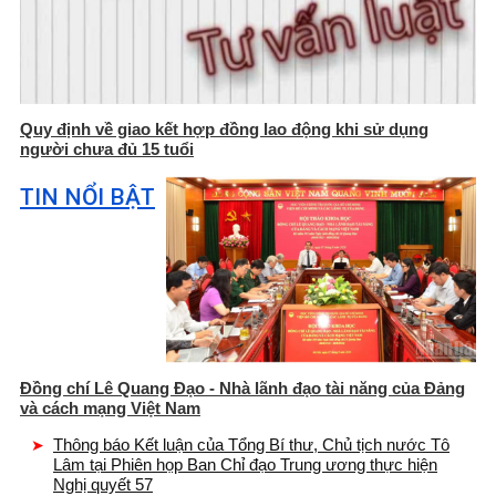
Quy định về giao kết hợp đồng lao động khi sử dụng
người chưa đủ 15 tuổi
TIN NỔI BẬT
Đồng chí Lê Quang Đạo - Nhà lãnh đạo tài năng của Đảng
và cách mạng Việt Nam
Thông báo Kết luận của Tổng Bí thư, Chủ tịch nước Tô
Lâm tại Phiên họp Ban Chỉ đạo Trung ương thực hiện
Nghị quyết 57