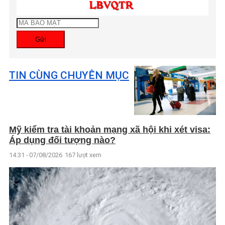
Gửi
TIN CÙNG CHUYÊN MỤC
Mỹ kiểm tra tài khoản mạng xã hội khi xét visa:
Áp dụng đối tượng nào?
14:31 - 07/08/2026
167 lượt xem