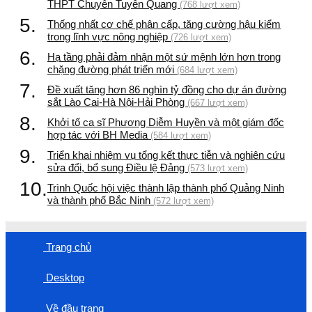
THPT Chuyên Tuyên Quang
(768 lượt xem)
5.
Thống nhất cơ chế phân cấp, tăng cường hậu kiểm
trong lĩnh vực nông nghiệp
(726 lượt xem)
6.
Hạ tầng phải đảm nhận một sứ mệnh lớn hơn trong
chặng đường phát triển mới
(684 lượt xem)
7.
Đề xuất tăng hơn 86 nghìn tỷ đồng cho dự án đường
sắt Lào Cai-Hà Nội-Hải Phòng
(667 lượt xem)
8.
Khởi tố ca sĩ Phương Diễm Huyền và một giám đốc
hợp tác với BH Media
(584 lượt xem)
9.
Triển khai nhiệm vụ tổng kết thực tiễn và nghiên cứu
sửa đổi, bổ sung Điều lệ Đảng
(573 lượt xem)
10.
Trình Quốc hội việc thành lập thành phố Quảng Ninh
và thành phố Bắc Ninh
(572 lượt xem)
Trang chủ
Desktop
Về đầu trang