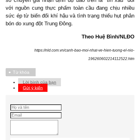
số chuyên gia nhận định dự báo trên là "tin xấu" đối
với nguồn cung thực phẩm toàn cầu đang chịu nhiều
sức ép từ biến đổi khí hậu và tình trạng thiếu hụt phân
bón do xung đột Trung Đông.
Theo Huệ Bình/NLĐO
https://nld.com.vn/canh-bao-moi-nhat-ve-hien-tuong-el-nio-
196260602214112522.htm
Từ khóa
Lời bình của bạn
Gửi ý kiến