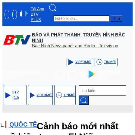
Tải App
BTV
Tìm
PLUS
BÁO VÀ PHÁT THANH, TRUYỀN HÌNH BẮC
NINH
Bac Ninh Newspaper and Radio - Television
VIDEO
MỚI
TIN
MỚI
Hotline: (+84) - 0204 -
Tải App BTV
3555568
PLUS
BTV
VIDEO
MỚI
TIN
MỚI
(CŨ)
QUỐC TẾ
Cảnh báo mới nhất