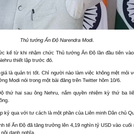
Thủ tướng Ấn Độ Narendra Modi.
hức kể từ khi nhậm chức Thủ tướng Ấn Độ lần đầu tiên và
hru thiết lập trước đó.
iá là quản trị tốt. Chỉ người nào làm việc không mệt mỏi vớ
ng Modi nói trong một bài đăng trên Twitter hôm 10/6.
ộ thứ hai sau ông Nehru, nắm quyền nhiệm kỳ thứ ba liê
ông.
p kỷ qua với tư cách là một phần của Liên minh Dân chủ Qu
inh tế Ấn Độ đã tăng trưởng lên 4,19 nghìn tỷ USD vào cuối 
 nội danh nghĩa.