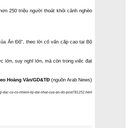
hơn 250 triệu người thoát khỏi cảnh nghèo
ủa Ấn Độ”, theo lời cố vấn cấp cao tại Bộ
lớn, suy nghĩ lớn, mà còn trong việc đạt
eo Hoàng Vân/GD&TĐ
(nguồn Arab News)
ong-dac-cu-co-nhiem-ky-dai-nhat-cua-an-do-post781252.html