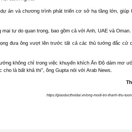
dự án và chương trình phát triển cơ sở hạ tầng lớn, giúp 
ng mại tự do quan trọng, bao gồm cả với Anh, UAE và Oman.
ng đưa ông vượt lên trước tất cả các thủ tướng đắc cử c
ướng không chỉ trong việc khuyến khích Ấn Độ dám mơ ước 
cho là bất khả thi”, ông Gupta nói với Arab News.
Th
https://giaoducthoidai.vn/ong-modi-tro-thanh-thu-tu