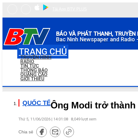
Tải App BTV PLUS
BÁO VÀ PHÁT THANH, TRUYỀN 
Bac Ninh Newspaper and Radio -
TRANG CHỦ
TRUYỀN HÌNH
RADIO
TIN TỨC
THÔNG BÁO
QUẢNG CÁO
GIỚI THIỆU
QUỐC TẾ
Ông Modi trở thành
Thứ 5, 11/06/2026 | 14:01:08
8,049
lượt xem
Chia sẻ