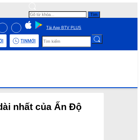
Tìm
Tải App BTV PLUS
ỚI
TIN
MỚI
dài nhất của Ấn Độ