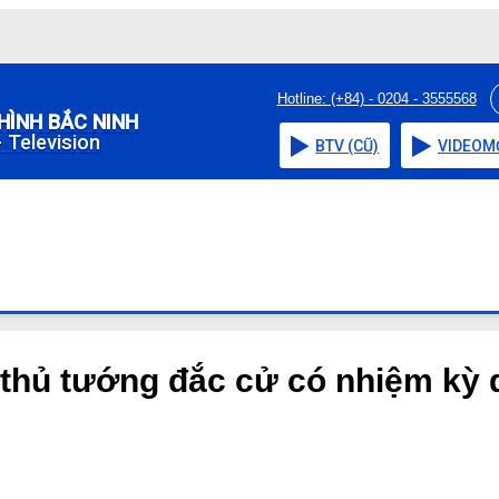
Hotline: (+84) - 0204 - 3555568
HÌNH BẮC NINH
 Television
BTV (CŨ)
VIDEO
M
 thủ tướng đắc cử có nhiệm kỳ 