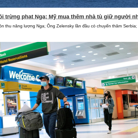
gói trừng phạt Nga; Mỹ mua thêm nhà tù giữ người n
n thu năng lượng Nga; Ông Zelensky lần đầu có chuyến thăm Serbia; 