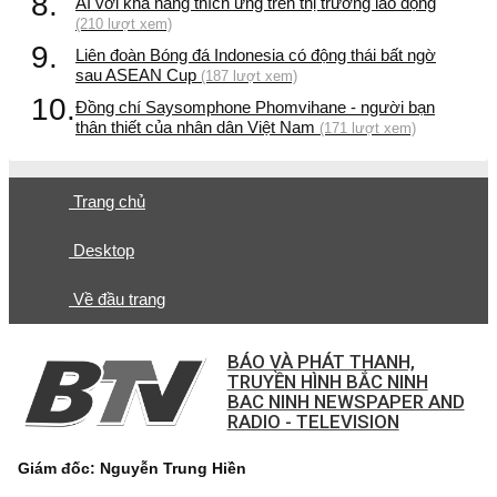
8.
AI với khả năng thích ứng trên thị trường lao động
(210 lượt xem)
9.
Liên đoàn Bóng đá Indonesia có động thái bất ngờ
sau ASEAN Cup
(187 lượt xem)
10.
Đồng chí Saysomphone Phomvihane - người bạn
thân thiết của nhân dân Việt Nam
(171 lượt xem)
Trang chủ
Desktop
Về đầu trang
BÁO VÀ PHÁT THANH,
TRUYỀN HÌNH BẮC NINH
BAC NINH NEWSPAPER AND
RADIO - TELEVISION
Giám đốc: Nguyễn Trung Hiền