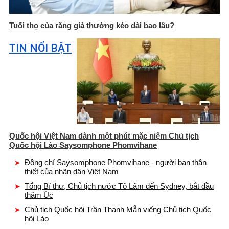
Tuổi thọ của răng giả thường kéo dài bao lâu?
TIN NỔI BẬT
Quốc hội Việt Nam dành một phút mặc niệm Chủ tịch
Quốc hội Lào Saysomphone Phomvihane
Đồng chí Saysomphone Phomvihane - người bạn thân
thiết của nhân dân Việt Nam
Tổng Bí thư, Chủ tịch nước Tô Lâm đến Sydney, bắt đầu
thăm Úc
Chủ tịch Quốc hội Trần Thanh Mẫn viếng Chủ tịch Quốc
hội Lào