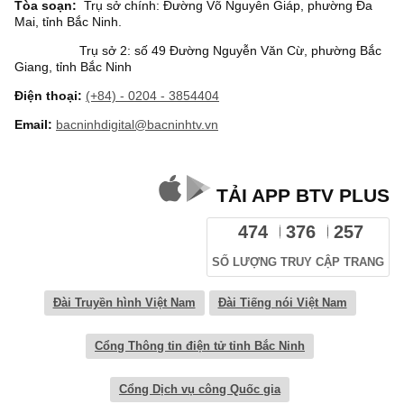
Tòa soạn:
Trụ sở chính: Đường Võ Nguyên Giáp, phường Đa
Mai, tỉnh Bắc Ninh.
Trụ sở 2: số 49 Đường Nguyễn Văn Cừ, phường Bắc
Giang, tỉnh Bắc Ninh
Điện thoại:
(+84) - 0204 - 3854404
Email:
bacninhdigital@bacninhtv.vn
TẢI APP BTV PLUS
474
376
257
SỐ LƯỢNG TRUY CẬP TRANG
Đài Truyền hình Việt Nam
Đài Tiếng nói Việt Nam
Cổng Thông tin điện tử tỉnh Bắc Ninh
Cổng Dịch vụ công Quốc gia