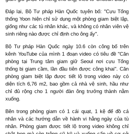
Đáp lại, Bộ Tư pháp Hàn Quốc tuyên bố: "Cựu Tổng
thống Yoon hiện chỉ sử dụng một phòng giam biệt lập,
giống như các tù nhân khác, và không có nhân viên vệ
sinh riêng nào được chỉ định cho ông ấy".
Bộ Tư pháp Hàn Quốc ngày 10.6 còn công bố trên
kênh YouTube của mình 1 đoạn video có tiêu đề "Căn
phòng tại Trung tâm giam giữ Seoul nơi cựu Tổng
thống bị giam cầm, lần đầu tiên được công khai". Căn
phòng giam biệt lập được tiết lộ trong video này có
diện tích 6,76 m2, bao gồm cả nhà vệ sinh, hầu như
chỉ đủ rộng cho 1 người đàn ông trưởng thành nằm
xuống.
Bên trong phòng giam có 1 cái quạt, 1 kệ để đồ cá
nhân và các hướng dẫn về hành vi hằng ngày của tù
nhân. Phòng giam được tiết lộ trong video không chỉ
chật hẹp mà còn trông cũ kỹ và xuống cấp về cơ sở