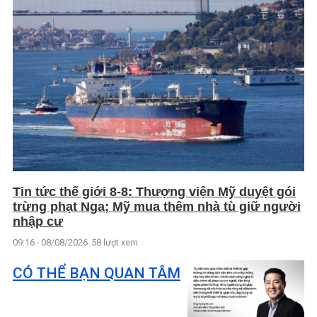
Tin tức thế giới 8-8: Thượng viện Mỹ duyệt gói
trừng phạt Nga; Mỹ mua thêm nhà tù giữ người
nhập cư
09:16 - 08/08/2026
58 lượt xem
CÓ THỂ BẠN QUAN TÂM