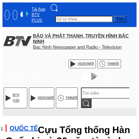
Tải App
BTV
Tìm
PLUS
BÁO VÀ PHÁT THANH, TRUYỀN HÌNH BẮC
NINH
Bac Ninh Newspaper and Radio - Television
VIDEO
MỚI
TIN
MỚI
Hotline: (+84) - 0204 -
Tải App BTV
3555568
PLUS
BTV
VIDEO
MỚI
TIN
MỚI
(CŨ)
QUỐC TẾ
Cựu Tổng thống Hàn