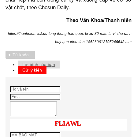
vật chất, theo Chosun Daily.
Theo Văn Khoa/Thanh niên
https://thanhnien.vn/cuu-tong-thong-han-quoc-bi-xu-30-nam-tu-vi-cho-uav-
bay-qua-trieu-tien-185260612105246648.htm
Từ khóa
Lời bình của bạn
Gửi ý kiến