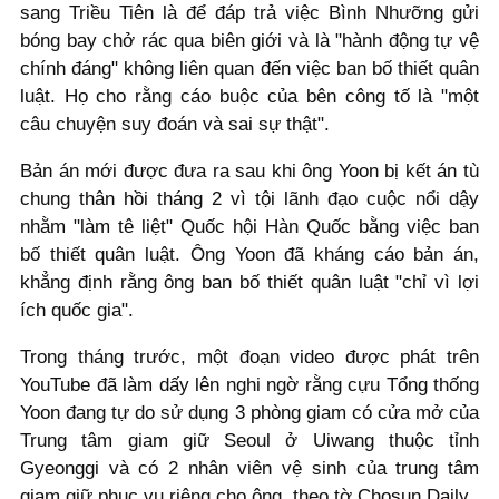
sang Triều Tiên là để đáp trả việc Bình Nhưỡng gửi
bóng bay chở rác qua biên giới và là "hành động tự vệ
chính đáng" không liên quan đến việc ban bố thiết quân
luật. Họ cho rằng cáo buộc của bên công tố là "một
câu chuyện suy đoán và sai sự thật".
Bản án mới được đưa ra sau khi ông Yoon bị kết án tù
chung thân hồi tháng 2 vì tội lãnh đạo cuộc nổi dậy
nhằm "làm tê liệt" Quốc hội Hàn Quốc bằng việc ban
bố thiết quân luật. Ông Yoon đã kháng cáo bản án,
khẳng định rằng ông ban bố thiết quân luật "chỉ vì lợi
ích quốc gia".
Trong tháng trước, một đoạn video được phát trên
YouTube đã làm dấy lên nghi ngờ rằng cựu Tổng thống
Yoon đang tự do sử dụng 3 phòng giam có cửa mở của
Trung tâm giam giữ Seoul ở Uiwang thuộc tỉnh
Gyeonggi và có 2 nhân viên vệ sinh của trung tâm
giam giữ phục vụ riêng cho ông, theo tờ Chosun Daily.