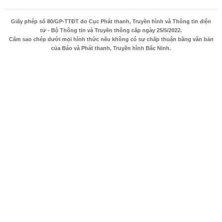
Giấy phép số 80/GP-TTĐT do Cục Phát thanh, Truyền hình và Thông tin điện
tử - Bộ Thông tin và Truyền thông cấp ngày 25/5/2022.
Cấm sao chép dưới mọi hình thức nếu không có sự chấp thuận bằng văn bản
của Báo và Phát thanh, Truyền hình Bắc Ninh.