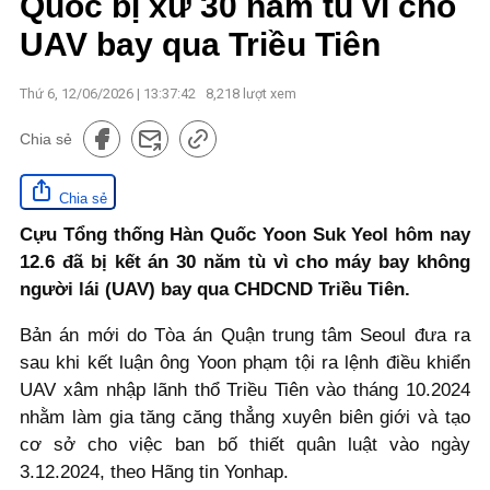
Quốc bị xử 30 năm tù vì cho
UAV bay qua Triều Tiên
Thứ 6, 12/06/2026 | 13:37:42
8,218
lượt xem
Chia sẻ
Chia sẻ
Cựu Tổng thống Hàn Quốc Yoon Suk Yeol hôm nay
12.6 đã bị kết án 30 năm tù vì cho máy bay không
người lái (UAV) bay qua CHDCND Triều Tiên.
Bản án mới do Tòa án Quận trung tâm Seoul đưa ra
sau khi kết luận ông Yoon phạm tội ra lệnh điều khiển
UAV xâm nhập lãnh thổ Triều Tiên vào tháng 10.2024
nhằm làm gia tăng căng thẳng xuyên biên giới và tạo
cơ sở cho việc ban bố thiết quân luật vào ngày
3.12.2024, theo Hãng tin Yonhap.