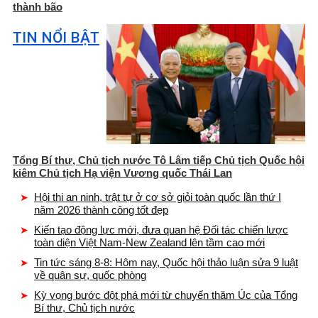
thành bão
TIN NỔI BẬT
Tổng Bí thư, Chủ tịch nước Tô Lâm tiếp Chủ tịch Quốc hội
kiêm Chủ tịch Hạ viện Vương quốc Thái Lan
Hội thi an ninh, trật tự ở cơ sở giỏi toàn quốc lần thứ I
năm 2026 thành công tốt đẹp
Kiến tạo động lực mới, đưa quan hệ Đối tác chiến lược
toàn diện Việt Nam-New Zealand lên tầm cao mới
Tin tức sáng 8-8: Hôm nay, Quốc hội thảo luận sửa 9 luật
về quân sự, quốc phòng
Kỳ vọng bước đột phá mới từ chuyến thăm Úc của Tổng
Bí thư, Chủ tịch nước