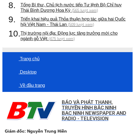
8.
Tổng Bí thư, Chủ tịch nước tiếp Tư lệnh Bộ Chỉ huy
Thái Bình Dương Hoa Kỳ
(565 lượt xem)
9.
Triển khai hiệu quả Thỏa thuận hợp tác giữa hai Quốc
hội Việt Nam - Thái Lan
(509 lượt xem)
10.
Thị trường nội địa: Động lực tăng trưởng mới cho
ngành gỗ Việt
(475 lượt xem)
Trang chủ
Desktop
Về đầu trang
BÁO VÀ PHÁT THANH,
TRUYỀN HÌNH BẮC NINH
BAC NINH NEWSPAPER AND
RADIO - TELEVISION
Giám đốc: Nguyễn Trung Hiền