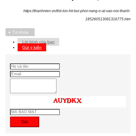
https://thanhnien.vn/thit-lon-hit-bui-phoi-nang-o-at-vao-noi-thanh-
185260513081316775.htm
Từ khóa
Lời bình của bạn
Gửi ý kiến
Gửi