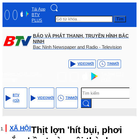
Tải App
BTV
Tìm
PLUS
BÁO VÀ PHÁT THANH, TRUYỀN HÌNH BẮC
NINH
Bac Ninh Newspaper and Radio - Television
VIDEO
MỚI
TIN
MỚI
Hotline: (+84) - 0204 -
Tải App BTV
3555568
PLUS
BTV
VIDEO
MỚI
TIN
MỚI
(CŨ)
XÃ HỘI
Thịt lợn 'hít bụi, phơi