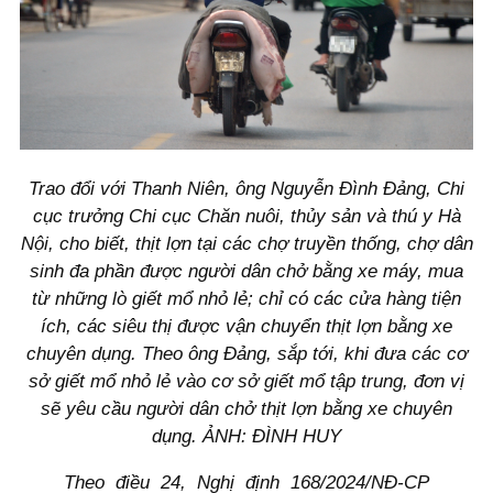
Trao đổi với Thanh Niên, ông Nguyễn Đình Đảng, Chi
cục trưởng Chi cục Chăn nuôi, thủy sản và thú y Hà
Nội, cho biết, thịt lợn tại các chợ truyền thống, chợ dân
sinh đa phần được người dân chở bằng xe máy, mua
từ những lò giết mổ nhỏ lẻ; chỉ có các cửa hàng tiện
ích, các siêu thị được vận chuyển thịt lợn bằng xe
chuyên dụng. Theo ông Đảng, sắp tới, khi đưa các cơ
sở giết mổ nhỏ lẻ vào cơ sở giết mổ tập trung, đơn vị
sẽ yêu cầu người dân chở thịt lợn bằng xe chuyên
dụng. ẢNH: ĐÌNH HUY
Theo điều 24, Nghị định 168/2024/NĐ-CP