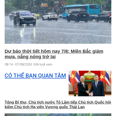
Dự báo thời tiết hôm nay 7/8: Miền Bắc giảm
mưa, nắng nóng trở lại
08:14 - 07/08/2026
306 lượt xem
CÓ THỂ BẠN QUAN TÂM
Tổng Bí thư, Chủ tịch nước Tô Lâm tiếp Chủ tịch Quốc hội
kiêm Chủ tịch Hạ viện Vương quốc Thái Lan