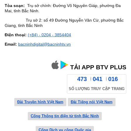
Tòa soạn:
Trụ sở chính: Đường Võ Nguyên Giáp, phường Đa
Mai, tỉnh Bắc Ninh.
Trụ sở 2: số 49 Đường Nguyễn Văn Cừ, phường Bắc
Giang, tỉnh Bắc Ninh
Điện thoại:
(+84) - 0204 - 3854404
Email:
bacninhdigital@bacninhtv.vn
TẢI APP BTV PLUS
473
041
016
SỐ LƯỢNG TRUY CẬP TRANG
Đài Truyền hình Việt Nam
Đài Tiếng nói Việt Nam
Cổng Thông tin điện tử tỉnh Bắc Ninh
Cổng Dịch vụ công Quốc gia