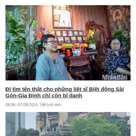
Đi tìm tên thật cho những liệt sĩ Biệt động Sài
Gòn-Gia Định chỉ còn bí danh
08:38 - 07/08/2026
188 lượt xem