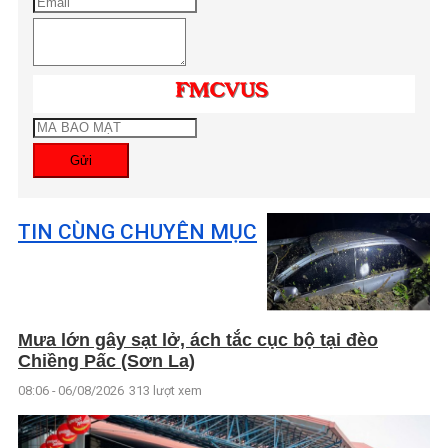
Gửi
TIN CÙNG CHUYÊN MỤC
Mưa lớn gây sạt lở, ách tắc cục bộ tại đèo
Chiềng Pấc (Sơn La)
08:06 - 06/08/2026
313 lượt xem