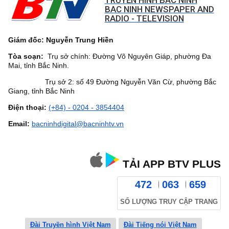
TRUYỀN HÌNH BẮC NINH
BAC NINH NEWSPAPER AND
RADIO - TELEVISION
Giám đốc: Nguyễn Trung Hiền
Tòa soạn:
Trụ sở chính: Đường Võ Nguyên Giáp, phường Đa
Mai, tỉnh Bắc Ninh.
Trụ sở 2: số 49 Đường Nguyễn Văn Cừ, phường Bắc
Giang, tỉnh Bắc Ninh
Điện thoại:
(+84) - 0204 - 3854404
Email:
bacninhdigital@bacninhtv.vn
TẢI APP BTV PLUS
472
063
659
SỐ LƯỢNG TRUY CẬP TRANG
Đài Truyền hình Việt Nam
Đài Tiếng nói Việt Nam