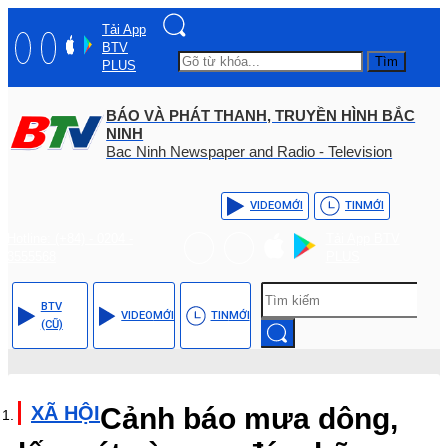
Tải App
BTV
Tìm
PLUS
BÁO VÀ PHÁT THANH, TRUYỀN HÌNH BẮC
NINH
Bac Ninh Newspaper and Radio - Television
VIDEO
MỚI
TIN
MỚI
Hotline: (+84) - 0204 -
Tải App BTV
3555568
PLUS
BTV
VIDEO
MỚI
TIN
MỚI
(CŨ)
XÃ HỘI
Cảnh báo mưa dông,