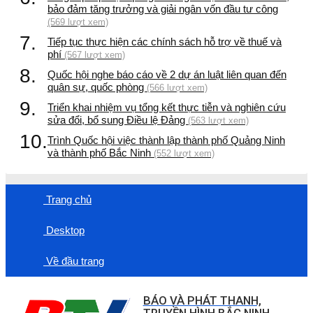
bảo đảm tăng trưởng và giải ngân vốn đầu tư công
(569 lượt xem)
7.
Tiếp tục thực hiện các chính sách hỗ trợ về thuế và
phí
(567 lượt xem)
8.
Quốc hội nghe báo cáo về 2 dự án luật liên quan đến
quân sự, quốc phòng
(566 lượt xem)
9.
Triển khai nhiệm vụ tổng kết thực tiễn và nghiên cứu
sửa đổi, bổ sung Điều lệ Đảng
(563 lượt xem)
10.
Trình Quốc hội việc thành lập thành phố Quảng Ninh
và thành phố Bắc Ninh
(552 lượt xem)
Trang chủ
Desktop
Về đầu trang
BÁO VÀ PHÁT THANH,