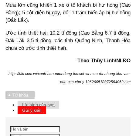
Mưa lớn cũng khiến 1 xe ô tô khách bị hư hỏng (Cao
Bằng); 5 cột điện bị gãy, đổ; 1 trạm biến áp bị hư hỏng
(Đắk Lắk).
Ước tính thiệt hại: 10,2 tỉ đồng (Cao Bằng 6,7 tỉ đồng,
Đắk Lắk 3,5 tỉ đồng, các tỉnh Quảng Ninh, Thanh Hóa
chưa có ước tính thiệt hại).
Theo Thùy Linh/NLĐO
https://nld.com.vn/canh-bao-mua-dong-loc-set-va-mua-da-nhung-khu-vuc-
nao-can-chu-y-196260518072504063.htm
Từ khóa
Lời bình của bạn
Gửi ý kiến