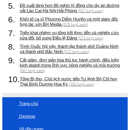
5.
Đề xuất tăng hơn 86 nghìn tỷ đồng cho dự án đường
sắt Lào Cai-Hà Nội-Hải Phòng
(657 lượt xem)
6.
Khởi tố ca sĩ Phương Diễm Huyền và một giám đốc
hợp tác với BH Media
(578 lượt xem)
7.
Triển khai nhiệm vụ tổng kết thực tiễn và nghiên cứu
sửa đổi, bổ sung Điều lệ Đảng
(573 lượt xem)
8.
Trình Quốc hội việc thành lập thành phố Quảng Ninh
và thành phố Bắc Ninh
(572 lượt xem)
9.
Cắt giảm, đơn giản hóa thủ tục hành chính, điều kiện
kinh doanh trong lĩnh vực nông nghiệp và môi trường
(567 lượt xem)
10.
Tổng Bí thư, Chủ tịch nước tiếp Tư lệnh Bộ Chỉ huy
Thái Bình Dương Hoa Kỳ
(558 lượt xem)
Trang chủ
Desktop
Về đầu trang