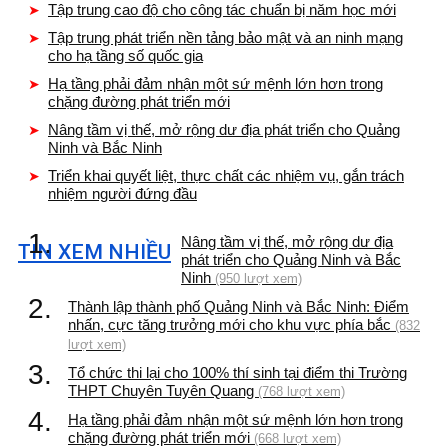
Tập trung cao độ cho công tác chuẩn bị năm học mới
Tập trung phát triển nền tảng bảo mật và an ninh mạng
cho hạ tầng số quốc gia
Hạ tầng phải đảm nhận một sứ mệnh lớn hơn trong
chặng đường phát triển mới
Nâng tầm vị thế, mở rộng dư địa phát triển cho Quảng
Ninh và Bắc Ninh
Triển khai quyết liệt, thực chất các nhiệm vụ, gắn trách
nhiệm người đứng đầu
1.
Nâng tầm vị thế, mở rộng dư địa
TIN XEM NHIỀU
phát triển cho Quảng Ninh và Bắc
Ninh
(950 lượt xem)
2.
Thành lập thành phố Quảng Ninh và Bắc Ninh: Điểm
nhấn, cực tăng trưởng mới cho khu vực phía bắc
(832
lượt xem)
3.
Tổ chức thi lại cho 100% thí sinh tại điểm thi Trường
THPT Chuyên Tuyên Quang
(768 lượt xem)
4.
Hạ tầng phải đảm nhận một sứ mệnh lớn hơn trong
chặng đường phát triển mới
(668 lượt xem)