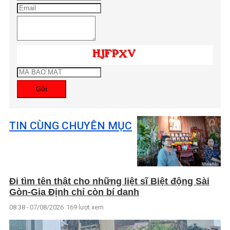
Gửi
TIN CÙNG CHUYÊN MỤC
Đi tìm tên thật cho những liệt sĩ Biệt động Sài
Gòn-Gia Định chỉ còn bí danh
08:38 - 07/08/2026
169 lượt xem