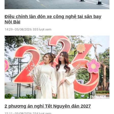
Điều chỉnh làn đón xe công nghệ tại sân bay
Nội Bài
14:29 - 05/08/2026
335 lượt xem
2 phương án nghỉ Tết Nguyên đán 2027
12:11 - 05/08/2026
254 lượt xem