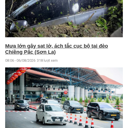
Mưa lớn gây sạt lở, ách tắc cục bộ tại đèo
Chiềng Pấc (Sơn La)
08:06 - 06/08/2026
318 lượt xem