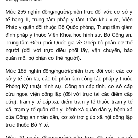
Mức 255 nghìn đồng/người/phiên trực đối với: cơ sở y
tế hạng II, trung tâm pháp y tâm thần khu vực, Viện
Pháp y quân đội thuộc Bộ Quốc phòng, Trung tâm giám
định pháp y thuộc Viện Khoa học hình sự, Bộ Công an,
Trung tâm Điều phối Quốc gia về Ghép bộ phận cơ thể
người (đối với trực điều phối lấy, vận chuyển, bảo
quản mô, bộ phận cơ thể người).
Mức 185 nghìn đồng/người/phiên trực đối với: các cơ
sở y tế còn lại, các bộ phận làm công tác pháp y thuộc
Phòng Kỹ thuật hình sự, Công an cấp tỉnh, cơ sở cấp
cứu ngoại viện công lập (đối với trực tại các điểm cấp
cứu), trạm y tế cấp xã, điểm trạm y tế thuộc trạm y tế
xã, trạm y tế quân dân y, bệnh xá quân dân y, bệnh xá
của Công an nhân dân, cơ sở trợ giúp xã hội công lập
trực thuộc Bộ Y tế.
Mức 70 nghìn đồng/người/phiên trực đối với: cơ sở