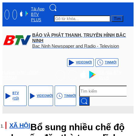
Tải App
BTV
Tìm
PLUS
BÁO VÀ PHÁT THANH, TRUYỀN HÌNH BẮC
NINH
Bac Ninh Newspaper and Radio - Television
VIDEO
MỚI
TIN
MỚI
Hotline: (+84) - 0204 -
Tải App BTV
3555568
PLUS
BTV
VIDEO
MỚI
TIN
MỚI
(CŨ)
XÃ HỘI
Bổ sung nhiều chế độ