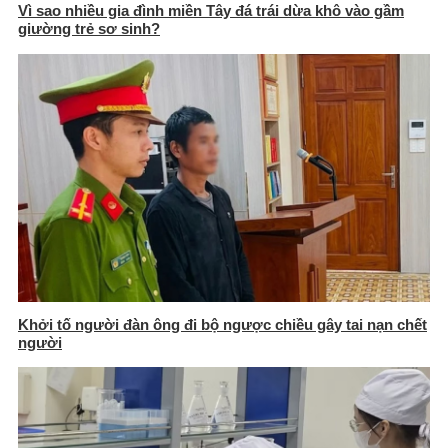
Vì sao nhiều gia đình miền Tây đá trái dừa khô vào gầm
giường trẻ sơ sinh?
Khởi tố người đàn ông đi bộ ngược chiều gây tai nạn chết
người