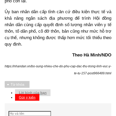
phố còn lại.
Ủy ban nhân dân cấp tỉnh căn cứ điều kiện thực tế và
khả năng ngân sách địa phương để trình Hội đồng
nhân dân cùng cấp quyết định số lượng nhân viên y tế
thôn, tổ dân phố, cô đỡ thôn, bản cũng như mức hỗ trợ
cụ thể, nhưng không được thấp hơn mức tối thiểu theo
quy định.
Theo Hà Minh/NDO
https://nhandan.vn/bo-sung-nhieu-che-do-phu-cap-dac-thu-trong-linh-vuc-y-
te-tu-157-post966489.html
Từ khóa
Lời bình của bạn
Gửi ý kiến