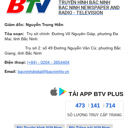
TRUYỀN HÌNH BẮC NINH
BAC NINH NEWSPAPER AND
RADIO - TELEVISION
Giám đốc: Nguyễn Trung Hiền
Tòa soạn:
Trụ sở chính: Đường Võ Nguyên Giáp, phường Đa
Mai, tỉnh Bắc Ninh.
Trụ sở 2: số 49 Đường Nguyễn Văn Cừ, phường Bắc
Giang, tỉnh Bắc Ninh
Điện thoại:
(+84) - 0204 - 3854404
Email:
bacninhdigital@bacninhtv.vn
TẢI APP BTV PLUS
473
141
714
SỐ LƯỢNG TRUY CẬP TRANG
Đài Truyền hình Việt Nam
Đài Tiếng nói Việt Nam