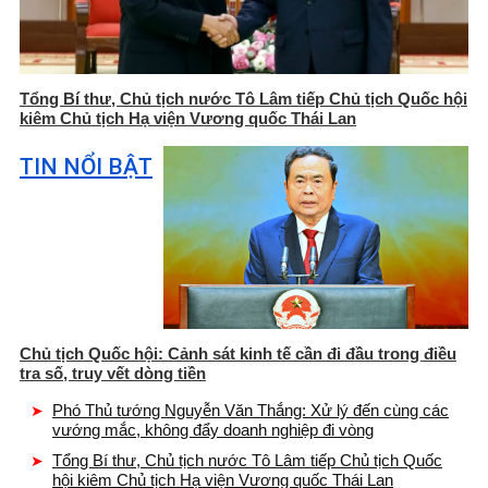
Tổng Bí thư, Chủ tịch nước Tô Lâm tiếp Chủ tịch Quốc hội
kiêm Chủ tịch Hạ viện Vương quốc Thái Lan
TIN NỔI BẬT
Chủ tịch Quốc hội: Cảnh sát kinh tế cần đi đầu trong điều
tra số, truy vết dòng tiền
Phó Thủ tướng Nguyễn Văn Thắng: Xử lý đến cùng các
vướng mắc, không đẩy doanh nghiệp đi vòng
Tổng Bí thư, Chủ tịch nước Tô Lâm tiếp Chủ tịch Quốc
hội kiêm Chủ tịch Hạ viện Vương quốc Thái Lan