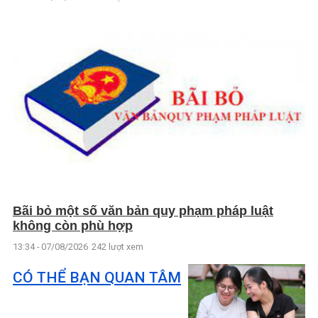
Bãi bỏ một số văn bản quy phạm pháp luật
không còn phù hợp
13:34 - 07/08/2026
242 lượt xem
CÓ THỂ BẠN QUAN TÂM