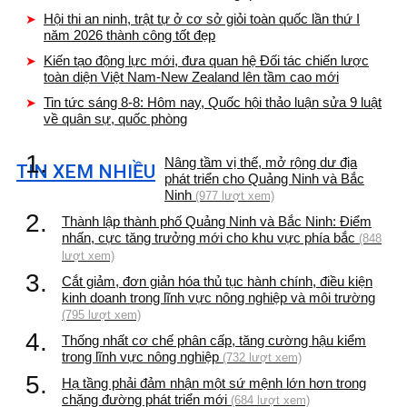
Hội thi an ninh, trật tự ở cơ sở giỏi toàn quốc lần thứ I
năm 2026 thành công tốt đẹp
Kiến tạo động lực mới, đưa quan hệ Đối tác chiến lược
toàn diện Việt Nam-New Zealand lên tầm cao mới
Tin tức sáng 8-8: Hôm nay, Quốc hội thảo luận sửa 9 luật
về quân sự, quốc phòng
1.
Nâng tầm vị thế, mở rộng dư địa
TIN XEM NHIỀU
phát triển cho Quảng Ninh và Bắc
Ninh
(977 lượt xem)
2.
Thành lập thành phố Quảng Ninh và Bắc Ninh: Điểm
nhấn, cực tăng trưởng mới cho khu vực phía bắc
(848
lượt xem)
3.
Cắt giảm, đơn giản hóa thủ tục hành chính, điều kiện
kinh doanh trong lĩnh vực nông nghiệp và môi trường
(795 lượt xem)
4.
Thống nhất cơ chế phân cấp, tăng cường hậu kiểm
trong lĩnh vực nông nghiệp
(732 lượt xem)
5.
Hạ tầng phải đảm nhận một sứ mệnh lớn hơn trong
chặng đường phát triển mới
(684 lượt xem)