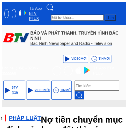
Tải App
BTV
Tìm
PLUS
BÁO VÀ PHÁT THANH, TRUYỀN HÌNH BẮC
NINH
Bac Ninh Newspaper and Radio - Television
VIDEO
MỚI
TIN
MỚI
Hotline: (+84) - 0204 -
Tải App BTV
3555568
PLUS
BTV
VIDEO
MỚI
TIN
MỚI
(CŨ)
PHÁP LUẬT
Nợ tiền chuyển mục