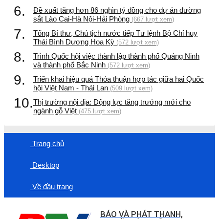
6.
Đề xuất tăng hơn 86 nghìn tỷ đồng cho dự án đường
sắt Lào Cai-Hà Nội-Hải Phòng
(667 lượt xem)
7.
Tổng Bí thư, Chủ tịch nước tiếp Tư lệnh Bộ Chỉ huy
Thái Bình Dương Hoa Kỳ
(572 lượt xem)
8.
Trình Quốc hội việc thành lập thành phố Quảng Ninh
và thành phố Bắc Ninh
(572 lượt xem)
9.
Triển khai hiệu quả Thỏa thuận hợp tác giữa hai Quốc
hội Việt Nam - Thái Lan
(509 lượt xem)
10.
Thị trường nội địa: Động lực tăng trưởng mới cho
ngành gỗ Việt
(475 lượt xem)
Trang chủ
Desktop
Về đầu trang
BÁO VÀ PHÁT THANH,