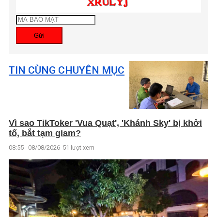
Gửi
TIN CÙNG CHUYÊN MỤC
Vì sao TikToker 'Vua Quạt', 'Khánh Sky' bị khởi
tố, bắt tạm giam?
08:55 - 08/08/2026
51 lượt xem