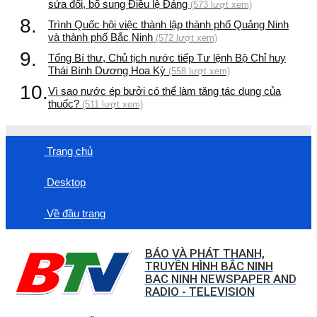
sửa đổi, bổ sung Điều lệ Đảng
(573 lượt xem)
8.
Trình Quốc hội việc thành lập thành phố Quảng Ninh
và thành phố Bắc Ninh
(572 lượt xem)
9.
Tổng Bí thư, Chủ tịch nước tiếp Tư lệnh Bộ Chỉ huy
Thái Bình Dương Hoa Kỳ
(558 lượt xem)
10.
Vì sao nước ép bưởi có thể làm tăng tác dụng của
thuốc?
(511 lượt xem)
Trang chủ
Desktop
Về đầu trang
BÁO VÀ PHÁT THANH,
TRUYỀN HÌNH BẮC NINH
BAC NINH NEWSPAPER AND
RADIO - TELEVISION