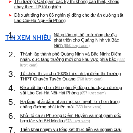
Thủ tướng: Cắt giảm các kỳ thi không cần thiết, không
chạy theo tỉ lệ tốt nghiệp
Đề xuất tăng hơn 86 nghìn tỷ đồng cho dự án đường sắt
Lào Cai-Hà Nội-Hải Phòng
1.
Nâng tầm vị thế, mở rộng dư địa
TIN XEM NHIỀU
phát triển cho Quảng Ninh và Bắc
Ninh
(950 lượt xem)
2.
Thành lập thành phố Quảng Ninh và Bắc Ninh: Điểm
nhấn, cực tăng trưởng mới cho khu vực phía bắc
(832
lượt xem)
3.
Tổ chức thi lại cho 100% thí sinh tại điểm thi Trường
THPT Chuyên Tuyên Quang
(768 lượt xem)
4.
Đề xuất tăng hơn 86 nghìn tỷ đồng cho dự án đường
sắt Lào Cai-Hà Nội-Hải Phòng
(657 lượt xem)
5.
Hạ tầng phải đảm nhận một sứ mệnh lớn hơn trong
chặng đường phát triển mới
(653 lượt xem)
6.
Khởi tố ca sĩ Phương Diễm Huyền và một giám đốc
hợp tác với BH Media
(578 lượt xem)
7.
Triển khai nhiệm vụ tổng kết thực tiễn và nghiên cứu