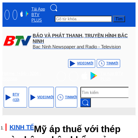
Tải App
BTV
Tìm
PLUS
BÁO VÀ PHÁT THANH, TRUYỀN HÌNH BẮC
NINH
Bac Ninh Newspaper and Radio - Television
VIDEO
MỚI
TIN
MỚI
Hotline: (+84) - 0204 -
Tải App BTV
3555568
PLUS
BTV
VIDEO
MỚI
TIN
MỚI
(CŨ)
KINH TẾ
Mỹ áp thuế với thép