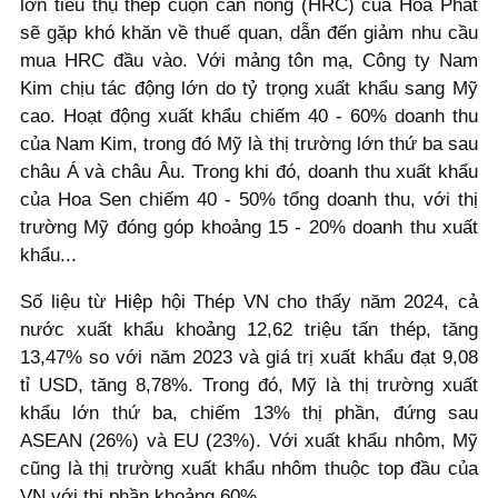
lớn tiêu thụ thép cuộn cán nóng (HRC) của Hòa Phát
sẽ gặp khó khăn về thuế quan, dẫn đến giảm nhu cầu
mua HRC đầu vào. Với mảng tôn mạ, Công ty Nam
Kim chịu tác động lớn do tỷ trọng xuất khẩu sang Mỹ
cao. Hoạt động xuất khẩu chiếm 40 - 60% doanh thu
của Nam Kim, trong đó Mỹ là thị trường lớn thứ ba sau
châu Á và châu Âu. Trong khi đó, doanh thu xuất khẩu
của Hoa Sen chiếm 40 - 50% tổng doanh thu, với thị
trường Mỹ đóng góp khoảng 15 - 20% doanh thu xuất
khẩu...
Số liệu từ Hiệp hội Thép VN cho thấy năm 2024, cả
nước xuất khẩu khoảng 12,62 triệu tấn thép, tăng
13,47% so với năm 2023 và giá trị xuất khẩu đạt 9,08
tỉ USD, tăng 8,78%. Trong đó, Mỹ là thị trường xuất
khẩu lớn thứ ba, chiếm 13% thị phần, đứng sau
ASEAN (26%) và EU (23%). Với xuất khẩu nhôm, Mỹ
cũng là thị trường xuất khẩu nhôm thuộc top đầu của
VN với thị phần khoảng 60%.