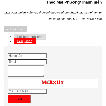
Theo Mai Phương/Thanh niên
https://thanhnien.vn/my-ap-thue-voi-thep-va-nhom-nhap-khau-san-pham-tu-
vn-se-ra-sao-185250210193741365.htm
Từ khóa
Lời bình của bạn
Gửi ý kiến
Gửi