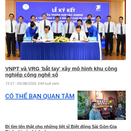
VNPT và VRG 'bắt tay' xây mô hình khu công
nghiệp công nghệ số
13:37 - 05/08/2026
349 lượt xem
CÓ THỂ BẠN QUAN TÂM
Đi tìm tên thật cho những liệt sĩ Biệt động Sài Gòn-Gia