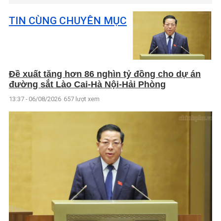
TIN CÙNG CHUYÊN MỤC
Đề xuất tăng hơn 86 nghìn tỷ đồng cho dự án
đường sắt Lào Cai-Hà Nội-Hải Phòng
13:37 - 06/08/2026
657 lượt xem