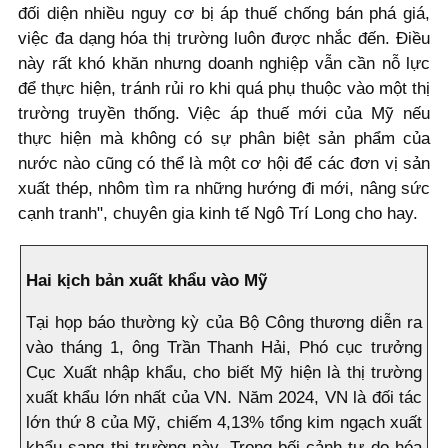
đối diện nhiều nguy cơ bị áp thuế chống bán phá giá,
việc đa dạng hóa thị trường luôn được nhắc đến. Điều
này rất khó khăn nhưng doanh nghiệp vẫn cần nỗ lực
để thực hiện, tránh rủi ro khi quá phụ thuộc vào một thị
trường truyền thống. Việc áp thuế mới của Mỹ nếu
thực hiện mà không có sự phân biệt sản phẩm của
nước nào cũng có thể là một cơ hội để các đơn vị sản
xuất thép, nhôm tìm ra những hướng đi mới, nâng sức
cạnh tranh", chuyên gia kinh tế Ngô Trí Long cho hay.
Hai kịch bản xuất khẩu vào Mỹ
Tại họp báo thường kỳ của Bộ Công thương diễn ra
vào tháng 1, ông Trần Thanh Hải, Phó cục trưởng
Cục Xuất nhập khẩu, cho biết Mỹ hiện là thị trường
xuất khẩu lớn nhất của VN. Năm 2024, VN là đối tác
lớn thứ 8 của Mỹ, chiếm 4,13% tổng kim ngạch xuất
khẩu sang thị trường này. Trong bối cảnh tự do hóa