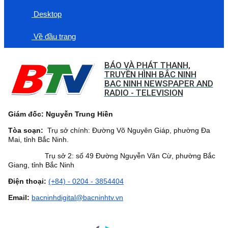
Desktop
Về đầu trang
BÁO VÀ PHÁT THANH,
TRUYỀN HÌNH BẮC NINH
BAC NINH NEWSPAPER AND
RADIO - TELEVISION
Giám đốc: Nguyễn Trung Hiền
Tòa soạn:
Trụ sở chính: Đường Võ Nguyên Giáp, phường Đa
Mai, tỉnh Bắc Ninh.
Trụ sở 2: số 49 Đường Nguyễn Văn Cừ, phường Bắc
Giang, tỉnh Bắc Ninh
Điện thoại:
(+84) - 0204 - 3854404
Email:
bacninhdigital@bacninhtv.vn