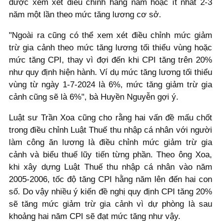
được xem xét điều chỉnh hằng năm hoặc ít nhất 2-3
năm một lần theo mức tăng lương cơ sở.
"Ngoài ra cũng có thể xem xét điều chỉnh mức giảm
trừ gia cảnh theo mức tăng lương tối thiểu vùng hoặc
mức tăng CPI, thay vì đợi đến khi CPI tăng trên 20%
như quy định hiện hành. Ví dụ mức tăng lương tối thiểu
vùng từ ngày 1-7-2024 là 6%, mức tăng giảm trừ gia
cảnh cũng sẽ là 6%", bà Huyền Nguyễn gợi ý.
Luật sư Trần Xoa cũng cho rằng hai vấn đề mấu chốt
trong điều chỉnh Luật Thuế thu nhập cá nhân với người
làm công ăn lương là điều chỉnh mức giảm trừ gia
cảnh và biểu thuế lũy tiến từng phần. Theo ông Xoa,
khi xây dựng Luật Thuế thu nhập cá nhân vào năm
2005-2006, tốc độ tăng CPI hằng năm lên đến hai con
số. Do vậy nhiều ý kiến đề nghị quy định CPI tăng 20%
sẽ tăng mức giảm trừ gia cảnh vì dự phòng là sau
khoảng hai năm CPI sẽ đạt mức tăng như vậy.