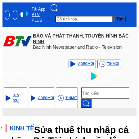
Tải App
BTV
Tìm
PLUS
BÁO VÀ PHÁT THANH, TRUYỀN HÌNH BẮC
NINH
Bac Ninh Newspaper and Radio - Television
VIDEO
MỚI
TIN
MỚI
Hotline: (+84) - 0204 -
Tải App BTV
3555568
PLUS
BTV
VIDEO
MỚI
TIN
MỚI
(CŨ)
KINH TẾ
Sửa thuế thu nhập cá