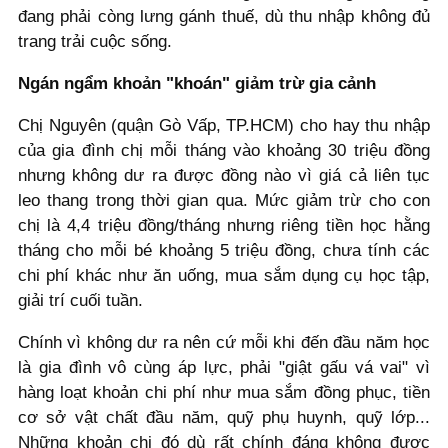
đang phải còng lưng gánh thuế, dù thu nhập không đủ
trang trải cuộc sống.
Ngán ngẩm khoản "khoán" giảm trừ gia cảnh
Chị Nguyên (quận Gò Vấp, TP.HCM) cho hay thu nhập
của gia đình chị mỗi tháng vào khoảng 30 triệu đồng
nhưng không dư ra được đồng nào vì giá cả liên tục
leo thang trong thời gian qua. Mức giảm trừ cho con
chị là 4,4 triệu đồng/tháng nhưng riêng tiền học hằng
tháng cho mỗi bé khoảng 5 triệu đồng, chưa tính các
chi phí khác như ăn uống, mua sắm dụng cụ học tập,
giải trí cuối tuần.
Chính vì không dư ra nên cứ mỗi khi đến đầu năm học
là gia đình vô cùng áp lực, phải "giật gấu vá vai" vì
hàng loạt khoản chi phí như mua sắm đồng phục, tiền
cơ sở vật chất đầu năm, quỹ phụ huynh, quỹ lớp...
Những khoản chi đó dù rất chính đáng không được