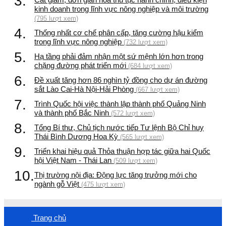
3.
kinh doanh trong lĩnh vực nông nghiệp và môi trường
(795 lượt xem)
4.
Thống nhất cơ chế phân cấp, tăng cường hậu kiểm
trong lĩnh vực nông nghiệp
(732 lượt xem)
5.
Hạ tầng phải đảm nhận một sứ mệnh lớn hơn trong
chặng đường phát triển mới
(684 lượt xem)
6.
Đề xuất tăng hơn 86 nghìn tỷ đồng cho dự án đường
sắt Lào Cai-Hà Nội-Hải Phòng
(667 lượt xem)
7.
Trình Quốc hội việc thành lập thành phố Quảng Ninh
và thành phố Bắc Ninh
(572 lượt xem)
8.
Tổng Bí thư, Chủ tịch nước tiếp Tư lệnh Bộ Chỉ huy
Thái Bình Dương Hoa Kỳ
(565 lượt xem)
9.
Triển khai hiệu quả Thỏa thuận hợp tác giữa hai Quốc
hội Việt Nam - Thái Lan
(509 lượt xem)
10.
Thị trường nội địa: Động lực tăng trưởng mới cho
ngành gỗ Việt
(475 lượt xem)
Trang chủ