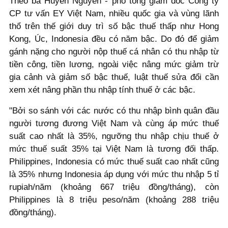
Theo bà Huyền Nguyễn - phó tổng giám đốc Công ty
CP tư vấn EY Việt Nam, nhiều quốc gia và vùng lãnh
thổ trên thế giới duy trì số bậc thuế thấp như Hong
Kong, Úc, Indonesia đều có năm bậc. Do đó để giảm
gánh nặng cho người nộp thuế cá nhân có thu nhập từ
tiền công, tiền lương, ngoài việc nâng mức giảm trừ
gia cảnh và giảm số bậc thuế, luật thuế sửa đổi cần
xem xét nâng phần thu nhập tính thuế ở các bậc.
"Bởi so sánh với các nước có thu nhập bình quân đầu
người tương đương Việt Nam và cùng áp mức thuế
suất cao nhất là 35%, ngưỡng thu nhập chịu thuế ở
mức thuế suất 35% tại Việt Nam là tương đối thấp.
Philippines, Indonesia có mức thuế suất cao nhất cũng
là 35% nhưng Indonesia áp dụng với mức thu nhập 5 tỉ
rupiah/năm (khoảng 667 triệu đồng/tháng), còn
Philippines là 8 triệu peso/năm (khoảng 288 triệu
đồng/tháng).