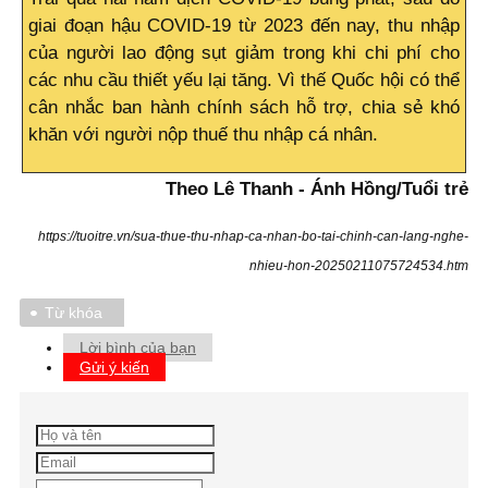
giai đoạn hậu COVID-19 từ 2023 đến nay, thu nhập
của người lao động sụt giảm trong khi chi phí cho
các nhu cầu thiết yếu lại tăng. Vì thế Quốc hội có thể
cân nhắc ban hành chính sách hỗ trợ, chia sẻ khó
khăn với người nộp thuế thu nhập cá nhân.
Theo Lê Thanh - Ánh Hồng/Tuổi trẻ
https://tuoitre.vn/sua-thue-thu-nhap-ca-nhan-bo-tai-chinh-can-lang-nghe-
nhieu-hon-20250211075724534.htm
Từ khóa
Lời bình của bạn
Gửi ý kiến