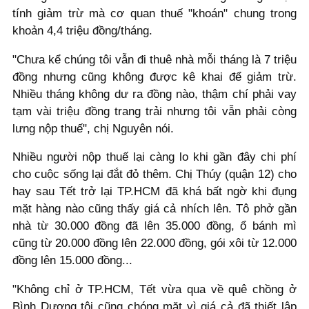
tính giảm trừ mà cơ quan thuế "khoán" chung trong
khoản 4,4 triệu đồng/tháng.
"Chưa kể chúng tôi vẫn đi thuê nhà mỗi tháng là 7 triệu
đồng nhưng cũng không được kê khai để giảm trừ.
Nhiều tháng không dư ra đồng nào, thậm chí phải vay
tạm vài triệu đồng trang trải nhưng tôi vẫn phải còng
lưng nộp thuế", chị Nguyên nói.
Nhiều người nộp thuế lại càng lo khi gần đây chi phí
cho cuộc sống lại đắt đỏ thêm. Chị Thúy (quận 12) cho
hay sau Tết trở lại TP.HCM đã khá bất ngờ khi đụng
mặt hàng nào cũng thấy giá cả nhích lên. Tô phở gần
nhà từ 30.000 đồng đã lên 35.000 đồng, ổ bánh mì
cũng từ 20.000 đồng lên 22.000 đồng, gói xôi từ 12.000
đồng lên 15.000 đồng...
"Không chỉ ở TP.HCM, Tết vừa qua về quê chồng ở
Bình Dương tôi cũng chóng mặt vì giá cả đã thiết lập