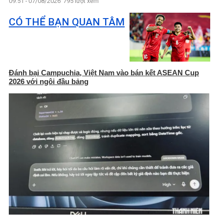
09:51 - 07/08/2026
795 lượt xem
CÓ THỂ BẠN QUAN TÂM
Đánh bại Campuchia, Việt Nam vào bán kết ASEAN Cup
2026 với ngôi đầu bảng