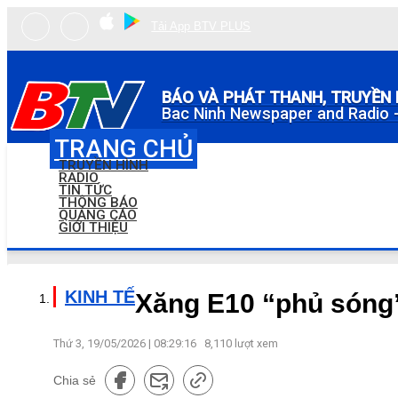
Tải App BTV PLUS
BÁO VÀ PHÁT THANH, TRUYỀN 
Bac Ninh Newspaper and Radio -
TRANG CHỦ
TRUYỀN HÌNH
RADIO
TIN TỨC
THÔNG BÁO
QUẢNG CÁO
GIỚI THIỆU
KINH TẾ
Xăng E10 “phủ sóng
Thứ 3, 19/05/2026 | 08:29:16
8,110
lượt xem
Chia sẻ