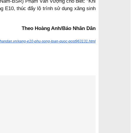
ệt Nam-BSR) Phạm Văn Vượng cho biết: “Khi
g E10, thúc đẩy lộ trình sử dụng xăng sinh
Theo Hoàng Anh/Báo Nhân Dân
/nhandan.vn/xang-e10-phu-song-toan-quoc-post963131.html