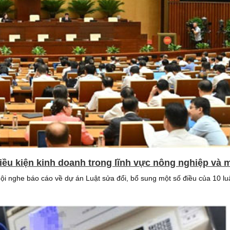
điều kiện kinh doanh trong lĩnh vực nông nghiệp và 
ội nghe báo cáo về dự án Luật sửa đổi, bổ sung một số điều của 10 luật