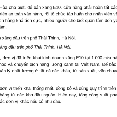
òa cho biết, để bán xăng E10, cửa hàng phải hoàn tất các
iện an toàn vận hành, rồi tổ chức tập huấn cho nhân viên v
h hàng khá tích cực, nhiều người cho biết quan tâm đến yế
đảm.
ng dầu trên phố Thái Thịnh, Hà Nội.
, đơn vị đã triển khai kinh doanh xăng E10 tại 1.000 cửa 
inh học và chuyển dịch năng lượng xanh tại Việt Nam. Để b
ản lý chất lượng ở tất cả các khâu, từ sản xuất, vận chuy
ơn vị triển khai thống nhất, đồng bộ và đúng quy trình trên
hàng từ các kho đầu nguồn. Hiện nay, tổng công suất pha
ác đơn vị khác nếu có nhu cầu.