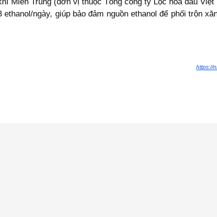
 khí Miền Trung (đơn vị thuộc Tổng công ty Lọc hóa dầu Vi
ethanol/ngày, giúp bảo đảm nguồn ethanol để phối trộn xăn
https:/