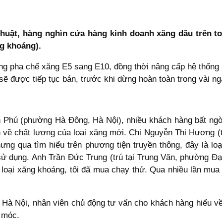
 thuật, hàng nghìn cửa hàng kinh doanh xăng dầu trên 
g khoáng).
ng pha chế xăng E5 sang E10, đồng thời nâng cấp hệ thốn
ẽ được tiếp tục bán, trước khi dừng hoàn toàn trong vài ngà
n Phú (phường Hà Đông, Hà Nội), nhiều khách hàng bất ng
 về chất lượng của loại xăng mới. Chị Nguyễn Thị Hương (t
ưng qua tìm hiểu trên phương tiện truyền thông, đây là loạ
ử dụng. Anh Trần Đức Trung (trú tại Trung Văn, phường Đạ
ác loại xăng khoáng, tôi đã mua chạy thử. Qua nhiều lần mu
n Hà Nội, nhân viên chủ động tư vấn cho khách hàng hiểu v
 móc.