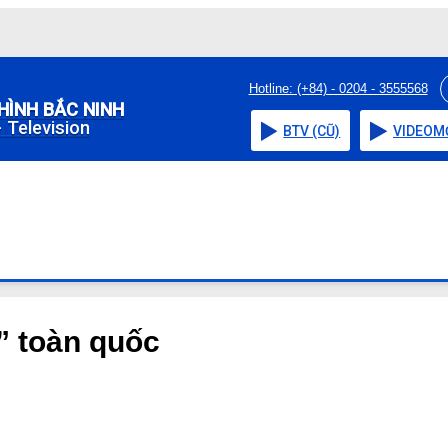
Hotline: (+84) - 0204 - 3555568
HÌNH BẮC NINH
 Television
BTV (CŨ)
VIDEO
M
” toàn quốc