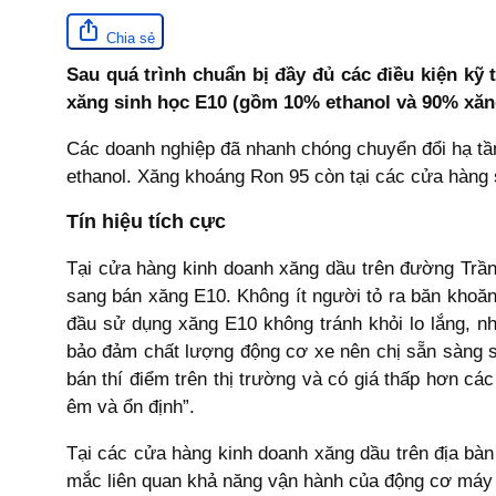
Chia sẻ
Sau quá trình chuẩn bị đầy đủ các điều kiện kỹ
xăng sinh học E10 (gồm 10% ethanol và 90% xăn
Các doanh nghiệp đã nhanh chóng chuyển đổi hạ tầ
ethanol. Xăng khoáng Ron 95 còn tại các cửa hàng s
Tín hiệu tích cực
Tại cửa hàng kinh doanh xăng dầu trên đường Trầ
sang bán xăng E10. Không ít người tỏ ra băn khoăn
đầu sử dụng xăng E10 không tránh khỏi lo lắng, nh
bảo đảm chất lượng động cơ xe nên chị sẵn sàng s
bán thí điểm trên thị trường và có giá thấp hơn c
êm và ổn định”.
Tại các cửa hàng kinh doanh xăng dầu trên địa bà
mắc liên quan khả năng vận hành của động cơ máy