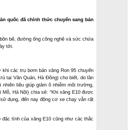
toàn quốc đã chính thức chuyển sang bán
g bồn bể, đường ống công nghệ và sức chứa
y tới.
ờ khi các trụ bơm bán xăng Ron 95 chuyển
rú tại Văn Quán, Hà Đông) cho biết, do lần
i nhiên liệu giúp giảm ô nhiễm môi trường,
i Mỗ, Hà Nội) chia sẻ: “Khi xăng E10 được
a sử dụng, đến nay động cơ xe chạy vẫn rất
ề đặc tính của xăng E10 cũng như các thắc