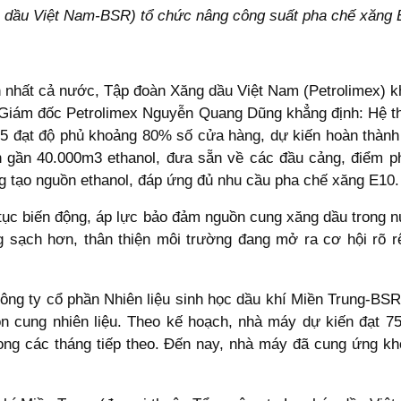
 dầu Việt Nam-BSR) tổ chức nâng công suất pha chế xăng 
n nhất cả nước, Tập đoàn Xăng dầu Việt Nam (Petrolimex) kh
 Giám đốc Petrolimex Nguyễn Quang Dũng khẳng định: Hệ t
/5 đạt độ phủ khoảng 80% số cửa hàng, dự kiến hoàn thàn
ồn gần 40.000m3 ethanol, đưa sẵn về các đầu cảng, điểm 
ng tạo nguồn ethanol, đáp ứng đủ nhu cầu pha chế xăng E10.
n tục biến động, áp lực bảo đảm nguồn cung xăng dầu trong 
ạch hơn, thân thiện môi trường đang mở ra cơ hội rõ rệt 
ng ty cổ phần Nhiên liệu sinh học dầu khí Miền Trung-BSRB
n cung nhiên liệu. Theo kế hoạch, nhà máy dự kiến đạt 7
ong các tháng tiếp theo. Đến nay, nhà máy đã cung ứng kh