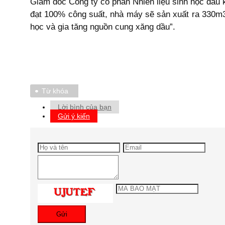
Giám đốc Công ty cổ phần Nhiên liệu sinh học dầu
đạt 100% công suất, nhà máy sẽ sản xuất ra 330m3 
học và gia tăng nguồn cung xăng dầu”.
Từ khóa
Lời bình của bạn
Gửi ý kiến
Gửi