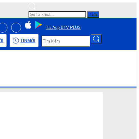
Tìm
Tải App BTV PLUS
ỚI
TIN
MỚI