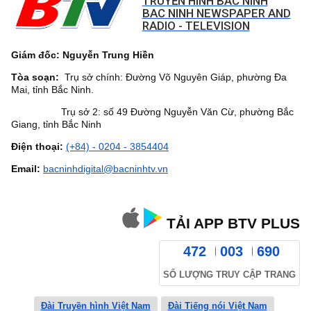
TRUYỀN HÌNH BẮC NINH
BAC NINH NEWSPAPER AND
RADIO - TELEVISION
Giám đốc: Nguyễn Trung Hiền
Tòa soạn:
Trụ sở chính: Đường Võ Nguyên Giáp, phường Đa
Mai, tỉnh Bắc Ninh.
Trụ sở 2: số 49 Đường Nguyễn Văn Cừ, phường Bắc
Giang, tỉnh Bắc Ninh
Điện thoại:
(+84) - 0204 - 3854404
Email:
bacninhdigital@bacninhtv.vn
TẢI APP BTV PLUS
472
003
690
SỐ LƯỢNG TRUY CẬP TRANG
Đài Truyền hình Việt Nam
Đài Tiếng nói Việt Nam