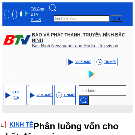
Tải App
BTV
Tìm
PLUS
BÁO VÀ PHÁT THANH, TRUYỀN HÌNH BẮC
NINH
Bac Ninh Newspaper and Radio - Television
VIDEO
MỚI
TIN
MỚI
Hotline: (+84) - 0204 -
Tải App BTV
3555568
PLUS
BTV
VIDEO
MỚI
TIN
MỚI
(CŨ)
KINH TẾ
Phân luồng vốn cho