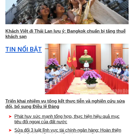
Khách Việt đi Thái Lan lưu ý: Bangkok chuẩn bị tăng thuế
khách sạn
TIN NỔI BẬT
Triển khai nhiệm vụ tổng kết thực tiễn và nghiên cứu sửa
đổi, bổ sung Điều lệ Đảng
Phát huy sức mạnh tổng hợp, thực hiện hiệu quả mục
tiêu đối ngoại của đất nước
Sửa đổi 3 luật lĩnh vực tài chính-ngân hàng: Hoàn thiện