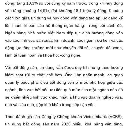
đồng, tăng 18,3% so với cùng kỳ năm trước, trong khi huy động
vốn tăng khoảng 14,9%, đạt khoảng 18,1 triệu tỷ đồng. Khoảng
cách lớn giữa tín dụng và huy động vốn đang tạo áp lực đáng kể
lên thanh khoản của hệ thống ngân hàng. Trong bối cảnh đó,
Ngân hàng Nhà nước Việt Nam tiếp tục định hướng dòng vốn
vào các lĩnh vực sản xuất, kinh doanh, các ngành ưu tiên và các
động lực tăng trưởng mới như chuyển đổi số, chuyển đổi xanh,
kinh tế tuần hoàn và khoa học-công nghệ.
Với bất động sản, tín dụng vẫn được duy trì nhưng theo hướng
kiểm soát rủi ro chặt chẽ hơn. Ông Lân nhấn mạnh, cơ quan
quản lý buộc phải điều tiết dòng vốn ở mức phù hợp giữa các
ngành, lĩnh vực bởi nếu ưu tiên quá mức cho một ngành nào đó
sẽ khiến nhiều lĩnh vực khác, nhất là khu vực doanh nghiệp vừa,
nhỏ và siêu nhỏ, gặp khó khăn trong tiếp cận vốn.
Theo đánh giá của Công ty Chứng khoán Vietcombank (VCBS),
tín dụng bất động sản năm 2026 nhiều khả năng vẫn tăng,