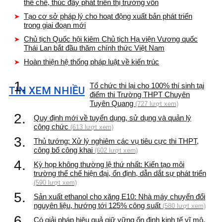
thể chế, thúc đẩy phát triển thị trường vốn
Tạo cơ sở pháp lý cho hoạt động xuất bản phát triển
trong giai đoạn mới
Chủ tịch Quốc hội kiêm Chủ tịch Hạ viện Vương quốc
Thái Lan bắt đầu thăm chính thức Việt Nam
Hoàn thiện hệ thống pháp luật về kiến trúc
1.
Tổ chức thi lại cho 100% thí sinh tại
TIN XEM NHIỀU
điểm thi Trường THPT Chuyên
Tuyên Quang
(727 lượt xem)
2.
Quy định mới về tuyển dụng, sử dụng và quản lý
công chức
(613 lượt xem)
3.
Thủ tướng: Xử lý nghiêm các vụ tiêu cực thi THPT,
công bố công khai
(602 lượt xem)
4.
Kỳ họp không thường lệ thứ nhất: Kiến tạo môi
trường thể chế hiện đại, ổn định, dẫn dắt sự phát triển
(590 lượt xem)
5.
Sản xuất ethanol cho xăng E10: Nhà máy chuyển đổi
nguyên liệu, hướng tới 125% công suất
(580 lượt xem)
6.
Có giải pháp hiệu quả giữ vững ổn định kinh tế vĩ mô,