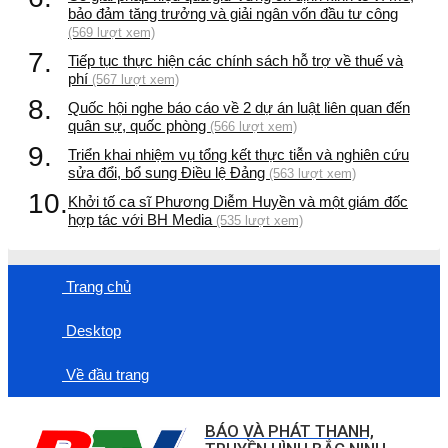
bảo đảm tăng trưởng và giải ngân vốn đầu tư công
(569 lượt xem)
7.
Tiếp tục thực hiện các chính sách hỗ trợ về thuế và
phí
(567 lượt xem)
8.
Quốc hội nghe báo cáo về 2 dự án luật liên quan đến
quân sự, quốc phòng
(566 lượt xem)
9.
Triển khai nhiệm vụ tổng kết thực tiễn và nghiên cứu
sửa đổi, bổ sung Điều lệ Đảng
(563 lượt xem)
10.
Khởi tố ca sĩ Phương Diễm Huyền và một giám đốc
hợp tác với BH Media
(535 lượt xem)
Trang chủ
Desktop
Về đầu trang
BÁO VÀ PHÁT THANH,