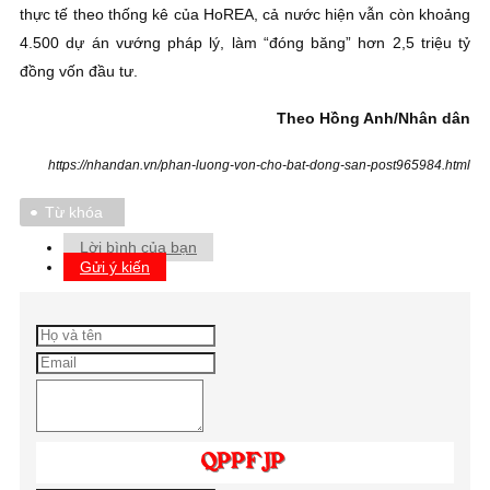
thực tế theo thống kê của HoREA, cả nước hiện vẫn còn khoảng
4.500 dự án vướng pháp lý, làm “đóng băng” hơn 2,5 triệu tỷ
đồng vốn đầu tư.
Theo Hồng Anh/Nhân dân
https://nhandan.vn/phan-luong-von-cho-bat-dong-san-post965984.html
Từ khóa
Lời bình của bạn
Gửi ý kiến