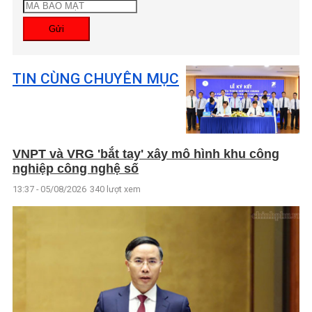
Gửi
TIN CÙNG CHUYÊN MỤC
VNPT và VRG 'bắt tay' xây mô hình khu công
nghiệp công nghệ số
13:37 - 05/08/2026
340 lượt xem